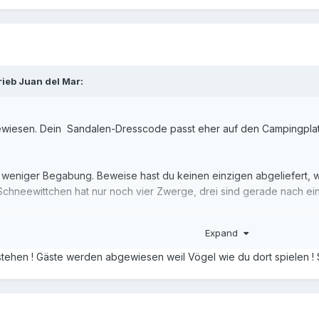
rieb
Juan del Mar
:
gewiesen. Dein Sandalen-Dresscode passt eher auf den Campingplat
 weniger Begabung. Beweise hast du keinen einzigen abgeliefert, 
 Schneewittchen hat nur noch vier Zwerge, drei sind gerade nach e
d seit vergangenen Mittwoch in La Perelada vor und liege vorne. Da
Expand
t, neuer Lesebrille und Fettabsaugen)
tehen ! Gäste werden abgewiesen weil Vögel wie du dort spielen ! 