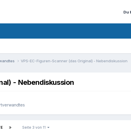
Du 
rwandtes
VPS-EC-Figuren-Scanner (das Original) - Nebendiskussion
al) - Nebendiskussion
rtverwandtes
TE
Seite 3 von 11