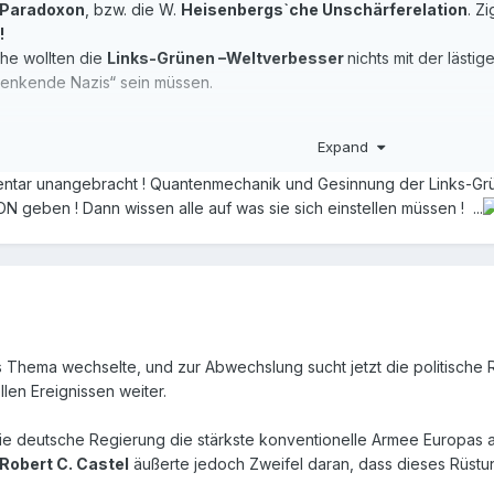
-Paradoxon
, bzw. die W.
Heisenbergs`che Unschärferelation
. Z
!
che wollten die
Links-Grünen –Weltverbesser
nichts mit der lästig
enkende Nazis“ sein müssen.
sei gesagt:
Expand
ealität zwar ausblenden. Aber niemals die FOLGEN derselben Re
mentar unangebracht ! Quantenmechanik und Gesinnung der Links-Gr
N geben ! Dann wissen alle auf was sie sich einstellen müssen ! ...
Thema wechselte, und zur Abwechslung sucht jetzt die politische Re
len Ereignissen weiter.
die deutsche Regierung die stärkste konventionelle Armee Europas a
Robert C. Castel
äußerte jedoch Zweifel daran, dass dieses Rüst