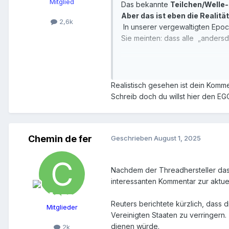
Mitglied
Das bekannte
Teilchen/Welle
Aber das ist eben die Realität
2,6k
In unserer vergewaltigten Epo
Sie meinten: dass alle
„andersd
An die Adresse dieser Spinner 
Eine Zeitlang kann man die R
Realistisch gesehen ist dein Kom
Mark Wendor
Schreib doch du willst hier den EGO
Chemin de fer
Geschrieben
August 1, 2025
Nachdem der Threadhersteller das 
interessanten Kommentar zur aktuel
Reuters berichtete kürzlich, dass 
Mitglieder
Vereinigten Staaten zu verringern.
dienen würde.
2k