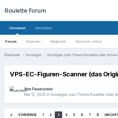
Roulette Forum
Umsehen
Aktivitäten
Forum
Kalender
Mitglieder
Benutzer online
Startseite
Sonstiges
Sonstiges zum Thema Roulette oder Artve
VPS-EC-Figuren-Scanner (das Origin
Von
Feuerstein
Mai 12, 2025
in
Sonstiges zum Thema Roulette oder A
VORHERIGE
1
2
3
4
5
6
7
8
NÄCHS