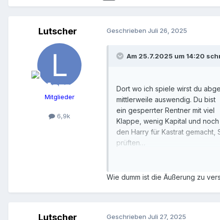
Lutscher
Geschrieben
Juli 26, 2025
Am 25.7.2025 um 14:20 sch
Dort wo ich spiele wirst du ab
Mitglieder
mittlerweile auswendig. Du bist
ein gesperrter Rentner mit viel
6,9k
Klappe, wenig Kapital und noch
den Harry für Kastrat gemacht,
prüften…
Spiele noch bis heute Abend un
Wurzelbehandlung beim Zahnarz
Wie dumm ist die Äußerung zu vers
Juan
Lutscher
Geschrieben
Juli 27, 2025