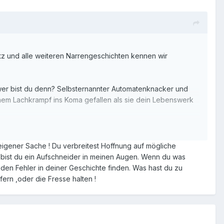
z und alle weiteren Narrengeschichten kennen wir
wer bist du denn? Selbsternannter Automatenknacker und
inem Lachkrampf ins Koma gefallen als sie dein Lebenswerk
mit kaemst du bis Oktober gut durchs Leben (inkl.
eigener Sache ! Du verbreitest Hoffnung auf mögliche
 ,bist du ein Aufschneider in meinen Augen. Wenn du was
den Fehler in deiner Geschichte finden. Was hast du zu
efern ,oder die Fresse halten !