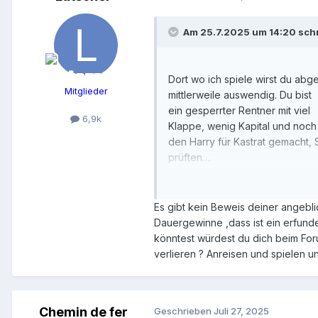
Am 25.7.2025 um 14:20 sch
Dort wo ich spiele wirst du ab
Mitglieder
mittlerweile auswendig. Du bist
ein gesperrter Rentner mit viel
6,9k
Klappe, wenig Kapital und noch
den Harry für Kastrat gemacht,
prüften…
Spiele noch bis heute Abend un
Wurzelbehandlung beim Zahnarz
Es gibt kein Beweis deiner angebli
Juan
Dauergewinne ,dass ist ein erfund
könntest würdest du dich beim For
verlieren ? Anreisen und spielen u
Chemin de fer
Geschrieben
Juli 27, 2025