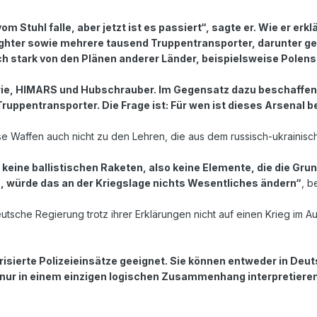
om Stuhl falle, aber jetzt ist es passiert“, sagte er. Wie er 
hter sowie mehrere tausend Truppentransporter, darunter ge
h stark von den Plänen anderer Länder, beispielsweise Polens, 
lerie, HIMARS und Hubschrauber. Im Gegensatz dazu beschaffen
ruppentransporter. Die Frage ist: Für wen ist dieses Arsenal
e Waffen auch nicht zu den Lehren, die aus dem russisch-ukraini
 keine ballistischen Raketen, also keine Elemente, die die Gr
, würde das an der Kriegslage nichts Wesentliches ändern“
, b
utsche Regierung trotz ihrer Erklärungen nicht auf einen Krieg im Au
arisierte Polizeieinsätze geeignet. Sie können entweder in De
 nur in einem einzigen logischen Zusammenhang interpretieren