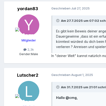
yordan83
Geschrieben
Juli 27, 2025
Am 27.7.2025 um 07:02 sch
Es gibt kein Beweis deiner ange
Dauergewinne ,dass ist ein erf
Mitglieder
könntest würdest du dich beim 
verlieren ? Anreisen und spiele
2,3k
Gender:
Male
In "deiner Welt" kannst natürlich m
Lutscher2
Geschrieben
August 1, 2025
Am 31.7.2025 um 21:01 schr
Hallo @cmg,