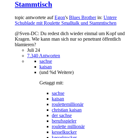
Stammtisch
topic antwortete auf
Egon
's
Blues Brother
in:
Untere
Schublade mit Roulette Smalltalk und Stammtischen
@Sven-DC: Du redest dich wieder einmal um Kopf und
Kragen. Wie kann man sich nur so penetrant öffentlich
blamieren?
Juli 24
7.340 Antworten
sachse
kaisan
(und %d Weitere)
Getaggt mit:
sachse
kaisan
roulettemillionär
christian kaisan
der sachse
berufsspieler
roulette millionär
kesselkucker
kesselgucker