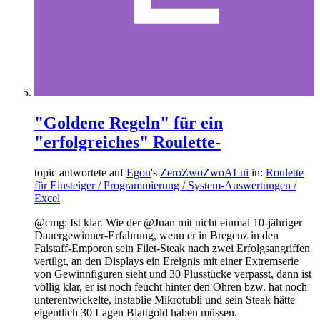
"Goldene Regeln" für ein
"erfolgreiches" Roulette-
topic antwortete auf
Egon
's
ZeroZwoZwoALui
in:
Roulette
für Einsteiger / Programmierung / System-Auswertungen /
Excel
@cmg: Ist klar. Wie der @Juan mit nicht einmal 10-jähriger
Dauergewinner-Erfahrung, wenn er in Bregenz in den
Falstaff-Emporen sein Filet-Steak nach zwei Erfolgsangriffen
vertilgt, an den Displays ein Ereignis mit einer Extremserie
von Gewinnfiguren sieht und 30 Plusstücke verpasst, dann ist
völlig klar, er ist noch feucht hinter den Ohren bzw. hat noch
unterentwickelte, instablie Mikrotubli und sein Steak hätte
eigentlich 30 Lagen Blattgold haben müssen.