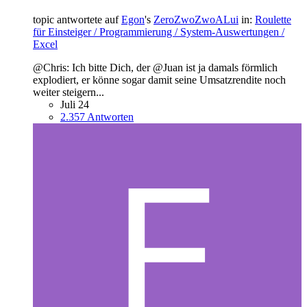
topic antwortete auf
Egon
's
ZeroZwoZwoALui
in:
Roulette
für Einsteiger / Programmierung / System-Auswertungen /
Excel
@Chris: Ich bitte Dich, der @Juan ist ja damals förmlich
explodiert, er könne sogar damit seine Umsatzrendite noch
weiter steigern...
Juli 24
2.357 Antworten