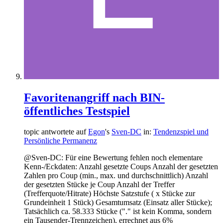
Favoritenangriff nach BIN-
öffentliches Testspiel
topic antwortete auf
Egon
's
Sven-DC
in:
Tendenzspiel und
Persönliche Permanenz
@Sven-DC: Für eine Bewertung fehlen noch elementare
Kenn-/Eckdaten: Anzahl gesetzte Coups Anzahl der gesetzten
Zahlen pro Coup (min., max. und durchschnittlich) Anzahl
der gesetzten Stücke je Coup Anzahl der Treffer
(Trefferquote/Hitrate) Höchste Satzstufe ( x Stücke zur
Grundeinheit 1 Stück) Gesamtumsatz (Einsatz aller Stücke);
Tatsächlich ca. 58.333 Stücke ("." ist kein Komma, sondern
ein Tausender-Trennzeichen), errechnet aus 6%