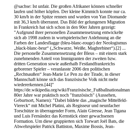
@sachse: Ist unfair. Die großen Afrikaner können schneller
laufen und höher köpfen. Der kleine Kimmich konnte nur ca.
30 km/h in der Spitze rennen und wurden von Yan Diomande
mit 36,3 km/h überrannt. Das Bild der gelungenen Migration
in Frankreich hat sich schon in den 90er Jahren gezeigt:
"Aufgrund ihrer personellen Zusammensetzung entwickelte
sich ab 1998 zudem in wortspielerischer Anlehnung an die
Farben der Landesflagge (bleu-blanc-rouge) der Neologismus
„black-blanc-beur“ („Schwarze, Weiße, Maghrebiner“).[2] ...
Die personelle Zusammensetzung der Bleus – mit einem stark
zunehmenden Anteil von Immigranten der zweiten bzw.
dritten Generation sowie außerhalb Festlandfrankreichs
geborener Spieler – veranlasste 2006 den politischen
„Rechtsaußen“ Jean-Marie Le Pen zu der Tirade, in dieser
Mannschaft könne sich das französische Volk nicht mehr
wiedererkennen.[44]"
https://de.wikipedia.org/wiki/Französische_Fußballnationalman
80er Jahre war praktisch noch "französisch" (Aussehen,
Geburtsort, Namen): "Dabei bildete das „magische Mittelfeld-
Viereck“ mit Michel Platini, als Regisseur und neunfacher
Torschütze in überragender Form, Alain Giresse, Jean Tigana
und Luis Fernández das Kernstück einer gewachsenen
Formation. Um diese gruppierten sich Torwart Joël Bats, die
Abwehrspieler Patrick Battiston, Maxime Bossis, Jean-