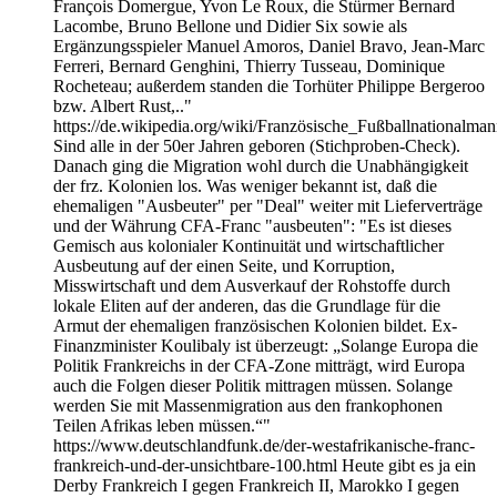
François Domergue, Yvon Le Roux, die Stürmer Bernard
Lacombe, Bruno Bellone und Didier Six sowie als
Ergänzungsspieler Manuel Amoros, Daniel Bravo, Jean-Marc
Ferreri, Bernard Genghini, Thierry Tusseau, Dominique
Rocheteau; außerdem standen die Torhüter Philippe Bergeroo
bzw. Albert Rust,.."
https://de.wikipedia.org/wiki/Französische_Fußballnationalman
Sind alle in der 50er Jahren geboren (Stichproben-Check).
Danach ging die Migration wohl durch die Unabhängigkeit
der frz. Kolonien los. Was weniger bekannt ist, daß die
ehemaligen "Ausbeuter" per "Deal" weiter mit Lieferverträge
und der Währung CFA-Franc "ausbeuten": "Es ist dieses
Gemisch aus kolonialer Kontinuität und wirtschaftlicher
Ausbeutung auf der einen Seite, und Korruption,
Misswirtschaft und dem Ausverkauf der Rohstoffe durch
lokale Eliten auf der anderen, das die Grundlage für die
Armut der ehemaligen französischen Kolonien bildet. Ex-
Finanzminister Koulibaly ist überzeugt: „Solange Europa die
Politik Frankreichs in der CFA-Zone mitträgt, wird Europa
auch die Folgen dieser Politik mittragen müssen. Solange
werden Sie mit Massenmigration aus den frankophonen
Teilen Afrikas leben müssen.“"
https://www.deutschlandfunk.de/der-westafrikanische-franc-
frankreich-und-der-unsichtbare-100.html Heute gibt es ja ein
Derby Frankreich I gegen Frankreich II, Marokko I gegen