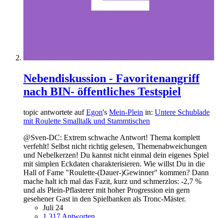
Nebendiskussion - Favoritenangriff
nach BIN- öffentliches Testspiel
topic antwortete auf
Egon
's
Mein-Plein
in:
Untere Schublade
mit Roulette Smalltalk und Stammtischen
@Sven-DC: Extrem schwache Antwort! Thema komplett
verfehlt! Selbst nicht richtig gelesen, Themenabweichungen
und Nebelkerzen! Du kannst nicht einmal dein eigenes Spiel
mit simplen Eckdaten charakterisieren. Wie willst Du in die
Hall of Fame "Roulette-(Dauer-)Gewinner" kommen? Dann
mache halt ich mal das Fazit, kurz und schmerzlos: -2,7 %
und als Plein-Pflasterer mit hoher Progression ein gern
gesehener Gast in den Spielbanken als Tronc-Mäster.
Juli 24
1.317 Antworten