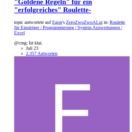
"Goldene Regeln" für ein
"erfolgreiches" Roulette-
topic antwortete auf
Egon
's
ZeroZwoZwoALui
in:
Roulette
für Einsteiger / Programmierung / System-Auswertungen /
Excel
@cmg: Ist klar.
Juli 23
2.357 Antworten