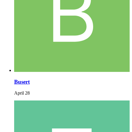
Busert
April 28