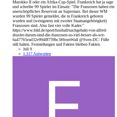
Marokko II oder ein Afrika-Cup-Spiel. Frankreich hat ja sage
und schreibe 99 Spieler im Einsatz: "Die Franzosen haben ein
unerschöpfliches Reservoir an Superstars. Bei dieser WM
wurden 99 Spieler gemeldet, die in Frankreich geboren
wurden und (wenigstens mit zweiter Staatsangehörigkeit)
Franzosen sind. Also fast vier volle Kader."
https://www.bild.de/sport/fussball/nachgehakt-von-alfred-
draxler-darum-sind-die-franzosen-so-viel-besser-als-wir-
6a47765ead32e994f8759bc3#fromWall @Sven-DC: Füße
still halten. Feststellungen und Fakten bleiben Fakten.
Juli 9
1.317 Antworten