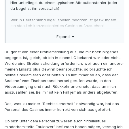
Hier unterliegst du einem typischen Attributionsfehler (oder
du begehst ihn vorsätzlich)
Wer in Deutschland legal! spielen möchten ist gezwungen!
ein staatlich konzessioniertes Casino aufzusuchen!
Expand
Da die meisten Angestellten Deutscher Casinos intellektuell
minderbemittelte Faulenzer sind, ein guter Teil noch mit dem
Hang zur (gesteuerten) Delinquenz wäre es im Sinne der
Du gehst von einer Problemstellung aus, die mir noch nirgends
Transparenz geboten, das der Kunde (gegenenfalls unter
begegnet ist, gleich, ob ich in einem LC bekannt war oder nicht.
Hinzuziehung des eh anwesenden Finanzbeamten) Einsicht
Wurde eine Streitenscheidung erforderlich, weil auch ein anderer
in die Video Aufnahme erhält.
meinen Einsatz plus Gewinn beanspruchte, so brauchte ich
niemals reklamieren oder betteln. Es lief immer so ab, dass der
Ich wollte Dich sehen wenn irgendein Schlingel Deinen
Saalchef vom Tischpersonal herbei gerufen wurde, in den
Einsatz auf EC eskamotiert, (Vielleicht in einem Casino in
Videoraum ging und nach Rückkehr anordnete, dass an mich
dem du nicht bekannt bist) und du vergeblich reklamierst
auszuzahlen sei. Bei mir ist kein Fall jemals anders abgelaufen.
bzw um Nachschau bittest.
Das, was zu meiner "Rechtssicherheit" notwendig war, hat das
Rechtssicherheit in finanziellen Dingen, so darf ich
Personal des Casinos immer korrekt von sich aus geliefert.
unterstellen, findet deine ungeteilte Zustimmung.
Das bei einem Streitsatz ein realistische Anfangsverdacht
Ob sich unter dem Personal zuweilen auch "intellektuell
der Unklarheit bestehen muss ist klar.
minderbemittelte Faulenzer" befunden haben mögen, vermag ich