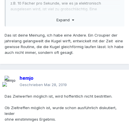
z.B. 10 Fächer pro Sekunde, wie es ja elektronisch
ausgelesen wird, ist viel zu grobschlächtig. Eine
tatsächliche Relation zwischen Kugel und Rotor entsteht
Expand
erst deutlich nach dem Abwurf.
Starwind
Das ist deine Meinung, ich habe eine Andere. Ein Croupier der
jahrelang gelangweilt die Kugel wirft, entwickelt mit der Zeit eine
gewisse Routine, die die Kugel gleichförmig laufen lässt. Ich habe
auch nicht immer, sondern oft gesagt.
hemjo
Geschrieben
Mai 28, 2019
Das Zielwerfen möglich ist, wird hoffentlich nicht bestritten.
Ob Zieltreffen möglich ist, wurde schon ausführlich diskutiert,
leider
ohne einstimmiges Ergebnis.