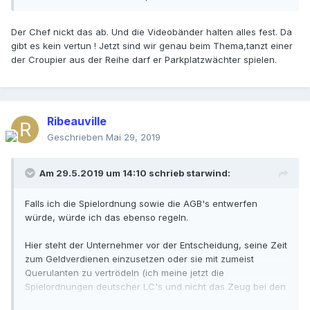
Der Chef nickt das ab. Und die Videobänder halten alles fest. Da
gibt es kein vertun ! Jetzt sind wir genau beim Thema,tanzt einer
der Croupier aus der Reihe darf er Parkplatzwächter spielen.
Ribeauville
Geschrieben
Mai 29, 2019
Am 29.5.2019 um 14:10 schrieb
starwind
:
Falls ich die Spielordnung sowie die AGB's entwerfen
würde, würde ich das ebenso regeln.
Hier steht der Unternehmer vor der Entscheidung, seine Zeit
zum Geldverdienen einzusetzen oder sie mit zumeist
Querulanten zu vertrödeln (ich meine jetzt die
Spielordnungen deutscher LC's und nicht das Zeug bei den
OC's, da wäre in der Tat erheblich zu differenzieren).