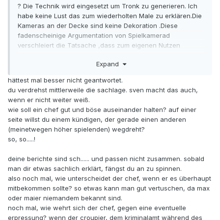
? Die Technik wird eingesetzt um Tronk zu generieren. Ich
habe keine Lust das zum wiederholten Male zu erklären.Die
Kameras an der Decke sind keine Dekoration .Diese
fadenscheinige Argumentation von Spielkamerad
verschleiert die Tatsache ,dass zum eigenen Nutzen
angewandtes Zielwerfen die Kündigung nach sich zieht. Es
Expand
sind die Berichte von Lutscher über dieses Thema nach zu
lesen. Zu erwähnen ist das nicht in jedem Casino damit
hättest mal besser nicht geantwortet.
gearbeitet wird.
du verdrehst mittlerweile die sachlage. sven macht das auch,
wenn er nicht weiter weiß.
wie soll ein chef gut und böse auseinander halten? auf einer
seite willst du einem kündigen, der gerade einen anderen
(meinetwegen höher spielenden) wegdreht?
so, so.....!
deine berichte sind sch...... und passen nicht zusammen. sobald
man dir etwas sachlich erklärt, fängst du an zu spinnen.
also noch mal, wie unterscheidet der chef, wenn er es überhaupt
mitbekommen sollte? so etwas kann man gut vertuschen, da max
oder maier niemandem bekannt sind.
noch mal, wie wehrt sich der chef, gegen eine eventuelle
erpressung? wenn der croupier, dem kriminalamt während des