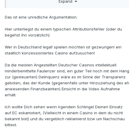
Expand
Ansonsten unterbreiten Casinos lediglich ein Spiel
angebot
.
Niemand ist irgendwie gezwungen, dies auch anzunehmen.
Das ist eine unredliche Argumentation.
Starwind
Hier unterliegst du einem typischen Attributionsfehler (oder du
begehst ihn vorsätzlich)
Wer in Deutschland legal! spielen möchten ist gezwungen! ein
staatlich konzessioniertes Casino aufzusuchen!
Da die meisten Angestellten Deutscher Casinos intellektuell
minderbemittelte Faulenzer sind, ein guter Teil noch mit dem Hang
zur (gesteuerten) Delinquenz wäre es im Sinne der Transparenz
geboten, das der Kunde (gegenenfalls unter Hinzuziehung des eh
anwesenden Finanzbeamten) Einsicht in die Video Aufnahme
erhält.
Ich wollte Dich sehen wenn irgendein Schlingel Deinen Einsatz
auf EC eskamotiert, (Vielleicht in einem Casino in dem du nicht
bekannt bist) und du vergeblich reklamierst bzw um Nachschau
bittest.