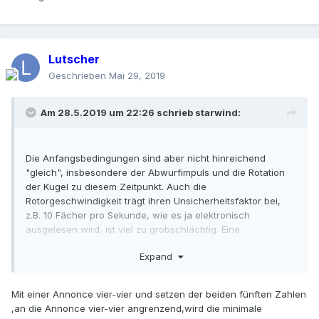
Lutscher
Geschrieben
Mai 29, 2019
Am 28.5.2019 um 22:26 schrieb
starwind
:
Die Anfangsbedingungen sind aber nicht hinreichend
"gleich", insbesondere der Abwurfimpuls und die Rotation
der Kugel zu diesem Zeitpunkt. Auch die
Rotorgeschwindigkeit trägt ihren Unsicherheitsfaktor bei,
z.B. 10 Fächer pro Sekunde, wie es ja elektronisch
ausgelesen wird, ist viel zu grobschlächtig. Eine
tatsächliche Relation zwischen Kugel und Rotor entsteht
Expand
erst deutlich nach dem Abwurf.
Starwind
Mit einer Annonce vier-vier und setzen der beiden fünften Zahlen
,an die Annonce vier-vier angrenzend,wird die minimale