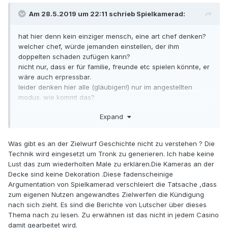
Es geht noch immer um die Behauptung von Lutscher: ein
Am 28.5.2019 um 22:11 schrieb
Spielkamerad
:
Spieler wird angefüttert und dann ausgenommen.
Meine Frage war: ob dieses Verhalten, für einen
hat hier denn kein einziger mensch, eine art chef denken?
Beobachter, verwertbar sein könnte.
welcher chef, würde jemanden einstellen, der ihm
doppelten schaden zufügen kann?
nicht nur, dass er für familie, freunde etc spielen könnte, er
wäre auch erpressbar.
leider denken hier alle (gläubigen!) nur im angestellten
modus. wie kommt das?
Expand
sp........!
Was gibt es an der Zielwurf Geschichte nicht zu verstehen ? Die
Technik wird eingesetzt um Tronk zu generieren. Ich habe keine
Lust das zum wiederholten Male zu erklären.Die Kameras an der
Decke sind keine Dekoration .Diese fadenscheinige
Argumentation von Spielkamerad verschleiert die Tatsache ,dass
zum eigenen Nutzen angewandtes Zielwerfen die Kündigung
nach sich zieht. Es sind die Berichte von Lutscher über dieses
Thema nach zu lesen. Zu erwähnen ist das nicht in jedem Casino
damit gearbeitet wird.