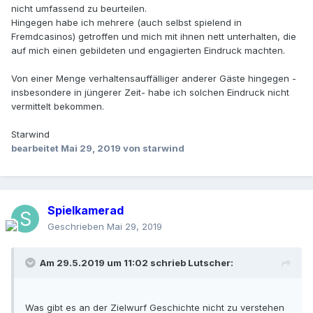
nicht umfassend zu beurteilen.
Jedwede Bittsteller Attitude , in die man vom
Hingegen habe ich mehrere (auch selbst spielend in
Casinopersonal durch deren Untätigkeit und Widerwillen
Fremdcasinos) getroffen und mich mit ihnen nett unterhalten, die
gedrängt wird ist nicht angemessen.
auf mich einen gebildeten und engagierten Eindruck machten.
Deutsche Gerichte werden regelmäßig wegen weit
geringerer Summen als bei Streitsätzen behelligt.
Von einer Menge verhaltensauffälliger anderer Gäste hingegen -
insbesondere in jüngerer Zeit- habe ich solchen Eindruck nicht
vermittelt bekommen.
Starwind
bearbeitet
Mai 29, 2019
von starwind
Spielkamerad
Geschrieben
Mai 29, 2019
Am 29.5.2019 um 11:02 schrieb
Lutscher
:
Was gibt es an der Zielwurf Geschichte nicht zu verstehen