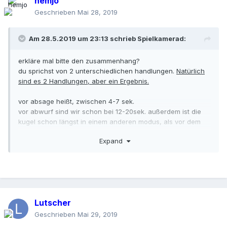
hemjo
Geschrieben
Mai 28, 2019
Am 28.5.2019 um 23:13 schrieb
Spielkamerad
:
erkläre mal bitte den zusammenhang?
du sprichst von 2 unterschiedlichen handlungen.
Natürlich
sind es 2 Handlungen, aber ein Ergebnis.
vor absage heißt, zwischen 4-7 sek.
vor abwurf sind wir schon bei 12-20sek. außerdem ist die
kugel schon längst in einem anderen modus, als vor dem
abwurf.
Expand
Ich kann dir den Erfolg bei beiden Handlungen nicht
bestätigen, aber auch nicht das Gegenteil, du bist der
Fachmann.
warum jetzt noch mal aufwärmen? meine aussage war
doch nur hingehend, welcher chef sich das antun würde,
jemanden einzustellen, der ihm mehr schaden als helfen
Lutscher
kann.
so viel loyalität ist doch nicht wirklich zu erwarten. oder?
Geschrieben
Mai 29, 2019
und für welchen preis?