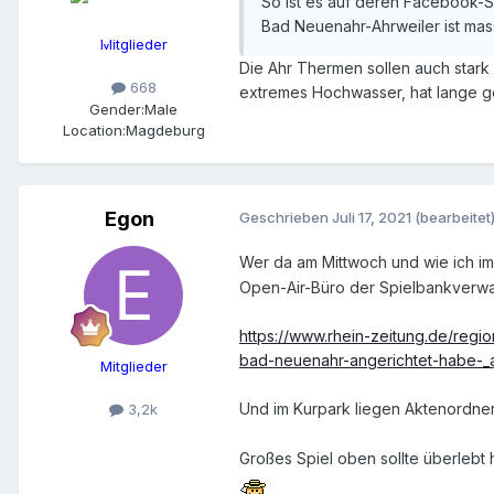
So ist es auf deren Facebook-S
Bad Neuenahr-Ahrweiler ist mass
Mitglieder
Die Ahr Thermen sollen auch stark 
668
extremes Hochwasser, hat lange ge
Gender:
Male
Location:
Magdeburg
Egon
Geschrieben
Juli 17, 2021
(bearbeitet
Wer da am Mittwoch und wie ich imm
Open-Air-Büro der Spielbankverwal
https://www.rhein-zeitung.de/regi
bad-neuenahr-angerichtet-habe-_a
Mitglieder
Und im Kurpark liegen Aktenordne
3,2k
Großes Spiel oben sollte überlebt h