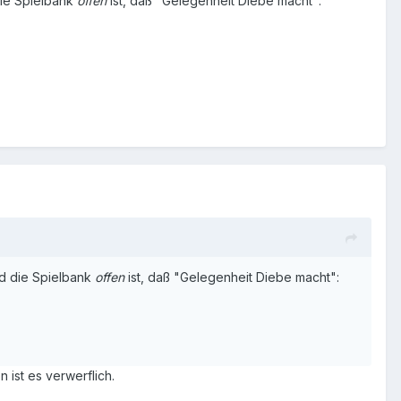
ie Spielbank
offen
ist, daß "Gelegenheit Diebe macht":
d die Spielbank
offen
ist, daß "Gelegenheit Diebe macht":
ist es verwerflich.