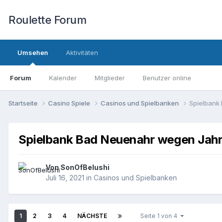
Roulette Forum
Umsehen
Aktivitäten
Forum
Kalender
Mitglieder
Benutzer online
Startseite
Casino Spiele
Casinos und Spielbanken
Spielbank
Spielbank Bad Neuenahr wegen Jahr
Von
SonOfBelushi
Juli 16, 2021
in
Casinos und Spielbanken
1
2
3
4
NÄCHSTE
Seite 1 von 4