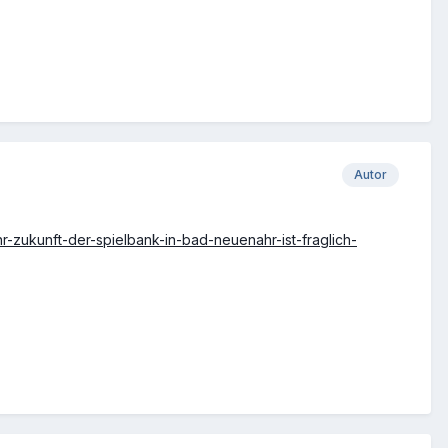
Autor
hr-zukunft-der-spielbank-in-bad-neuenahr-ist-fraglich-