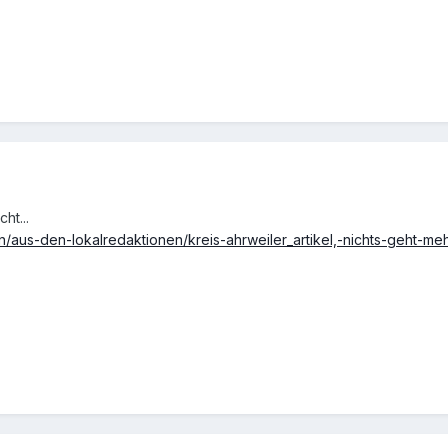
ht...
n/aus-den-lokalredaktionen/kreis-ahrweiler_artikel,-nichts-geht-me