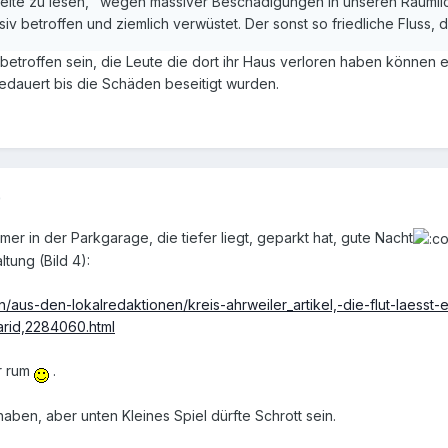
eite zu lesen, "wegen massiver Beschädigungen in unseren Räumlic
iv betroffen und ziemlich verwüstet. Der sonst so friedliche Fluss, 
betroffen sein, die Leute die dort ihr Haus verloren haben können e
dauert bis die Schäden beseitigt wurden.
)
er in der Parkgarage, die tiefer liegt, geparkt hat, gute Nacht
tung (Bild 4):
on/aus-den-lokalredaktionen/kreis-ahrweiler_artikel,-die-flut-laes
rid,2284060.html
r rum
.
aben, aber unten Kleines Spiel dürfte Schrott sein.