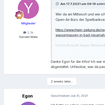
Am 17.7.2021 um 06:19 schr
Wer da am Mittwoch und wie ich 
Open-Air-Büro der Spielbankver
Mitglieder
https://www.rhein-zeitung.de/re
2,3k
wassermassen-in-bad-neuenahr
Gender:
Male
Und im Kurpark liegen Aktenor
Großes Spiel oben sollte überleb
Danke Egon für die Infos! Ich war
abgestattet. Unfassbar, was da passi
2 weeks later...
Egon
Geschrieben
Juli 31, 2021