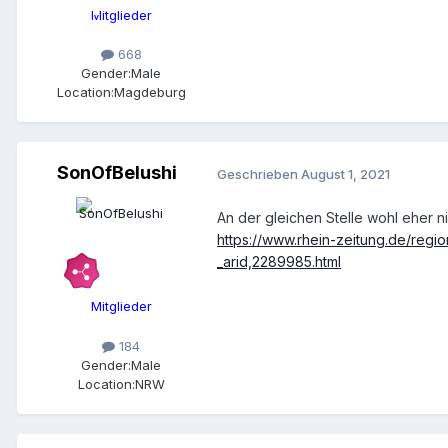
Mitglieder
668
Gender:
Male
Location:
Magdeburg
SonOfBelushi
Geschrieben
August 1, 2021
An der gleichen Stelle wohl eher nic
https://www.rhein-zeitung.de/regio
_arid,2289985.html
Mitglieder
184
Gender:
Male
Location:
NRW