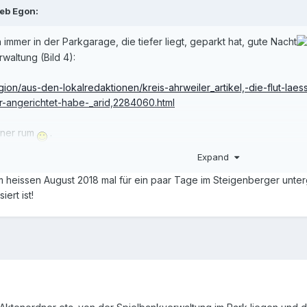
ieb
Egon
:
immer in der Parkgarage, die tiefer liegt, geparkt hat, gute Nacht
waltung (Bild 4):
gion/aus-den-lokalredaktionen/kreis-ahrweiler_artikel,-die-flut-la
-angerichtet-habe-_arid,2284060.html
dner rum
.
Expand
t haben, aber unten Kleines Spiel dürfte Schrott sein.
 im heissen August 2018 mal für ein paar Tage im Steigenberger un
ert ist!