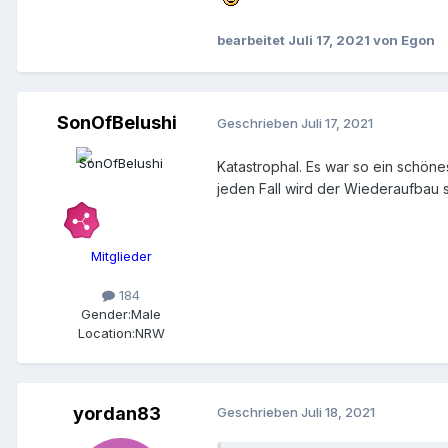
bearbeitet
Juli 17, 2021
von Egon
SonOfBelushi
Geschrieben
Juli 17, 2021
Katastrophal. Es war so ein schöne
jeden Fall wird der Wiederaufbau s
Mitglieder
184
Gender:
Male
Location:
NRW
yordan83
Geschrieben
Juli 18, 2021