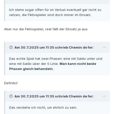
inś Plus wie ich es bisher kannte. Und dann begann eine
Seitwärtsbewegung, die pö á pö ganz langsam ihre
Ich stehe sogar offen für im Verlust eventuell gar nicht zu
Kinder fraß.“
setzen, die Fiktivspieler sind doch immer im Einsatz.
Das verstehe ich nicht, um ehrlich zu sein. Ohne
EW>0 können wir nicht einfach zigtausende Spiele
Aber nur die Fiktivspieler, real fällt der Einsatz ja aus.
ohne Unterbrechung abspulen. Nicht einmal bei
EW=0. Was darunter ist, braucht keinen weiteren
Kommentar.
Am 30.7.2025 um 11:35 schrieb
Chemin de fer
:
Beim zähen Ablauf, wenn der Saldo den
Das echte Spiel hat zwei Phasen: eine mit Saldo unter und
Minusbereich einfach nicht verlassen will, gerade
eine mit Saldo über der 0 Linie.
Man kann nicht beide
die Seitwärtsbewegung ist zur Saldokonsolidierung
Phasen gleich behandeln.
wichtig. Wenn das nicht der Fall ist, das
Differenzspiel erfüllt seinen Zweck nicht.
Definitiv!
Zum Beispiel der Irrtum von Billedivoire war, dass
seine Progression immer nur auf einer – auf der
Am 30.7.2025 um 11:35 schrieb
Chemin de fer
:
verlierende – Chance die Sätze vorschreibt. Das
fiktive Differenzspiel muss sich zwischen den zwei
Das verstehe ich nicht, um ehrlich zu sein.
Chancenteilen - zumindest bei EC - schlängeln,