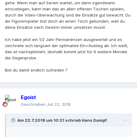
gehe. Wenn man auf Serien wartet, um dann irgendwann
Der nach 5x Rot anfängt auf Schwarz zu prozessieren.
einzusteigen, kann man das an allen offenen Tischen spielen,
14 Tage fühlt er sich unbesiegbar.
durch die Video-Überwachung sind die Einsätze gut bewacht. Du
Und dann sind auf Schlag,
als Figurenspieler bist doch an einen Tisch gebunden, weil du
Gewinne und Kapital weg.
deine Einsätze nach Gewinn immer umsetzen musst.
Da Zero gehäuft kommt oder ne 11 Serie oder höher.
So einer sass vor kurzem bei mir am Tisch. Und er war baff
Ich habe jetzt ein 1/2 Jahr Permanenzen ausgewertet und es
warum er verlor.
zeichnete sich langsam der optimalste Ein+Austieg ab. Ich weiß,
Ich kann dich nur warnen
das ist nachoptimiert, deshalb kommt jetzt für 6 weitere Monate
Dummerweise musste ich grinsen und den Kopf schütteln
die Gegenprobe.
Bist du damit endlich zufrieden ?
Egoist
Geschrieben
Juli 22, 2018
Am 22.7.2018 um 10:21 schrieb
Hans Dampf
: