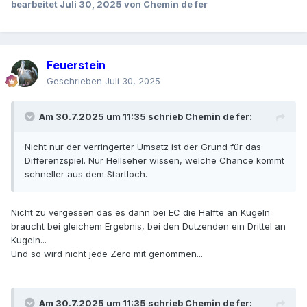
bearbeitet
Juli 30, 2025
von Chemin de fer
nicht zu setzen, die Fiktivspieler sind doch immer im
Einsatz. Ich weiß, viele sind damit nicht
einverstanden, weil „nur tatsächlich gespielte zählt
für die PP“. Ich kann sie beruhigen, das ist
Feuerstein
Aberglaube.
Geschrieben
Juli 30, 2025
„Aber diese meine Progi ist wegen der vielen freien
Möglichkeiten nicht programmierbar. Dann wäre sie ja
Am 30.7.2025 um 11:35 schrieb
Chemin de fer
:
wieder starr, und jeder starre Marsch brachte bei mir
bisher gar nichts.“
Nicht nur der verringerter Umsatz ist der Grund für das
Differenzspiel. Nur Hellseher wissen, welche Chance kommt
schneller aus dem Startloch.
Das fiktive Differenzspiel muss starr sein, sonst ist
das ganze Modell wertlos. Der Schriftführer muss
das ganze Konzept vom Anfang bis Ende
Nicht zu vergessen das es dann bei EC die Hälfte an Kugeln
durchblicken können. Das echte Spiel hat zwei
braucht bei gleichem Ergebnis, bei den Dutzenden ein Drittel an
Phasen: eine mit Saldo unter und eine mit Saldo über
Kugeln...
der 0 Linie. Man kann nicht beide Phasen gleich
Und so wird nicht jede Zero mit genommen...
behandeln.
„Dieser 25.000 Kugeln Test lief ewig lange kontinuierlich
Am 30.7.2025 um 11:35 schrieb
Chemin de fer
: