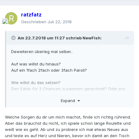
ratzfatz
Geschrieben
Juli 22, 2018
Am 22.7.2018 um 11:27 schrieb
NewFish
:
Deweiteren überleg mal selber..
Auf was willst du hinaus?
Auf ein 1fach 2fach oder 3fach Paroli?
Wie willst du das setzen?
Den Saldo für 3 Chancen zusammen gerechnet? Oder pro
Chance?
Expand
Probier das mal auf nur einer Chance aus.
Du wirst sehen, das kann lange schwimmen.
Welche Sorgen du dir um mich machst, finde ich richtig rührend.
ABER dann, gibt's geballt auf die Fresse
Aber das brauchst du nicht, ich spiele schon lange Roulette und
hast du keine Figuren Erfahrung.
weiß wie es geht. Ab und zu probiere ich mal etwas Neues aus
und teste es auf Herz und Nieren, bevor ich damit an den Tisch
Das ist wie der Martingale Spieler,