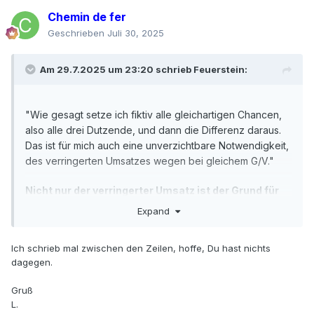
Chemin de fer
Geschrieben
Juli 30, 2025
Am 29.7.2025 um 23:20 schrieb
Feuerstein
:
"Wie gesagt setze ich fiktiv alle gleichartigen Chancen,
also alle drei Dutzende, und dann die Differenz daraus.
Das ist für mich auch eine unverzichtbare Notwendigkeit,
des verringerten Umsatzes wegen bei gleichem G/V."
Nicht nur der verringerter Umsatz ist der Grund für
das Differenzspiel. Nur Hellseher wissen, welche
Expand
Chance kommt schneller aus dem Startloch.
Ich schrieb mal zwischen den Zeilen, hoffe, Du hast nichts
„Aber so ein Grundsatz wie, im Verlust geringste
dagegen.
Stückzahl zu setzen, für mich ist das zur Maxime
geworden.“
Gruß
L.
Ich stehe sogar offen für im Verlust eventuell gar