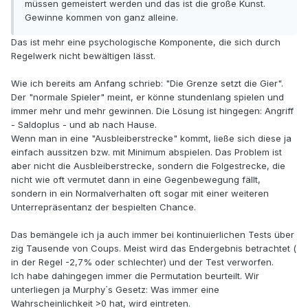
müssen gemeistert werden und das ist die große Kunst.
Gewinne kommen von ganz alleine.
Das ist mehr eine psychologische Komponente, die sich durch
Regelwerk nicht bewältigen lässt.
Wie ich bereits am Anfang schrieb: "Die Grenze setzt die Gier".
Der "normale Spieler" meint, er könne stundenlang spielen und
immer mehr und mehr gewinnen. Die Lösung ist hingegen: Angriff
- Saldoplus - und ab nach Hause.
Wenn man in eine "Ausbleiberstrecke" kommt, ließe sich diese ja
einfach aussitzen bzw. mit Minimum abspielen. Das Problem ist
aber nicht die Ausbleiberstrecke, sondern die Folgestrecke, die
nicht wie oft vermutet dann in eine Gegenbewegung fällt,
sondern in ein Normalverhalten oft sogar mit einer weiteren
Unterrepräsentanz der bespielten Chance.
Das bemängele ich ja auch immer bei kontinuierlichen Tests über
zig Tausende von Coups. Meist wird das Endergebnis betrachtet (
in der Regel -2,7% oder schlechter) und der Test verworfen.
Ich habe dahingegen immer die Permutation beurteilt. Wir
unterliegen ja Murphy´s Gesetz: Was immer eine
Wahrscheinlichkeit >0 hat, wird eintreten.