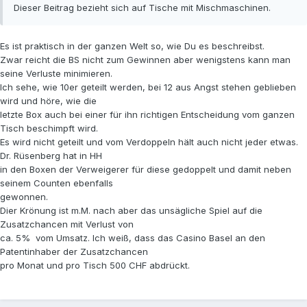
Dieser Beitrag bezieht sich auf Tische mit Mischmaschinen.
Es ist praktisch in der ganzen Welt so, wie Du es beschreibst.
Zwar reicht die BS nicht zum Gewinnen aber wenigstens kann man
seine Verluste minimieren.
Ich sehe, wie 10er geteilt werden, bei 12 aus Angst stehen geblieben
wird und höre, wie die
letzte Box auch bei einer für ihn richtigen Entscheidung vom ganzen
Tisch beschimpft wird.
Es wird nicht geteilt und vom Verdoppeln hält auch nicht jeder etwas.
Dr. Rüsenberg hat in HH
in den Boxen der Verweigerer für diese gedoppelt und damit neben
seinem Counten ebenfalls
gewonnen.
Dier Krönung ist m.M. nach aber das unsägliche Spiel auf die
Zusatzchancen mit Verlust von
ca. 5% vom Umsatz. Ich weiß, dass das Casino Basel an den
Patentinhaber der Zusatzchancen
pro Monat und pro Tisch 500 CHF abdrückt.