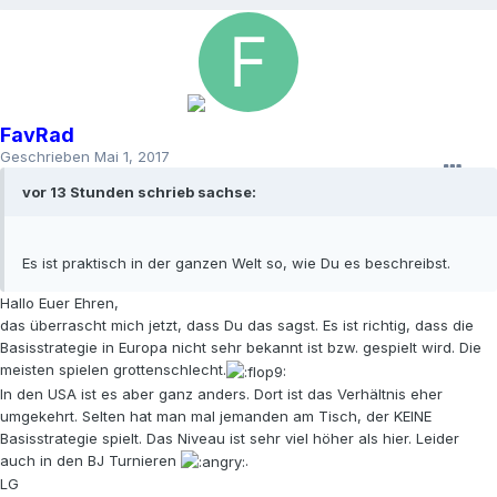
FavRad
Geschrieben
Mai 1, 2017
vor 13 Stunden schrieb sachse:
Es ist praktisch in der ganzen Welt so, wie Du es beschreibst.
Hallo Euer Ehren,
das überrascht mich jetzt, dass Du das sagst. Es ist richtig, dass die
Basisstrategie in Europa nicht sehr bekannt ist bzw. gespielt wird. Die
meisten spielen grottenschlecht.
In den USA ist es aber ganz anders. Dort ist das Verhältnis eher
umgekehrt. Selten hat man mal jemanden am Tisch, der KEINE
Basisstrategie spielt. Das Niveau ist sehr viel höher als hier. Leider
auch in den BJ Turnieren
.
LG