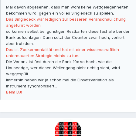
Mal davon abgesehen, dass man wohl keine Wettgelegenheiten
bekommen wird, gegen ein volles Singledeck zu spielen,
Das Singledeck war lediglich zur besseren Veranschaulichung
angeführt worden.
so können selbst bei günstigen Restkarten diese fast alle bei der
Bank aufschlagen. Dann setzt der Counter zwar hoch, verliert
aber trotzdem.
Das ist Zockermentalität und hat mit einer wissenschaftlich
untermauerten Strategie nichts zu tun.
Die Varianz ist fast durch die Bank 10x so hoch, wie die
Houseedge, wer diesen Wellengang nicht richtig sieht, wird
weggespült...
Immerhin haben wir ja schon mal die Einsatzvariation als
Instrument synchronisiert...
Beim BJ!