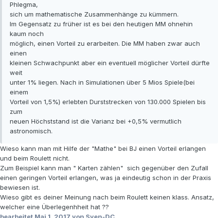
Phlegma,
sich um mathematische Zusammenhänge zu kümmern.
Im Gegensatz zu früher ist es bei den heutigen MM ohnehin
kaum noch
möglich, einen Vorteil zu erarbeiten. Die MM haben zwar auch
einen
kleinen Schwachpunkt aber ein eventuell möglicher Vorteil dürfte
weit
unter 1% liegen. Nach in Simulationen über 5 Mios Spiele(bei
einem
Vorteil von 1,5%) erlebten Durststrecken von 130.000 Spielen bis
zum
neuen Höchststand ist die Varianz bei +0,5% vermutlich
astronomisch.
Wieso kann man mit Hilfe der "Mathe" bei BJ einen Vorteil erlangen
und beim Roulett nicht.
Zum Beispiel kann man " Karten zählen" sich gegenüber den Zufall
einen geringen Vorteil erlangen, was ja eindeutig schon in der Praxis
bewiesen ist.
Wieso gibt es deiner Meinung nach beim Roulett keinen klass. Ansatz,
welcher eine Überlegenhheit hat ??
bearbeitet
Mai 1, 2017
von Sven-DC