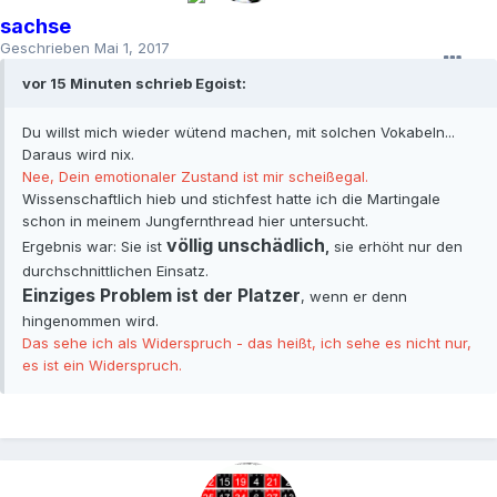
sachse
Geschrieben
Mai 1, 2017
vor 15 Minuten schrieb Egoist:
Du willst mich wieder wütend machen, mit solchen Vokabeln...
Daraus wird nix.
Nee, Dein emotionaler Zustand ist mir scheißegal.
Wissenschaftlich hieb und stichfest hatte ich die Martingale
schon in meinem Jungfernthread hier untersucht.
völlig unschädlich
Ergebnis war: Sie ist
,
sie erhöht nur den
durchschnittlichen Einsatz.
Einziges Problem ist der Platzer
, wenn er denn
hingenommen wird.
Das sehe ich als Widerspruch - das heißt, ich sehe es nicht nur,
es ist ein Widerspruch.