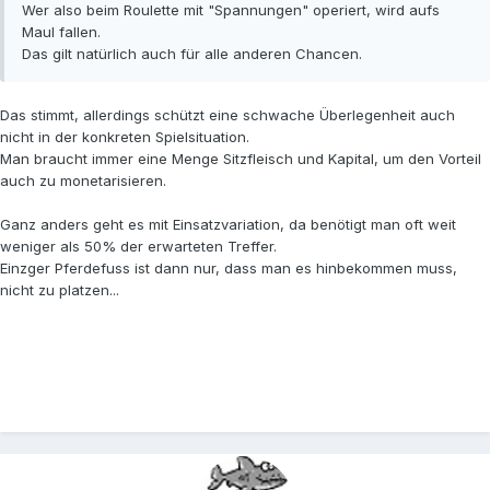
Wer also beim Roulette mit "Spannungen" operiert, wird aufs
Maul fallen.
Das gilt natürlich auch für alle anderen Chancen.
Das stimmt, allerdings schützt eine schwache Überlegenheit auch
nicht in der konkreten Spielsituation.
Man braucht immer eine Menge Sitzfleisch und Kapital, um den Vorteil
auch zu monetarisieren.
Ganz anders geht es mit Einsatzvariation, da benötigt man oft weit
weniger als 50% der erwarteten Treffer.
Einzger Pferdefuss ist dann nur, dass man es hinbekommen muss,
nicht zu platzen...