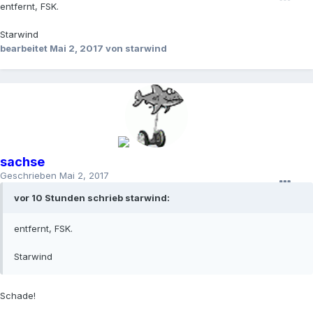
entfernt, FSK.
Starwind
bearbeitet
Mai 2, 2017
von starwind
sachse
Geschrieben
Mai 2, 2017
vor 10 Stunden schrieb starwind:
entfernt, FSK.
Starwind
Schade!