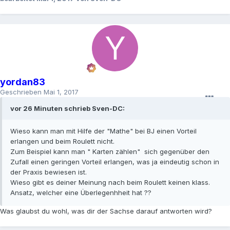
yordan83
Geschrieben
Mai 1, 2017
vor 26 Minuten schrieb Sven-DC:
Wieso kann man mit Hilfe der "Mathe" bei BJ einen Vorteil
erlangen und beim Roulett nicht.
Zum Beispiel kann man " Karten zählen" sich gegenüber den
Zufall einen geringen Vorteil erlangen, was ja eindeutig schon in
der Praxis bewiesen ist.
Wieso gibt es deiner Meinung nach beim Roulett keinen klass.
Ansatz, welcher eine Überlegenhheit hat ??
Was glaubst du wohl, was dir der Sachse darauf antworten wird?