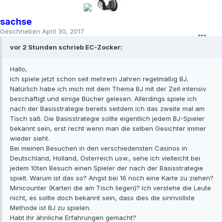
sachse
Geschrieben
April 30, 2017
vor 2 Stunden schrieb EC-Zocker:
Hallo,
ich spiele jetzt schon seit mehrern Jahren regelmäßig BJ.
Natürlich habe ich mich mit dem Thema BJ mit der Zeit intensiv
beschäftigt und einige Bücher gelesen. Allerdings spiele ich
nach der Basisstrategie bereits seitdem ich das zweite mal am
Tisch saß. Die Basisstrategie sollte eigentlich jedem BJ-Spieler
bekannt sein, erst recht wenn man die selben Gesichter immer
wieder sieht.
Bei meinen Besuchen in den verschiedensten Casinos in
Deutschland, Holland, Österreich usw., sehe ich vielleicht bei
jedem 10ten Besuch einen Spieler der nach der Basisstrategie
spielt. Warum ist das so? Angst bei 16 noch eine Karte zu ziehen?
Minicounter (Karten die am Tisch liegen)? Ich verstehe die Leute
nicht, es sollte doch bekannt sein, dass dies die sinnvollste
Methode ist BJ zu spielen.
Habt Ihr ähnliche Erfahrungen gemacht?