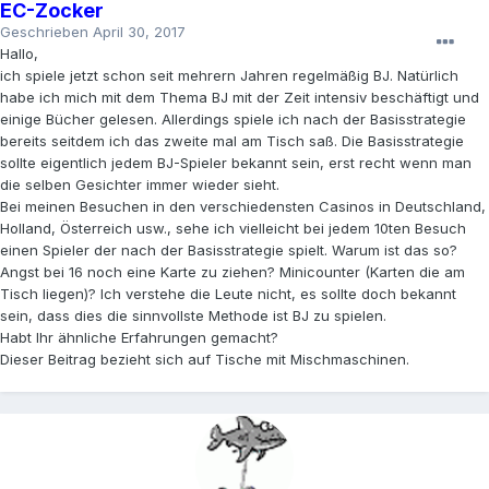
EC-Zocker
Geschrieben
April 30, 2017
Hallo,
ich spiele jetzt schon seit mehrern Jahren regelmäßig BJ. Natürlich
habe ich mich mit dem Thema BJ mit der Zeit intensiv beschäftigt und
einige Bücher gelesen. Allerdings spiele ich nach der Basisstrategie
bereits seitdem ich das zweite mal am Tisch saß. Die Basisstrategie
sollte eigentlich jedem BJ-Spieler bekannt sein, erst recht wenn man
die selben Gesichter immer wieder sieht.
Bei meinen Besuchen in den verschiedensten Casinos in Deutschland,
Holland, Österreich usw., sehe ich vielleicht bei jedem 10ten Besuch
einen Spieler der nach der Basisstrategie spielt. Warum ist das so?
Angst bei 16 noch eine Karte zu ziehen? Minicounter (Karten die am
Tisch liegen)? Ich verstehe die Leute nicht, es sollte doch bekannt
sein, dass dies die sinnvollste Methode ist BJ zu spielen.
Habt Ihr ähnliche Erfahrungen gemacht?
Dieser Beitrag bezieht sich auf Tische mit Mischmaschinen.