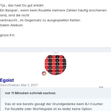
Tja , das hast Du gut erklärt.
Ein Beispiel , wenn beim Roulette mehrere Zahlen häufig erschienen
sind, sind die nicht
verbraucht , im Gegensatz zu ausgespielten Karten.
Salem Aleikum.
gruss K.h.
Egoist
Geschrieben
Mai 1, 2017
vor 11 Minuten schrieb sachse:
Das ist wie bereits gesagt der Grundgedanke beim BJ-Counter.
Für Roulette oder Würfelspiele ist es leider keine Option.