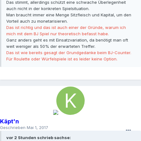
Das stimmt, allerdings schützt eine schwache Überlegenheit
auch nicht in der konkreten Spielsituation.
Man braucht immer eine Menge Sitzfleisch und Kapital, um den
Vorteil auch zu monetarisieren.
Das ist richtig und das ist auch einer der Gründe, warum ich
mich mit dem BJ Spiel nur theoretisch befasst habe.
Ganz anders geht es mit Einsatzvariation, da benötigt man oft
weit weniger als 50% der erwarteten Treffer.
Das ist wie bereits gesagt der Grundgedanke beim BJ-Counter.
Für Roulette oder Würfelspiele ist es leider keine Option.
Käpt'n
Geschrieben
Mai 1, 2017
vor 2 Stunden schrieb sachse: