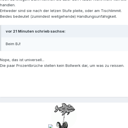
handlen.
Entweder sind sie nach der letzen Stufe pleite, oder am Tischlimmit.
Beides bedeutet (zumindest weitgehende) Handlungsunfähigkeit.
vor 21 Minuten schrieb sachse:
Beim BJ!
Nope, das ist universell...
Die paar Prozentbrüche stellen kein Bollwerk dar, um was zu reissen.