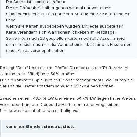
Die Sache ist ziemlich einfach:
Dieser Einfachheit halber gehen wir mal nur von einem
Singledeckspiel aus. Das hat einen Anfang mit 52 Karten und ein
Ende,
wenn alle Karten ausgegeben wurden. Mit jeder ausgeteilten
Karte verändern sich Wahrscheinlichkeiten im Reststapel.
So könnten nach 26 gespielten Karten noch alle Asse im Spiel
sein und sich dadurch die Wahrscheinlichkeit für das Erscheinen
eines Asses verdoppelt haben.
Da liegt "Dein" Hase also im Pfeffer. Du möchtest die Trefferanzahl
(zumindest im Mittel) über 50% erhöhen.
Für ein konkretes Spiel hilft es Dir aber fast gar nichts, weil durch die
Varianz die Treffer trotzdem schwer zurückbleiben können.
Zwischen einem 48,x % EW und einem 50,x% EW liegen keine Welten,
wenn über hunderte Coups die Hälfte der Treffer wegbleiben.
Und sowas kommt oft und nachhaltig vor.
vor einer Stunde schrieb sachse: