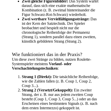
Zwei gleiche Figurenbilder:
Das System wartet
darauf, dass sich eine exakte mathematische
Kombination (z. B. zweimal hintereinander die
Figur Schwarz-Rot-Schwarz) wiederholt.
Zwei wertbare Vervielfältigungsstränge:
Das
ist der Kern der Satztechnik. Der Spieler
beobachtet und bespielt nicht nur die
chronologische Reihenfolge der Permanenz
(Strang 1), sondern parallel dazu einen zweiten,
künstlich gebildeten Strang (Strang 2).
Wie funktioniert das in der Praxis?
Um diese zwei Stränge zu bilden, nutzen Roulette-
Systemspieler meistens
Vorlauf- oder
Verschachtelungstechniken
:
Strang 1 (Direkt):
Die tatsächliche Reihenfolge,
wie die Zahlen fallen (z. B. Coup 1, Coup 2,
Coup 3...).
Strang 2 (Versetzt/Gekoppelt):
Ein zweiter
Strang, der z. B. nur aus jedem zweiten Coup
besteht (Coup 1, Coup 3, Coup 5...) oder an das
Erscheinen eines bestimmten Signals (z. B. nach
dem ersten Intermezzo) gekoppelt ist.