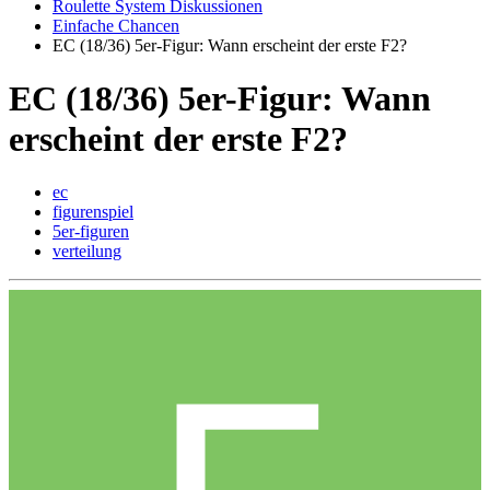
Roulette System Diskussionen
Einfache Chancen
EC (18/36) 5er-Figur: Wann erscheint der erste F2?
EC (18/36) 5er-Figur: Wann
erscheint der erste F2?
ec
figurenspiel
5er-figuren
verteilung