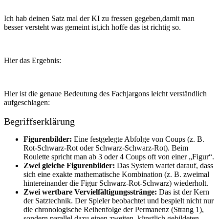
Ich hab deinen Satz mal der KI zu fressen gegeben,damit man
besser versteht was gemeint ist,ich hoffe das ist richtig so.
Hier das Ergebnis:
Hier ist die genaue Bedeutung des Fachjargons leicht verständlich
aufgeschlagen:
Begriffserklärung
Figurenbilder:
Eine festgelegte Abfolge von Coups (z. B.
Rot-Schwarz-Rot oder Schwarz-Schwarz-Rot). Beim
Roulette spricht man ab 3 oder 4 Coups oft von einer „Figur“.
Zwei gleiche Figurenbilder:
Das System wartet darauf, dass
sich eine exakte mathematische Kombination (z. B. zweimal
hintereinander die Figur Schwarz-Rot-Schwarz) wiederholt.
Zwei wertbare Vervielfältigungsstränge:
Das ist der Kern
der Satztechnik. Der Spieler beobachtet und bespielt nicht nur
die chronologische Reihenfolge der Permanenz (Strang 1),
sondern parallel dazu einen zweiten, künstlich gebildeten