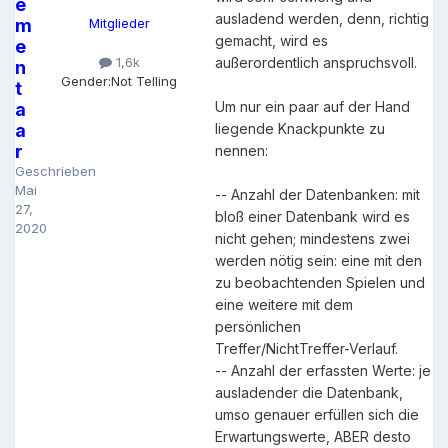
e
ausladend werden, denn, richtig
m
Mitglieder
gemacht, wird es
e
1,6k
außerordentlich anspruchsvoll.
n
Gender:
Not Telling
t
Um nur ein paar auf der Hand
a
a
liegende Knackpunkte zu
r
nennen:
Geschrieben
Mai
-- Anzahl der Datenbanken: mit
27,
bloß einer Datenbank wird es
2020
nicht gehen; mindestens zwei
werden nötig sein: eine mit den
zu beobachtenden Spielen und
eine weitere mit dem
persönlichen
Treffer/NichtTreffer-Verlauf.
-- Anzahl der erfassten Werte: je
ausladender die Datenbank,
umso genauer erfüllen sich die
Erwartungswerte, ABER desto