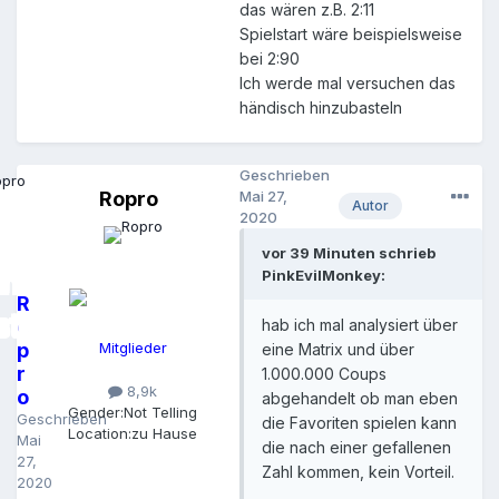
das wären z.B. 2:11
Spielstart wäre beispielsweise
bei 2:90
Ich werde mal versuchen das
händisch hinzubasteln
Geschrieben
Ropro
Mai 27,
Autor
2020
vor 39 Minuten schrieb
PinkEvilMonkey:
R
o
hab ich mal analysiert über
p
Mitglieder
eine Matrix und über
r
1.000.000 Coups
8,9k
o
abgehandelt ob man eben
Gender:
Not Telling
Geschrieben
die Favoriten spielen kann
Location:
zu Hause
Mai
die nach einer gefallenen
27,
Zahl kommen, kein Vorteil.
2020