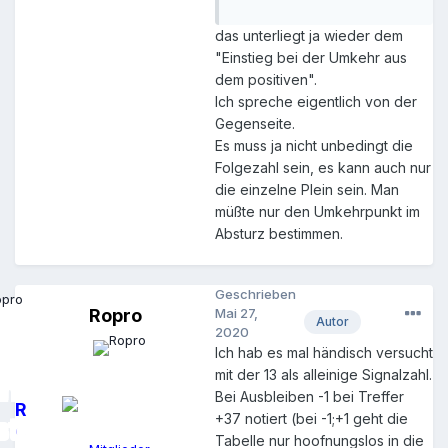
das unterliegt ja wieder dem
"Einstieg bei der Umkehr aus
dem positiven".
Ich spreche eigentlich von der
Gegenseite.
Es muss ja nicht unbedingt die
Folgezahl sein, es kann auch nur
die einzelne Plein sein. Man
müßte nur den Umkehrpunkt im
Absturz bestimmen.
Geschrieben
Ropro
Mai 27,
Autor
2020
Ich hab es mal händisch versucht
mit der 13 als alleinige Signalzahl.
Bei Ausbleiben -1 bei Treffer
R
+37 notiert (bei -1;+1 geht die
o
Tabelle nur hoofnungslos in die