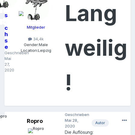
Lang
s
a
c
Mitglieder
h
weilig
34,4k
s
Gender:
Male
e
Location:
Leipzig
Geschrieben
Mai
27,
2020
!
Geschrieben
Ropro
Mai 28,
Autor
2020
Die Auflösung: