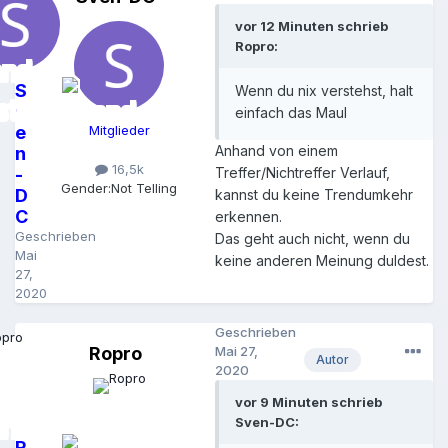
vor 12 Minuten schrieb
Ropro:
S
Wenn du nix verstehst, halt
v
einfach das Maul
e
Mitglieder
Anhand von einem
n
16,5k
-
Treffer/Nichtreffer Verlauf,
Gender:
Not Telling
D
kannst du keine Trendumkehr
C
erkennen.
Geschrieben
Das geht auch nicht, wenn du
Mai
keine anderen Meinung duldest.
27,
2020
Geschrieben
Ropro
Mai 27,
Autor
2020
vor 9 Minuten schrieb
Sven-DC:
R