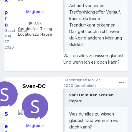
o
Anhand von einem
p
Mitglieder
Treffer/Nichtreffer Verlauf,
r
kannst du keine
8,9k
o
Trendumkehr erkennen.
Gender:
Not Telling
Geschrieben
Das geht auch nicht, wenn
Location:
zu Hause
Mai
du keine anderen Meinung
27,
duldest.
2020
Was du alles zu wissen glaubst.
Und wenn ich es doch kann?
Geschrieben
Mai 27,
Sven-DC
2020
(bearbeitet)
vor 11 Minuten schrieb
Ropro:
S
Was du alles zu wissen
v
glaubst. Und wenn ich es
e
Mitglieder
doch kann?