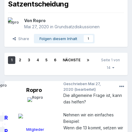
Satzentscheidung
Von
Ropro
Mai 27, 2020
in
Grundsatzdiskussionen
Share
Folgen diesem Inhalt
1
1
2
3
4
5
6
NÄCHSTE
Seite 1 von
14
Geschrieben
Mai 27,
Ropro
2020
(bearbeitet)
Die allgemeine Frage ist, kann
das helfen?
Nehmen wir ein einfaches
R
Beispiel:
o
Wenn die 13 kommt, setzen wir
p
Mitglieder