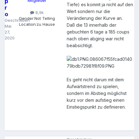
p
Mitglieder
Tiefe) es kommt ja nicht auf den
r
Wert sondern nur die
8,9k
o
Veränderung der Kurve an.
Gender:
Not Telling
Geschrieben
Location:
zu Hause
Daß die 13 innerhalb der
Mai
gebuchten 6 tage a 185 coups
27,
2020
nach oben abging war nicht
beabsichtigt.
Es geht nicht darum mit dem
Aufwärtstrend zu spielen,
sondern im Abstieg möglichst
kurz vor dem aufstieg einen
Einstiegspunkt zu definieren.