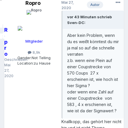
Ropro
Mai 27,
Autor
2020
vor 43 Minuten schrieb
Sven-DC:
R
o
Aber kein Problem, wenn
p
Mitglieder
du es weißt könntest du mir
r
ja mal so auf die schnelle
8,9k
o
verraten
Gender:
Not Telling
Geschrieben
z.b. wenn eine Plein auf
Location:
zu Hause
Mai
einer Coupstrecke von
27,
570 Coups 27 x
2020
erscheinen ist, wie hoch ist
hier Sigma ?
oder wenn eine Zahl auf
einer Coupstrecke von
583 , 4 x erschienen ist,
wie ist da der Sigmawert ?
Knallkopp, das gehört hier nicht
hin und ist nicht Thema.