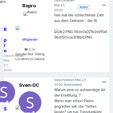
Geschrieben
Ropro
Mai 27,
Autor
2020
hier mal die schlechteste Zahl
aus dem Zeitraum - die 16
R
o
p
Mitglieder
r
8,9k
o
Gender:
Not Telling
Geschrieben
Location:
zu Hause
Mai
27,
2020
Geschrieben
Mai 27,
Sven-DC
2020
(bearbeitet)
Warum eine so aufwendige Art
der Ermittlung, ?
Wenn man schon Pleins
angreifen will, die "hinten
S
liegen" um bei Trendumkehr