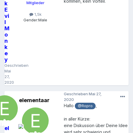
kommen, kein Vorteil.
k
Mitglieder
E
1,5k
vi
Gender:
Male
l
M
o
n
k
e
y
Geschrieben
Mai
27,
2020
Geschrieben
Mai 27,
elementaar
2020
Hallo
,
@Ropro
in aller Kürze:
eine Diskussion über Deine Idee
el
wird sehr schwierig und