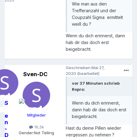
2020
Wie man aus den
Trefferanzahl und der
Coupzahl Sigma ermittelt
weiß du ?
Wenn du dich erinnerst, dann
hab dir das doch erst
beigebracht.
Geschrieben
Mai 27,
Sven-DC
2020
(bearbeitet)
vor 37 Minuten schrieb
Ropro:
S
Wenn du dich erinnerst,
v
dann hab dir das doch erst
e
Mitglieder
beigebracht.
n
16,5k
-
Hast du deine Pillen wieder
Gender:
Not Telling
D
vergessen zu nehmen ?