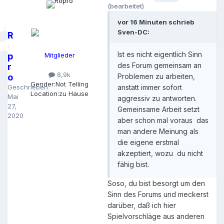
(bearbeitet)
vor 16 Minuten schrieb
Sven-DC:
R
o
Ist es nicht eigentlich Sinn
p
Mitglieder
des Forum gemeinsam an
r
8,9k
o
Problemen zu arbeiten,
Gender:
Not Telling
Geschrieben
anstatt immer sofort
Location:
zu Hause
Mai
aggressiv zu antworten.
27,
Gemeinsame Arbeit setzt
2020
aber schon mal voraus das
man andere Meinung als
die eigene erstmal
akzeptiert, wozu du nicht
fähig bist.
Soso, du bist besorgt um den
Sinn des Forums und meckerst
darüber, daß ich hier
Spielvorschläge aus anderen