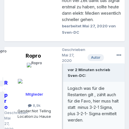
noch viel Zeit damit das Signal
erstmal zu haben, sollte heute
dann elektr. Medien wesentlich
schneller gehen.
bearbeitet
Mai 27, 2020
von
Sven-DC
Geschrieben
Ropro
Mai 27,
Autor
2020
vor 2 Minuten schrieb
Sven-DC:
R
o
Logisch was für die
p
Mitglieder
Restanten gilt , zählt auch
r
für die Favo, hier muss halt
8,9k
o
statt minus 3-2-1 Sigma,
Gender:
Not Telling
Geschrieben
plus 3-2-1- Sigma ermittelt
Location:
zu Hause
Mai
werden.
27,