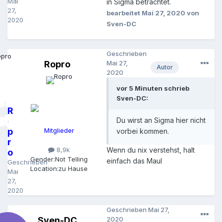
Mai
in Sigma betrachtet.
27,
bearbeitet
Mai 27, 2020
von
2020
Sven-DC
Geschrieben
Ropro
Mai 27,
Autor
2020
vor 5 Minuten schrieb
Sven-DC:
R
o
Du wirst an Sigma hier nicht
p
Mitglieder
vorbei kommen.
r
Wenn du nix verstehst, halt
8,9k
o
Gender:
Not Telling
einfach das Maul
Geschrieben
Location:
zu Hause
Mai
27,
2020
Geschrieben
Mai 27,
Sven-DC
2020