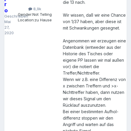
die 13 nach.
r
8,9k
o
Gender:
Not Telling
Wir wissen, daß wir eine Chance
Geschrieben
Location:
zu Hause
von 1/37 haben, aber diese ist
Mai
27,
mit Schwankungen gesegnet.
2020
Angenommen wir erzeugen eine
Datenbank (entweder aus der
Historie des Tisches oder
eigene PP lassen wir mal außen
vor) die notiert die
Treffer/Nichttreffer.
Wenn wir z.B. eine Differenz von
x zwischen Treffern und >x-
Nichttreffer haben, dann nutzen
wir dieses Signal um den
Rücklauf auszunutzen.
Bei einer bestimmten Aufhol-
differenz stoppen wir den
Angriff und warten auf das
nächste Signal.