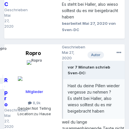
C
Es steht bei Haller, also wieso
Geschrieben
solltest du es mir beigebracht
Mai
haben
27,
bearbeitet
Mai 27, 2020
von
2020
Sven-DC
Geschrieben
Ropro
Mai 27,
Autor
2020
vor 7 Minuten schrieb
Sven-DC:
R
o
Hast du deine Pillen wieder
p
Mitglieder
vergesse zu nehmen ?
r
Es steht bei Haller, also
8,9k
o
wieso solltest du es mir
Gender:
Not Telling
Geschrieben
beigebracht haben
Location:
zu Hause
Mai
27,
weil du lange
2020
zusammenhängende Texte nicht