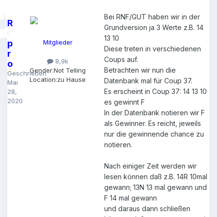
Bei RNF/GUT haben wir in der
R
Grundversion ja 3 Werte z.B. 14
o
13 10
p
Mitglieder
Diese treten in verschiedenen
r
Coups auf.
8,9k
o
Betrachten wir nun die
Gender:
Not Telling
Geschrieben
Location:
zu Hause
Datenbank mal für Coup 37.
Mai
Es erscheint in Coup 37: 14 13 10
28,
2020
es gewinnt F
In der Datenbank notieren wir F
als Gewinner. Es reicht, jeweils
nur die gewinnende chance zu
notieren.
Nach einiger Zeit werden wir
lesen können daß z.B. 14R 10mal
gewann; 13N 13 mal gewann und
F 14 mal gewann
und daraus dann schließen