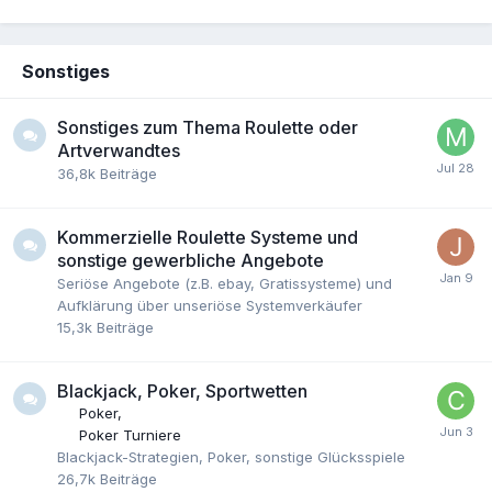
Sonstiges
Sonstiges zum Thema Roulette oder
Artverwandtes
36,8k
Beiträge
Kommerzielle Roulette Systeme und
sonstige gewerbliche Angebote
Seriöse Angebote (z.B. ebay, Gratissysteme) und
Aufklärung über unseriöse Systemverkäufer
15,3k
Beiträge
Blackjack, Poker, Sportwetten
Poker
Poker Turniere
Blackjack-Strategien, Poker, sonstige Glücksspiele
26,7k
Beiträge