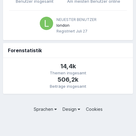
Benutzer insgesamt
Am meisten Benutzer online
NEUESTER BENUTZER
london
Registriert
Juli 27
Forenstatistik
14,4k
Themen insgesamt
506,2k
Beiträge insgesamt
Sprachen
Design
Cookies