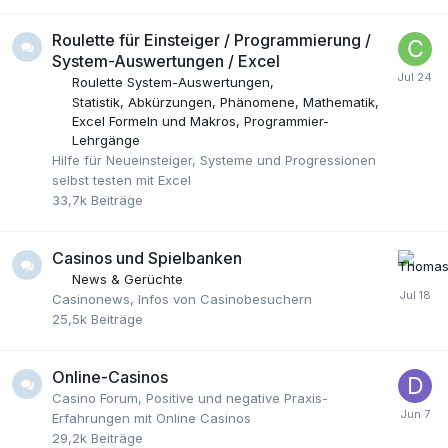
Roulette für Einsteiger / Programmierung /
System-Auswertungen / Excel
Roulette System-Auswertungen
Statistik, Abkürzungen, Phänomene, Mathematik
Excel Formeln und Makros, Programmier-
Lehrgänge
Hilfe für Neueinsteiger, Systeme und Progressionen
selbst testen mit Excel
33,7k
Beiträge
Casinos und Spielbanken
News & Gerüchte
Casinonews, Infos von Casinobesuchern
25,5k
Beiträge
Online-Casinos
Casino Forum, Positive und negative Praxis-
Erfahrungen mit Online Casinos
29,2k
Beiträge