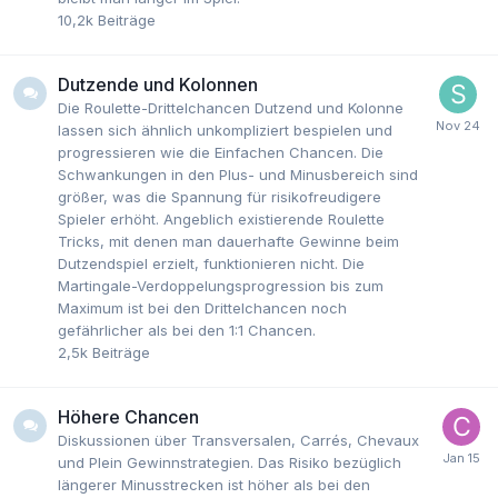
10,2k
Beiträge
Dutzende und Kolonnen
Die Roulette-Drittelchancen Dutzend und Kolonne
lassen sich ähnlich unkompliziert bespielen und
progressieren wie die Einfachen Chancen. Die
Schwankungen in den Plus- und Minusbereich sind
größer, was die Spannung für risikofreudigere
Spieler erhöht. Angeblich existierende Roulette
Tricks, mit denen man dauerhafte Gewinne beim
Dutzendspiel erzielt, funktionieren nicht. Die
Martingale-Verdoppelungsprogression bis zum
Maximum ist bei den Drittelchancen noch
gefährlicher als bei den 1:1 Chancen.
2,5k
Beiträge
Höhere Chancen
Diskussionen über Transversalen, Carrés, Chevaux
und Plein Gewinnstrategien. Das Risiko bezüglich
längerer Minusstrecken ist höher als bei den