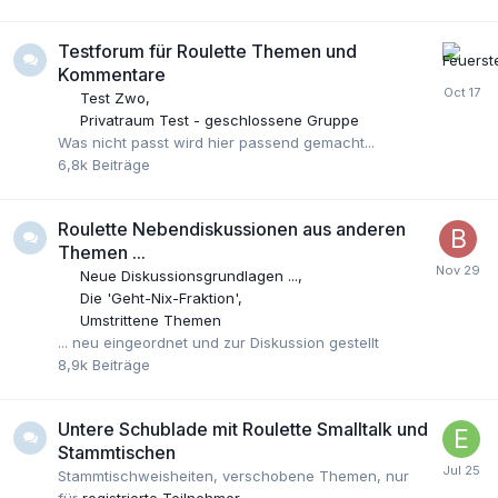
Testforum für Roulette Themen und
Kommentare
Test Zwo
Privatraum Test - geschlossene Gruppe
Was nicht passt wird hier passend gemacht...
6,8k
Beiträge
Roulette Nebendiskussionen aus anderen
Themen ...
Neue Diskussionsgrundlagen ...
Die 'Geht-Nix-Fraktion'
Umstrittene Themen
... neu eingeordnet und zur Diskussion gestellt
8,9k
Beiträge
Untere Schublade mit Roulette Smalltalk und
Stammtischen
Stammtischweisheiten, verschobene Themen, nur