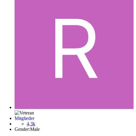
Mitglieder
4,3k
Gender:
Male