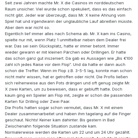
Seit zwei Jahren machte Mr. X die Casinos im norddeutschen
Raum unsicher. Viel wurde schon spekuliert, dass es das einfach
nicht gibt. Jeder war überzeugt, dass Mr. X keine Ahnung vom
Spiel hat und irgendwann der unglaubliche Lauf abreißen müsste.
Aber dem war nicht so.
Eigentlich lief immer alles nach Schema ab. Mr. X kam ins Casino,
spielte nur mit, wenn Platz 1 unmittelbar neben dem Dealer frei
war. Das sei sein Glücksplatz, hatte er immer betont. Immer
wieder gewann er mit kleinen Pärchen oder Drillingen. Er hatte
das schon ganz gut inszeniert. Da gab es Aussagen wie „Bis €100
zahl ich jedes Raise vor dem Flop“. Und da hatte er dann auch
schon die Treffer. Wenn im Flop z.B. 3-5-5 lag, konnte man schon
nicht mehr wissen, hat er getroffen oder nicht. Die Profis ließen
sich reihenweise aus den Pots drängen und oft genug zeigte Mr.
X zwei Karten, um zu beweisen, dass er geblufft hatte. Doch
kaum ging ein Spieler am Flop mit, zeigte er schon die passenden
Karten für Drilling oder Zwei Paar.
Die Profis hatten sogar schon vermutet, dass Mr. X mit einem
Dealer zusammenarbeitet und haben ihm tagelang auf die Finger
geschaut. Nichts! Keiner kam dahinter. Bis gestern in Bad
Zwischenahn folgende Situation zustande kam.
Normalerweise werden die Karten um 22 und um 24 Uhr gezählt.