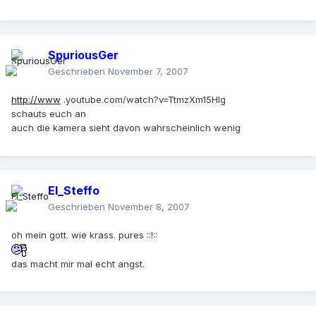
SpuriousGer
Geschrieben
November 7, 2007
http://www
.youtube.com/watch?v=TtmzXm15HIg
schauts euch an
auch die kamera sieht davon wahrscheinlich wenig
El_Steffo
Geschrieben
November 8, 2007
oh mein gott. wie krass. pures ::!::
das macht mir mal echt angst.