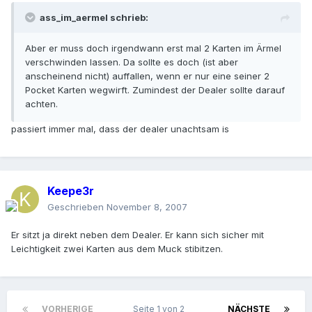
ass_im_aermel schrieb:
Aber er muss doch irgendwann erst mal 2 Karten im Ärmel
verschwinden lassen. Da sollte es doch (ist aber
anscheinend nicht) auffallen, wenn er nur eine seiner 2
Pocket Karten wegwirft. Zumindest der Dealer sollte darauf
achten.
passiert immer mal, dass der dealer unachtsam is
Keepe3r
Geschrieben
November 8, 2007
Er sitzt ja direkt neben dem Dealer. Er kann sich sicher mit
Leichtigkeit zwei Karten aus dem Muck stibitzen.
VORHERIGE
Seite 1 von 2
NÄCHSTE