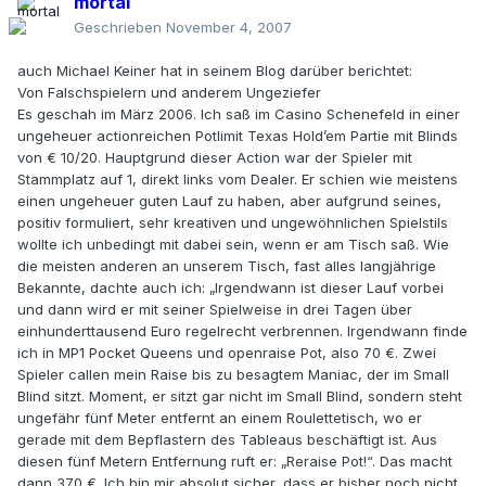
mortal
Geschrieben
November 4, 2007
auch Michael Keiner hat in seinem Blog darüber berichtet:
Von Falschspielern und anderem Ungeziefer
Es geschah im März 2006. Ich saß im Casino Schenefeld in einer
ungeheuer actionreichen Potlimit Texas Hold’em Partie mit Blinds
von € 10/20. Hauptgrund dieser Action war der Spieler mit
Stammplatz auf 1, direkt links vom Dealer. Er schien wie meistens
einen ungeheuer guten Lauf zu haben, aber aufgrund seines,
positiv formuliert, sehr kreativen und ungewöhnlichen Spielstils
wollte ich unbedingt mit dabei sein, wenn er am Tisch saß. Wie
die meisten anderen an unserem Tisch, fast alles langjährige
Bekannte, dachte auch ich: „Irgendwann ist dieser Lauf vorbei
und dann wird er mit seiner Spielweise in drei Tagen über
einhunderttausend Euro regelrecht verbrennen. Irgendwann finde
ich in MP1 Pocket Queens und openraise Pot, also 70 €. Zwei
Spieler callen mein Raise bis zu besagtem Maniac, der im Small
Blind sitzt. Moment, er sitzt gar nicht im Small Blind, sondern steht
ungefähr fünf Meter entfernt an einem Roulettetisch, wo er
gerade mit dem Bepflastern des Tableaus beschäftigt ist. Aus
diesen fünf Metern Entfernung ruft er: „Reraise Pot!“. Das macht
dann 370 €. Ich bin mir absolut sicher, dass er bisher noch nicht