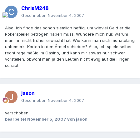
ChrisM248
Geschrieben
November 4, 2007
Also, ich finde das schon ziemlich heftig, um wieviel Geld er die
Pokerspieler betrogen haben muss. Wundere mich nur, warum
man ihn nicht früher erwischt hat. Wie kann man sich monatelang
unbemerkt Karten in den Ärmel schieben? Also, ich spiele selber
recht regelmäßig im Casino, und kann mir sowas nur schwer
vorstellen, obwohl man ja den Leuten nicht ewig auf die Finger
schaut.
jason
Geschrieben
November 4, 2007
verschoben
bearbeitet
November 5, 2007
von jason