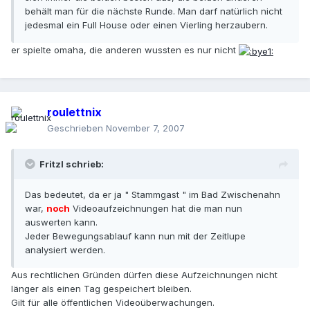
behält man für die nächste Runde. Man darf natürlich nicht
jedesmal ein Full House oder einen Vierling herzaubern.
er spielte omaha, die anderen wussten es nur nicht
roulettnix
Geschrieben
November 7, 2007
Fritzl schrieb:
Das bedeutet, da er ja " Stammgast " im Bad Zwischenahn
war,
noch
Videoaufzeichnungen hat die man nun
auswerten kann.
Jeder Bewegungsablauf kann nun mit der Zeitlupe
analysiert werden.
Aus rechtlichen Gründen dürfen diese Aufzeichnungen nicht
länger als einen Tag gespeichert bleiben.
Gilt für alle öffentlichen Videoüberwachungen.