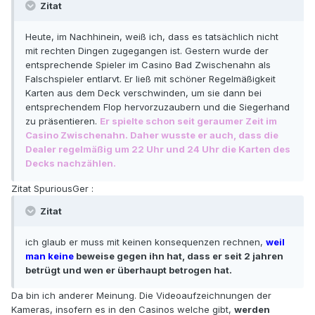
Zitat
Heute, im Nachhinein, weiß ich, dass es tatsächlich nicht
mit rechten Dingen zugegangen ist. Gestern wurde der
entsprechende Spieler im Casino Bad Zwischenahn als
Falschspieler entlarvt. Er ließ mit schöner Regelmäßigkeit
Karten aus dem Deck verschwinden, um sie dann bei
entsprechendem Flop hervorzuzaubern und die Siegerhand
zu präsentieren.
Er spielte schon seit geraumer Zeit im
Casino Zwischenahn. Daher wusste er auch, dass die
Dealer regelmäßig um 22 Uhr und 24 Uhr die Karten des
Decks nachzählen.
Zitat SpuriousGer :
Zitat
ich glaub er muss mit keinen konsequenzen rechnen,
weil
man
keine
beweise gegen ihn hat, dass er seit 2 jahren
betrügt und wen er überhaupt betrogen hat.
Da bin ich anderer Meinung. Die Videoaufzeichnungen der
Kameras, insofern es in den Casinos welche gibt,
werden