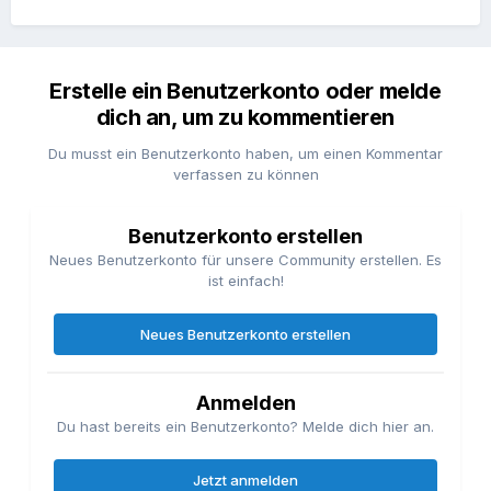
Erstelle ein Benutzerkonto oder melde
dich an, um zu kommentieren
Du musst ein Benutzerkonto haben, um einen Kommentar
verfassen zu können
Benutzerkonto erstellen
Neues Benutzerkonto für unsere Community erstellen. Es
ist einfach!
Neues Benutzerkonto erstellen
Anmelden
Du hast bereits ein Benutzerkonto? Melde dich hier an.
Jetzt anmelden