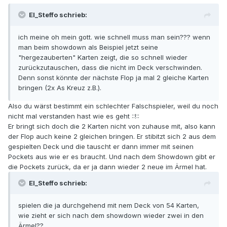
El_Steffo schrieb:
ich meine oh mein gott. wie schnell muss man sein??? wenn
man beim showdown als Beispiel jetzt seine
"hergezauberten" Karten zeigt, die so schnell wieder
zurückzutauschen, dass die nicht im Deck verschwinden.
Denn sonst könnte der nächste Flop ja mal 2 gleiche Karten
bringen (2x As Kreuz z.B.).
Also du wärst bestimmt ein schlechter Falschspieler, weil du noch
nicht mal verstanden hast wie es geht ::!::
Er bringt sich doch die 2 Karten nicht von zuhause mit, also kann
der Flop auch keine 2 gleichen bringen. Er stibitzt sich 2 aus dem
gespielten Deck und die tauscht er dann immer mit seinen
Pockets aus wie er es braucht. Und nach dem Showdown gibt er
die Pockets zurück, da er ja dann wieder 2 neue im Ärmel hat.
El_Steffo schrieb:
spielen die ja durchgehend mit nem Deck von 54 Karten,
wie zieht er sich nach dem showdown wieder zwei in den
Ärmel??