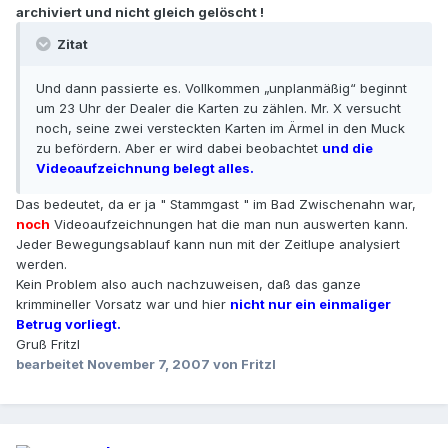
archiviert und nicht gleich gelöscht !
Zitat
Und dann passierte es. Vollkommen „unplanmäßig“ beginnt
um 23 Uhr der Dealer die Karten zu zählen. Mr. X versucht
noch, seine zwei versteckten Karten im Ärmel in den Muck
zu befördern. Aber er wird dabei beobachtet
und die
Videoaufzeichnung belegt alles.
Das bedeutet, da er ja " Stammgast " im Bad Zwischenahn war,
noch
Videoaufzeichnungen hat die man nun auswerten kann.
Jeder Bewegungsablauf kann nun mit der Zeitlupe analysiert
werden.
Kein Problem also auch nachzuweisen, daß das ganze
krimmineller Vorsatz war und hier
nicht nur ein einmaliger
Betrug vorliegt.
Gruß Fritzl
bearbeitet
November 7, 2007
von Fritzl