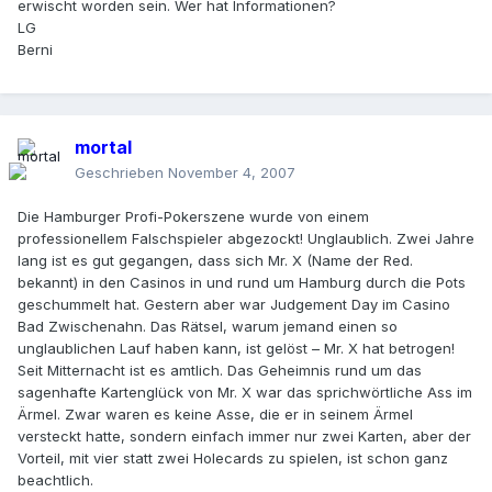
erwischt worden sein. Wer hat Informationen?
LG
Berni
mortal
Geschrieben
November 4, 2007
Die Hamburger Profi-Pokerszene wurde von einem
professionellem Falschspieler abgezockt! Unglaublich. Zwei Jahre
lang ist es gut gegangen, dass sich Mr. X (Name der Red.
bekannt) in den Casinos in und rund um Hamburg durch die Pots
geschummelt hat. Gestern aber war Judgement Day im Casino
Bad Zwischenahn. Das Rätsel, warum jemand einen so
unglaublichen Lauf haben kann, ist gelöst – Mr. X hat betrogen!
Seit Mitternacht ist es amtlich. Das Geheimnis rund um das
sagenhafte Kartenglück von Mr. X war das sprichwörtliche Ass im
Ärmel. Zwar waren es keine Asse, die er in seinem Ärmel
versteckt hatte, sondern einfach immer nur zwei Karten, aber der
Vorteil, mit vier statt zwei Holecards zu spielen, ist schon ganz
beachtlich.