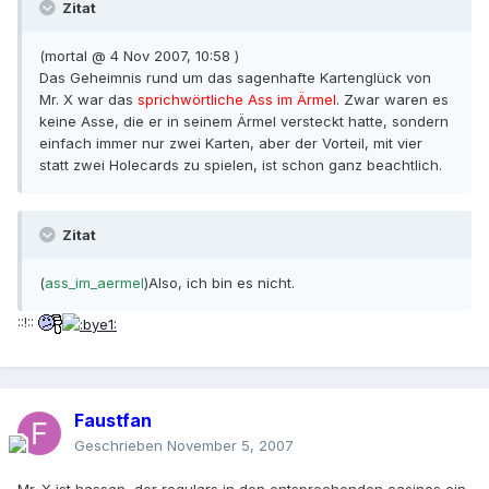
Zitat
(mortal @ 4 Nov 2007, 10:58 )
Das Geheimnis rund um das sagenhafte Kartenglück von
Mr. X war das
sprichwörtliche Ass im Ärmel
. Zwar waren es
keine Asse, die er in seinem Ärmel versteckt hatte, sondern
einfach immer nur zwei Karten, aber der Vorteil, mit vier
statt zwei Holecards zu spielen, ist schon ganz beachtlich.
Zitat
(
ass_im_aermel
)Also, ich bin es nicht.
::!::
Faustfan
Geschrieben
November 5, 2007