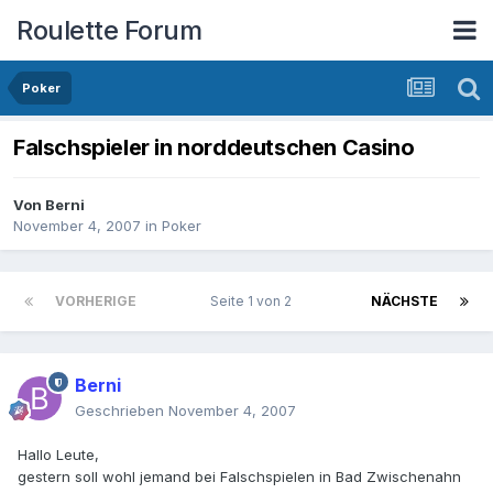
Roulette Forum
Poker
Falschspieler in norddeutschen Casino
Von
Berni
November 4, 2007
in
Poker
VORHERIGE
Seite 1 von 2
NÄCHSTE
Berni
Geschrieben
November 4, 2007
Hallo Leute,
gestern soll wohl jemand bei Falschspielen in Bad Zwischenahn