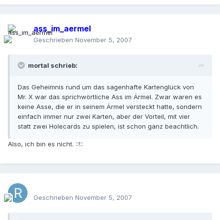
ass_im_aermel
Geschrieben
November 5, 2007
mortal schrieb:
Das Geheimnis rund um das sagenhafte Kartenglück von
Mr. X war das sprichwörtliche Ass im Ärmel. Zwar waren es
keine Asse, die er in seinem Ärmel versteckt hatte, sondern
einfach immer nur zwei Karten, aber der Vorteil, mit vier
statt zwei Holecards zu spielen, ist schon ganz beachtlich.
Also, ich bin es nicht. ::!::
Geschrieben
November 5, 2007