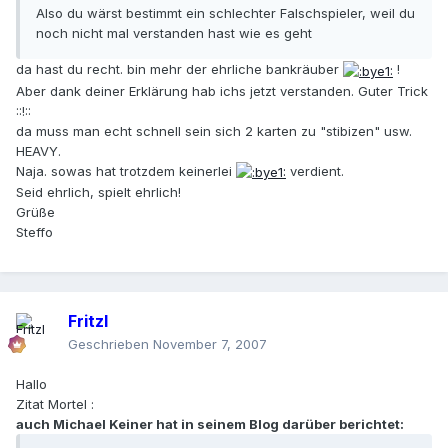
Also du wärst bestimmt ein schlechter Falschspieler, weil du
noch nicht mal verstanden hast wie es geht
da hast du recht. bin mehr der ehrliche bankräuber
!
Aber dank deiner Erklärung hab ichs jetzt verstanden. Guter Trick
::!::
da muss man echt schnell sein sich 2 karten zu "stibizen" usw.
HEAVY.
Naja. sowas hat trotzdem keinerlei
verdient.
Seid ehrlich, spielt ehrlich!
Grüße
Steffo
Fritzl
Geschrieben
November 7, 2007
Hallo
Zitat Mortel :
auch Michael Keiner hat in seinem Blog darüber berichtet: