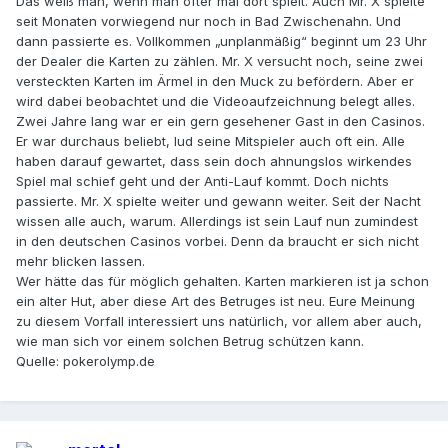
Das weiß man, wenn man öfter mal dort spielt. Auch Mr. X spielte
seit Monaten vorwiegend nur noch in Bad Zwischenahn. Und
dann passierte es. Vollkommen „unplanmäßig“ beginnt um 23 Uhr
der Dealer die Karten zu zählen. Mr. X versucht noch, seine zwei
versteckten Karten im Ärmel in den Muck zu befördern. Aber er
wird dabei beobachtet und die Videoaufzeichnung belegt alles.
Zwei Jahre lang war er ein gern gesehener Gast in den Casinos.
Er war durchaus beliebt, lud seine Mitspieler auch oft ein. Alle
haben darauf gewartet, dass sein doch ahnungslos wirkendes
Spiel mal schief geht und der Anti-Lauf kommt. Doch nichts
passierte. Mr. X spielte weiter und gewann weiter. Seit der Nacht
wissen alle auch, warum. Allerdings ist sein Lauf nun zumindest
in den deutschen Casinos vorbei. Denn da braucht er sich nicht
mehr blicken lassen.
Wer hätte das für möglich gehalten. Karten markieren ist ja schon
ein alter Hut, aber diese Art des Betruges ist neu. Eure Meinung
zu diesem Vorfall interessiert uns natürlich, vor allem aber auch,
wie man sich vor einem solchen Betrug schützen kann.
Quelle: pokerolymp.de