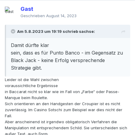
gut tun. Natürlich reicht das allein nicht. Seit über
Gast
35 Jahren
Geschrieben
August 14, 2023
rauche ich nicht mehr, trinke kaum noch
Alkohol(weil er mir nicht mehr so viel Freude
macht wie früher)
Am 5.8.2023 um 19:19 schrieb
sachse
:
und ich bewege mich, indem ich längere Strecken
Damit dürfte klar
gehe. Heute z.B. 3:10 Stunden = 20.700 Schritte.
sein, dass es für Punto Banco - im Gegensatz zu
In rund 400 Tagen werde ich 80 und ich fühle
Black Jack - keine Erfolg versprechende
mich ganz gut.
Strategie gibt.
Meine Empfehlung:
Traue keiner Diät. Es ist in 99% nur eine Masche,
Leider ist die Wahl zwischen
um dein Geld zu bekommen.
voraussichtliche Ergebnisse
in Baccarat nicht so klar wie im Fall von „Farbe“ oder Passe-
Manque beim Roulette.
Sich orientieren an den Handgesten der Croupier ist es nicht
zuverlässig. Im Casino Sotschi zum Beispiel war dies nicht der
Fall.
Aber anscheinend ist irgendwo obligatorisch Verfahren die
Manipulation mit entsprechendem Schild. Sie unterscheiden sich
außer Text, auch Form.