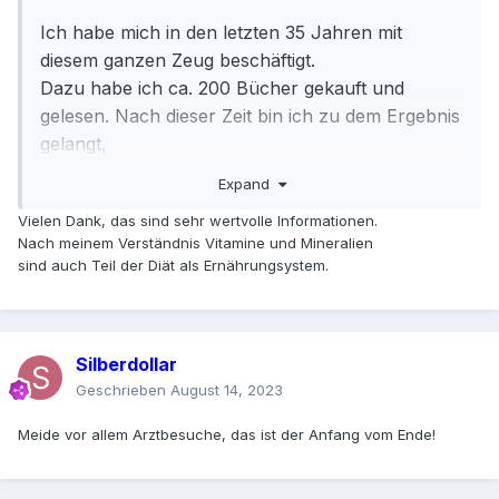
Ich habe mich in den letzten 35 Jahren mit
diesem ganzen Zeug beschäftigt.
Dazu habe ich ca. 200 Bücher gekauft und
gelesen. Nach dieser Zeit bin ich zu dem Ergebnis
gelangt,
dass das Meiste großer Quatsch ist und lediglich
Expand
zum Kauf eines bestimmten Produktes verführen
Vielen Dank, das sind sehr wertvolle Informationen.
soll.
Nach meinem Verständnis Vitamine und Mineralien
Außerdem war ich zu 3 oder 4 Veranstaltungen,
sind auch Teil der Diät als Ernährungsystem.
bei denen Leute ihre Dogmen verbreiten wollten.
Inzwischen glaube ich, dass ich für mich einen
gesunden Weg gefunden habe. Pro Tag werfe ich
Silberdollar
eine
Geschrieben
August 14, 2023
ganze Menge Vitamine und Mineralien ein. Über
alle dieser Mittel habe ich mich umfassend
Meide vor allem Arztbesuche, das ist der Anfang vom Ende!
informiert
und bemerke seit über 30 Jahren, dass sie mir