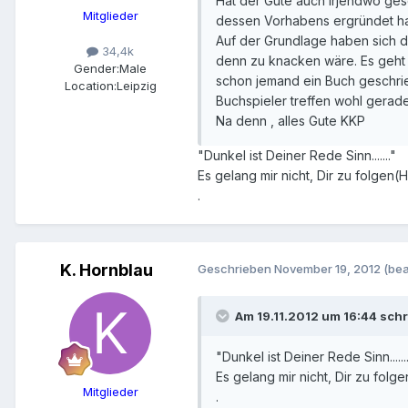
Hat der Gute auch irjendwo ges
Mitglieder
dessen Vorhabens ergründet ha
Auf der Grundlage haben sich di
34,4k
denn zu knacken wäre. Es geht 
Gender:
Male
schon jemand ein Buch geschrieb
Location:
Leipzig
Buchspieler treffen wohl gerad
Na denn , alles Gute KKP
"Dunkel ist Deiner Rede Sinn......."
Es gelang mir nicht, Dir zu folgen
.
K. Hornblau
Geschrieben
November 19, 2012
(bea
Am 19.11.2012 um 16:44 schr
"Dunkel ist Deiner Rede Sinn......
Es gelang mir nicht, Dir zu fol
Mitglieder
.