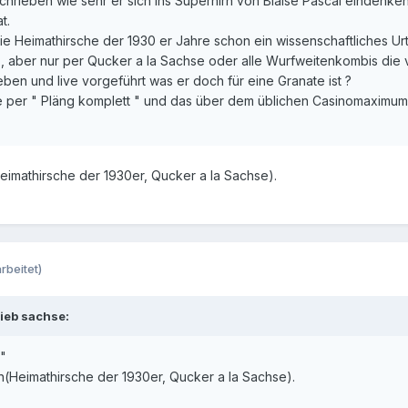
chrieben wie sehr er sich ins Superhirn von Blaise Pascal eindenke
t.
e Heimathirsche der 1930 er Jahre schon ein wissenschaftliches Urte
, aber nur per Qucker a la Sachse oder alle Wurfweitenkombis die 
en und live vorgeführt was er doch für eine Granate ist ?
e per " Pläng komplett " und das über dem üblichen Casinomaximum
(Heimathirsche der 1930er, Qucker a la Sachse).
rbeitet)
ieb sachse:
."
gen(Heimathirsche der 1930er, Qucker a la Sachse).