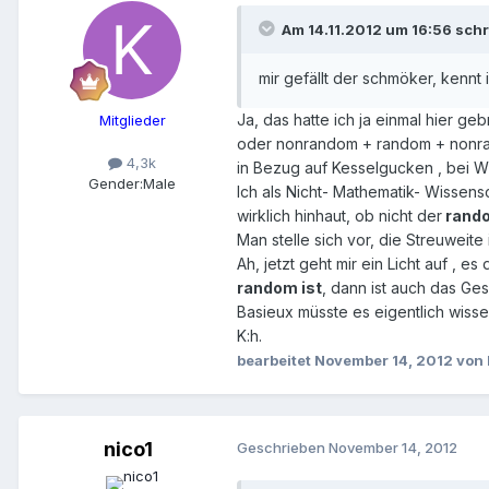
Am 14.11.2012 um 16:56 schr
mir gefällt der schmöker, kennt i
Ja, das hatte ich ja einmal hier 
Mitglieder
oder nonrandom + random + non
4,3k
in Bezug auf Kesselgucken , bei W
Gender:
Male
Ich als Nicht- Mathematik- Wissensc
wirklich hinhaut, ob nicht der
rand
Man stelle sich vor, die Streuweite i
Ah, jetzt geht mir ein Licht auf , es
random ist
, dann ist auch das Ge
Basieux müsste es eigentlich wisse
K:h.
bearbeitet
November 14, 2012
von 
nico1
Geschrieben
November 14, 2012