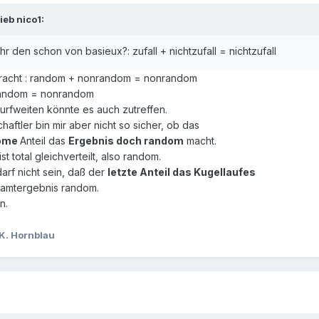
ieb nico1:
hr den schon von basieux?: zufall + nichtzufall = nichtzufall
gebracht : random + nonrandom = nonrandom
random = nonrandom
urfweiten könnte es auch zutreffen.
haftler bin mir aber nicht so sicher, ob das
ome
Anteil das
Ergebnis doch random
macht.
st total gleichverteilt, also random.
 darf nicht sein, daß der
letzte Anteil das Kugellaufes
samtergebnis random.
n.
K. Hornblau