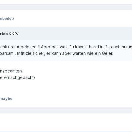
rbeitet)
rieb KKP:
achliteratur gelesen ? Aber das was Du kannst hast Du Dir auch nur i
arsam , trifft zielsicher, er kann aber warten wie ein Geier.
anzbeamten.
riere nachgedacht?
 maybe