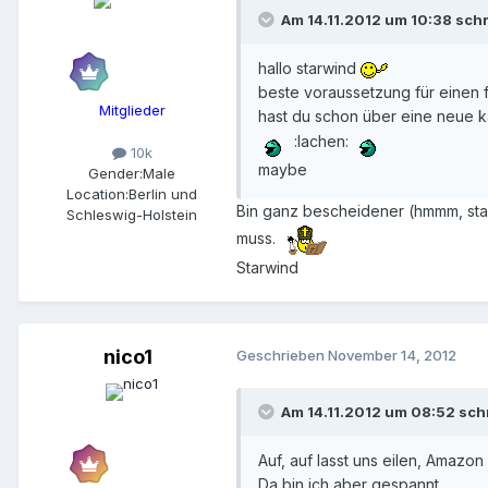
Am 14.11.2012 um 10:38 sch
hallo starwind
beste voraussetzung für einen 
Mitglieder
hast du schon über eine neue 
:lachen:
10k
maybe
Gender:
Male
Location:
Berlin und
Bin ganz bescheidener (hmmm, star
Schleswig-Holstein
muss.
Starwind
nico1
Geschrieben
November 14, 2012
Am 14.11.2012 um 08:52 schr
Auf, auf lasst uns eilen, Amazon 
Da bin ich aber gespannt.