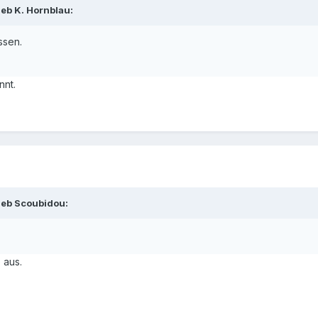
ieb K. Hornblau:
ssen.
nnt.
ieb Scoubidou:
 aus.