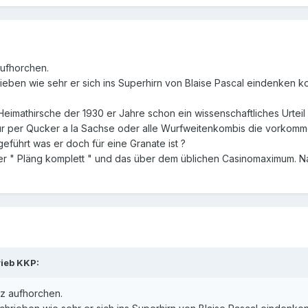
aufhorchen.
ieben wie sehr er sich ins Superhirn von Blaise Pascal eindenken k
eimathirsche der 1930 er Jahre schon ein wissenschaftliches Urteil
ur per Qucker a la Sachse oder alle Wurfweitenkombis die vorkomme
eführt was er doch für eine Granate ist ?
er " Pläng komplett " und das über dem üblichen Casinomaximum. Na
rieb KKP:
rz aufhorchen.