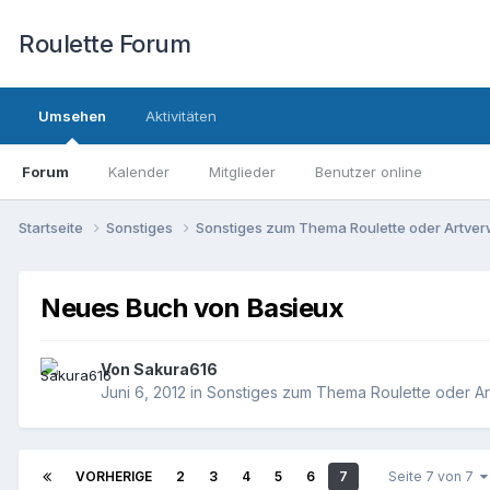
Roulette Forum
Umsehen
Aktivitäten
Forum
Kalender
Mitglieder
Benutzer online
Startseite
Sonstiges
Sonstiges zum Thema Roulette oder Artve
Neues Buch von Basieux
Von
Sakura616
Juni 6, 2012
in
Sonstiges zum Thema Roulette oder A
VORHERIGE
2
3
4
5
6
7
Seite 7 von 7