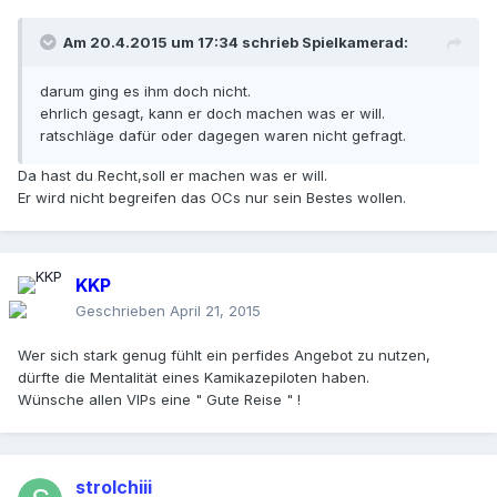
Am 20.4.2015 um 17:34 schrieb Spielkamerad:
darum ging es ihm doch nicht.
ehrlich gesagt, kann er doch machen was er will.
ratschläge dafür oder dagegen waren nicht gefragt.
Da hast du Recht,soll er machen was er will.
Er wird nicht begreifen das OCs nur sein Bestes wollen.
KKP
Geschrieben
April 21, 2015
Wer sich stark genug fühlt ein perfides Angebot zu nutzen,
dürfte die Mentalität eines Kamikazepiloten haben.
Wünsche allen VIPs eine " Gute Reise " !
strolchiii