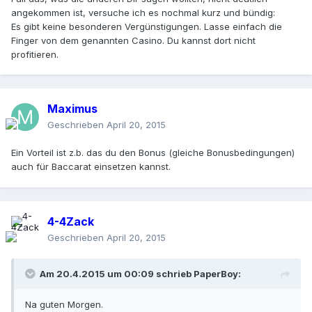
angekommen ist, versuche ich es nochmal kurz und bündig:
Es gibt keine besonderen Vergünstigungen. Lasse einfach die
Finger von dem genannten Casino. Du kannst dort nicht
profitieren.
Maximus
Geschrieben
April 20, 2015
Ein Vorteil ist z.b. das du den Bonus (gleiche Bonusbedingungen)
auch für Baccarat einsetzen kannst.
4-4Zack
Geschrieben
April 20, 2015
Am 20.4.2015 um 00:09 schrieb PaperBoy:
Na guten Morgen.