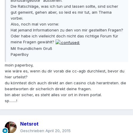
Bonusangebote" aussehen.
Die Ratschläge, was ich tun und lassen sollte, sind sicher
gut gemeint, gehen aber, so leid es mir tut, am Thema
vorbei.
Also, noch mal von vorne:
Hat jemand Informationen zu den von mir gestellten Fragen?
Oder habe ich vielleicht doch nicht das richtige Forum für
meine Fragen gewählt?
Mit freundlichem Gruß
PaperBoy
moin paperboy,
wie wäre es, wenn du dir vorab die cc-agb durchliest, bevor du
hier urteilst?
du könntest dich auch direkt an den casino club herantreten. die
beantworten dir sicherlich direkt deine fragen.
bin aber sicher, es steht alles vor ort in ihrem portal.
sp........!
Netsrot
Geschrieben
April 20, 2015