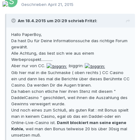
Geschrieben
April 21, 2015
Am 18.4.2015 um 20:29 schrieb Fritzl:
Hallo PaperBoy,
Da hast Du für Deine Informationssuche das richtige Forum
gewählt.
Alle Achtung, das liest sich wie aus einem
Werbeprospekt............
Aber nur von CC.
:biggrin:
Gib hier mal in die Suchmaske ( oben rechts ) CC Casino
ein und dann lies mal die Berichte über dieses Berühmte CC
Casino. Da werden Dir die Augen tränen.
Da haben schon etliche hier ihren Stenz mit diesem "
DaddelCasino " geschildert, weil ihnen die Auszahlung des
Gewinns verweigert wurde.
Und noch eines zum Schluß, als guten Rat : mit Bonus spielt
man in keinem Casino, egal ob das ein Daddel-oder ein
Online-Live-Casino ist.
Damit blockiert man seine eigene
Kohle
, weil man den Bonus teilweise 20 bis über 30sig mal
umsetzen muß.