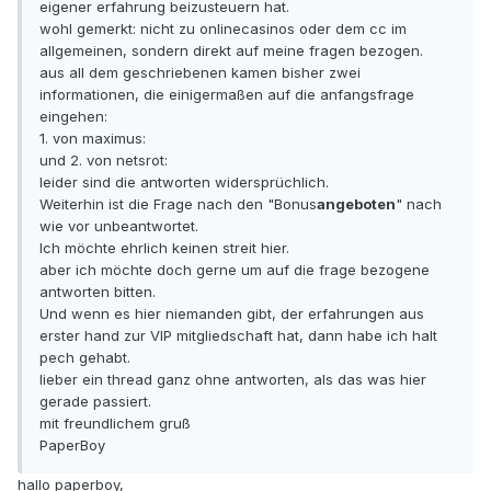
eigener erfahrung beizusteuern hat.
wohl gemerkt: nicht zu onlinecasinos oder dem cc im
allgemeinen, sondern direkt auf meine fragen bezogen.
aus all dem geschriebenen kamen bisher zwei
informationen, die einigermaßen auf die anfangsfrage
eingehen:
1. von maximus:
und 2. von netsrot:
leider sind die antworten widersprüchlich.
Weiterhin ist die Frage nach den "Bonus
angeboten
" nach
wie vor unbeantwortet.
Ich möchte ehrlich keinen streit hier.
aber ich möchte doch gerne um auf die frage bezogene
antworten bitten.
Und wenn es hier niemanden gibt, der erfahrungen aus
erster hand zur VIP mitgliedschaft hat, dann habe ich halt
pech gehabt.
lieber ein thread ganz ohne antworten, als das was hier
gerade passiert.
mit freundlichem gruß
PaperBoy
hallo paperboy,