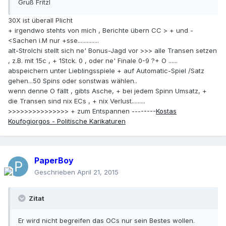
Gruß Fritzl
30X ist überall Plicht
+ irgendwo stehts von mich , Berichte übern CC > + und -
<Sachen i.M nur +sse..............
alt-Strolchi stellt sich ne' Bonus-Jagd vor >>> alle Transen setzen
, z.B. mit 15c , + 1Stck. 0 , oder ne' Finale 0-9 ?+ O ......
abspeichern unter Lieblingsspiele + auf Automatic-Spiel /Satz
gehen...50 Spins oder sonstwas wählen..
wenn denne O fällt , gibts Asche, + bei jedem Spinn Umsatz, +
die Transen sind nix ECs , + nix Verlust.........
>>>>>>>>>>>>>>> + zum Entspannen --------
Kostas
Koufogiorgos - Politische Karikaturen
PaperBoy
Geschrieben
April 21, 2015
Zitat
Er wird nicht begreifen das OCs nur sein Bestes wollen.