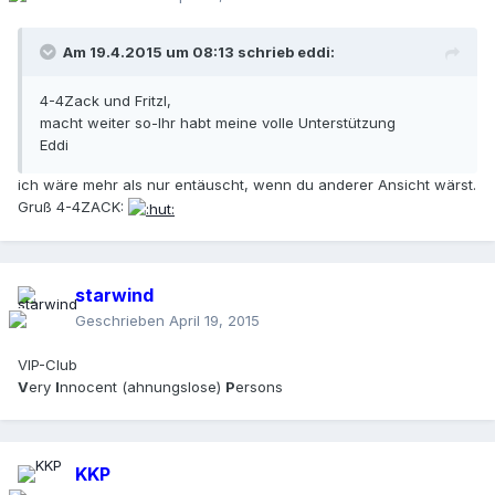
Am 19.4.2015 um 08:13 schrieb eddi:
4-4Zack und Fritzl,
macht weiter so-Ihr habt meine volle Unterstützung
Eddi
ich wäre mehr als nur entäuscht, wenn du anderer Ansicht wärst.
Gruß 4-4ZACK:
starwind
Geschrieben
April 19, 2015
VIP-Club
V
ery
I
nnocent (ahnungslose)
P
ersons
KKP