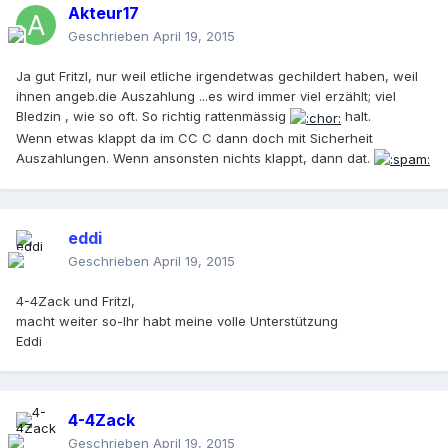
Akteur17
Geschrieben
April 19, 2015
Ja gut Fritzl, nur weil etliche irgendetwas gechildert haben, weil
ihnen angeb.die Auszahlung ...es wird immer viel erzählt; viel
Bledzin , wie so oft. So richtig rattenmässig
halt.
Wenn etwas klappt da im CC C dann doch mit Sicherheit
Auszahlungen. Wenn ansonsten nichts klappt, dann dat.
eddi
Geschrieben
April 19, 2015
4-4Zack und Fritzl,
macht weiter so-Ihr habt meine volle Unterstützung
Eddi
4-4Zack
Geschrieben
April 19, 2015