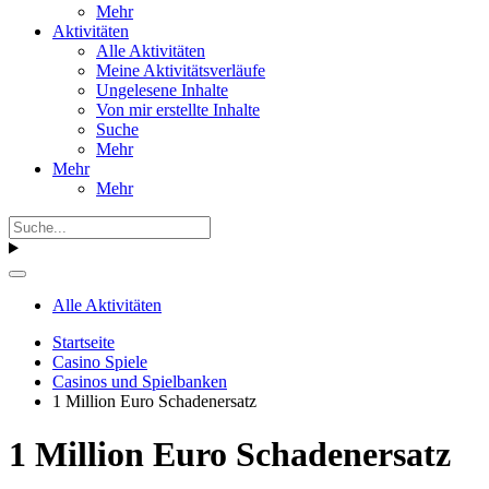
Mehr
Aktivitäten
Alle Aktivitäten
Meine Aktivitätsverläufe
Ungelesene Inhalte
Von mir erstellte Inhalte
Suche
Mehr
Mehr
Mehr
Alle Aktivitäten
Startseite
Casino Spiele
Casinos und Spielbanken
1 Million Euro Schadenersatz
1 Million Euro Schadenersatz