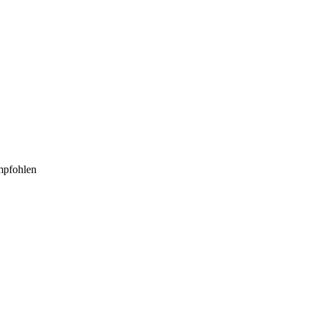
mpfohlen