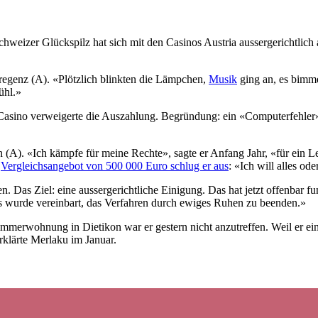
weizer Glückspilz hat sich mit den Casinos Austria aussergerichtlich 
egenz (A). «Plötzlich blinkten die Lämpchen,
Musik
ging an, es bimm
ühl.»
s Casino verweigerte die Auszahlung. Begründung: ein «Computerfehler
 (A). «Ich kämpfe für meine Rechte», sagte er Anfang Jahr, «für ein L
n
Vergleichsangebot von 500 000 Euro schlug er aus
: «Ich will alles ode
. Das Ziel: eine aussergerichtliche Einigung. Das hat jetzt offenbar fun
 wurde vereinbart, das Verfahren durch ewiges Ruhen zu beenden.»
zimmerwohnung in Dietikon war er gestern nicht anzutreffen. Weil er ei
klärte Merlaku im Januar.