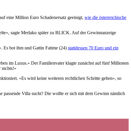
auf eine Million Euro Schadenersatz geeinigt,
wie die österreichische
elte», sagte Merlaku später zu BLICK. Auf der Gewinnanzeige
». Es bot ihm und Gattin Fatime (24)
stattdessen 70 Euro und ein
eben im Luxus.» Der Familienvater klagte zunächst auf fünf Millionen
r nichts!»
ktioniert. «Es wird keine weiteren rechtlichen Schritte geben», so
ne passende ­Villa sucht? Die wollte er sich mit dem Gewinn nämlich