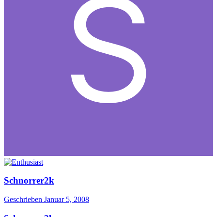
Schnorrer2k
Geschrieben
Januar 5, 2008