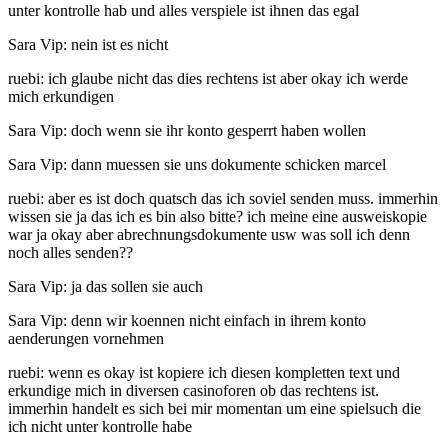
unter kontrolle hab und alles verspiele ist ihnen das egal
Sara Vip: nein ist es nicht
ruebi: ich glaube nicht das dies rechtens ist aber okay ich werde
mich erkundigen
Sara Vip: doch wenn sie ihr konto gesperrt haben wollen
Sara Vip: dann muessen sie uns dokumente schicken marcel
ruebi: aber es ist doch quatsch das ich soviel senden muss. immerhin
wissen sie ja das ich es bin also bitte? ich meine eine ausweiskopie
war ja okay aber abrechnungsdokumente usw was soll ich denn
noch alles senden??
Sara Vip: ja das sollen sie auch
Sara Vip: denn wir koennen nicht einfach in ihrem konto
aenderungen vornehmen
ruebi: wenn es okay ist kopiere ich diesen kompletten text und
erkundige mich in diversen casinoforen ob das rechtens ist.
immerhin handelt es sich bei mir momentan um eine spielsuch die
ich nicht unter kontrolle habe