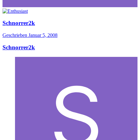
Schnorrer2k
Geschrieben
Januar 5, 2008
Schnorrer2k