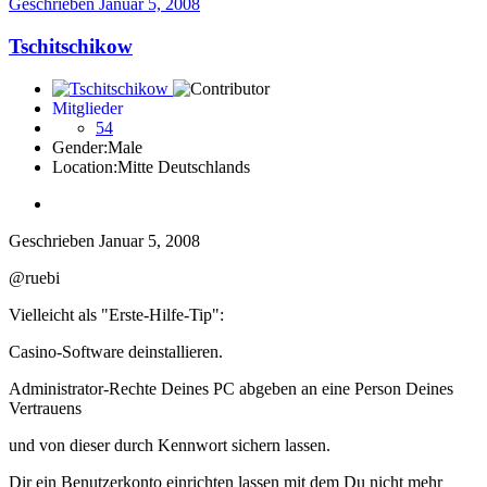
Geschrieben
Januar 5, 2008
Tschitschikow
Mitglieder
54
Gender:
Male
Location:
Mitte Deutschlands
Geschrieben
Januar 5, 2008
@ruebi
Vielleicht als "Erste-Hilfe-Tip":
Casino-Software deinstallieren.
Administrator-Rechte Deines PC abgeben an eine Person Deines
Vertrauens
und von dieser durch Kennwort sichern lassen.
Dir ein Benutzerkonto einrichten lassen mit dem Du nicht mehr