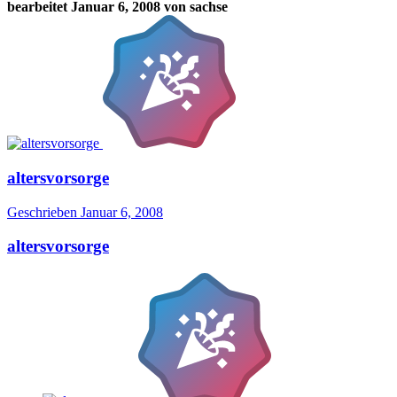
bearbeitet
Januar 6, 2008
von sachse
altersvorsorge
Geschrieben
Januar 6, 2008
altersvorsorge