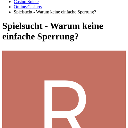
Casino Spiele
Online-Casinos
Spielsucht - Warum keine einfache Sperrung?
Spielsucht - Warum keine
einfache Sperrung?