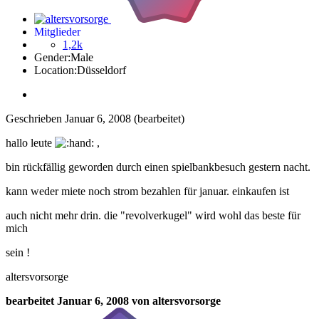
Mitglieder
1,2k
Gender:
Male
Location:
Düsseldorf
Geschrieben
Januar 6, 2008
(bearbeitet)
hallo leute
,
bin rückfällig geworden durch einen spielbankbesuch gestern nacht.
kann weder miete noch strom bezahlen für januar. einkaufen ist
auch nicht mehr drin. die "revolverkugel" wird wohl das beste für
mich
sein !
altersvorsorge
bearbeitet
Januar 6, 2008
von altersvorsorge