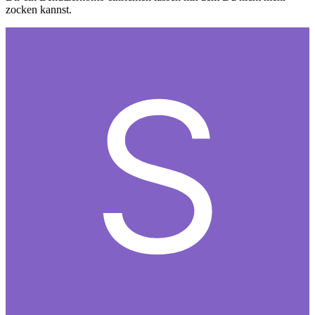
zocken kannst.