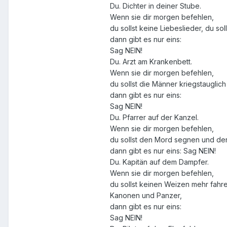
Du. Dichter in deiner Stube.
Wenn sie dir morgen befehlen,
du sollst keine Liebeslieder, du sol
dann gibt es nur eins:
Sag NEIN!
Du. Arzt am Krankenbett.
Wenn sie dir morgen befehlen,
du sollst die Männer kriegstauglich
dann gibt es nur eins:
Sag NEIN!
Du. Pfarrer auf der Kanzel.
Wenn sie dir morgen befehlen,
du sollst den Mord segnen und den
dann gibt es nur eins: Sag NEIN!
Du. Kapitän auf dem Dampfer.
Wenn sie dir morgen befehlen,
du sollst keinen Weizen mehr fahr
Kanonen und Panzer,
dann gibt es nur eins:
Sag NEIN!