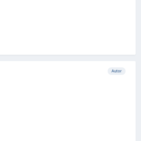
Autor