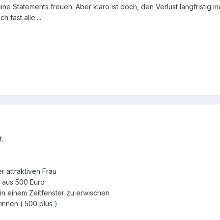
ine Statements freuen. Aber klaro ist doch, den Verlust langfristig m
fast alle....
t.
er attraktiven Frau
d aus 500 Euro
n einem Zeitfenster zu erwischen
nnen ( 500 plus )