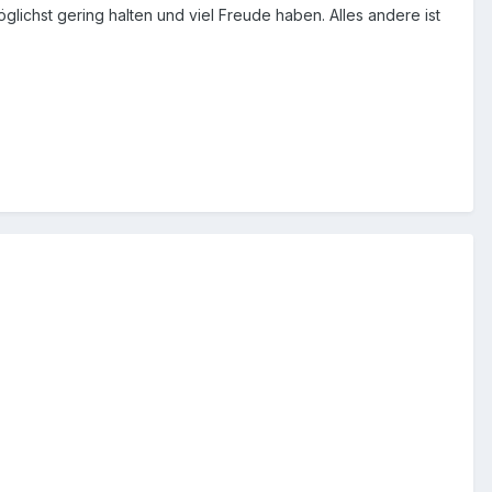
öglichst gering halten und viel Freude haben. Alles andere ist