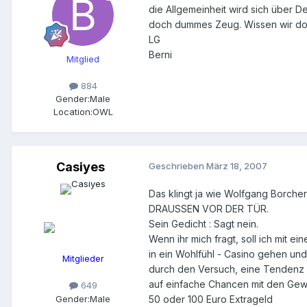
die Allgemeinheit wird sich über De
doch dummes Zeug. Wissen wir doch 
LG
Berni
Mitglied
884
Gender:
Male
Location:
OWL
Casiyes
Geschrieben
März 18, 2007
Das klingt ja wie Wolfgang Borcher
DRAUSSEN VOR DER TÜR.
Sein Gedicht : Sagt nein.
Wenn ihr mich fragt, soll ich mit ein
in ein Wohlfühl - Casino gehen un
Mitglieder
durch den Versuch, eine Tendenz i
auf einfache Chancen mit den Gewi
649
Gender:
Male
50 oder 100 Euro Extrageld