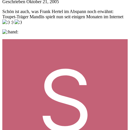
Geschrieben
Oktober 21, 2005
Schön ist auch, was Frank Hertel im Abspann noch erwähnt:
Toupet-Träger Mandlis spielt nun seit einigen Monaten im Internet
:)