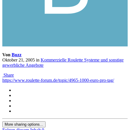
Von
Buzz
Oktober 21, 2005
in
Kommerzielle Roulette Systeme und sonstige
gewerbliche Angebote
Share
https://www.roulette-forum.de/topic/4965-1000-euro-pro-tag/
More sharing options...
Folgen diesem Inhalt
0