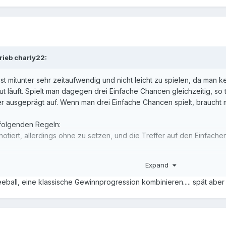
rieb
charly22
:
ist mitunter sehr zeitaufwendig und nicht leicht zu spielen, da man
t läuft. Spielt man dagegen drei Einfache Chancen gleichzeitig, so t
r ausgeprägt auf. Wenn man drei Einfache Chancen spielt, braucht ma
e folgenden Regeln:
otiert, allerdings ohne zu setzen, und die Treffer auf den Einfach
hancen gesetzt, die die wenigsten Treffer erhalten haben.
Expand
lenten Chancen wird diejenige ausgewählt, deren letzter Treffer am
hancen werden 7 Coups mit je 1 Stück gesetzt.
ball, eine klassische Gewinnprogression kombinieren..... spät aber
inn erreicht, so ist die Partie beendet.
ps dagegen negativ, so werden noch einmal 7 Coups mit jeweils 2 
spielt worden sind, ist beim zweiten Angriff Schwarz/Pair/Manque zu
oder ist der Saldo 0 oder 1-, so ist der Angriff nach insgesamt 14 C