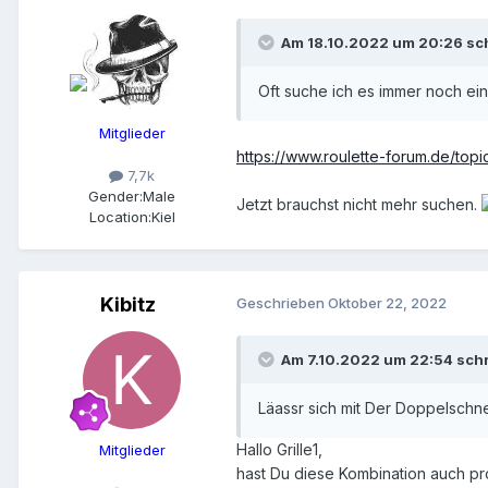
Am 18.10.2022 um 20:26 sc
Oft suche ich es immer noch ein
Mitglieder
https://www.roulette-forum.de/to
7,7k
Gender:
Male
Jetzt brauchst nicht mehr suchen.
Location:
Kiel
Kibitz
Geschrieben
Oktober 22, 2022
Am 7.10.2022 um 22:54 sch
Läassr sich mit Der Doppelschne
Hallo Grille1,
Mitglieder
hast Du diese Kombination auch pr