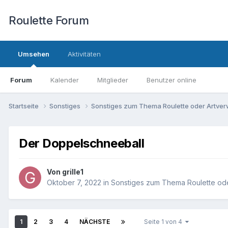
Roulette Forum
Umsehen
Aktivitäten
Forum
Kalender
Mitglieder
Benutzer online
Startseite
Sonstiges
Sonstiges zum Thema Roulette oder Artve
Der Doppelschneeball
Von
grille1
Oktober 7, 2022
in
Sonstiges zum Thema Roulette od
1
2
3
4
NÄCHSTE
Seite 1 von 4