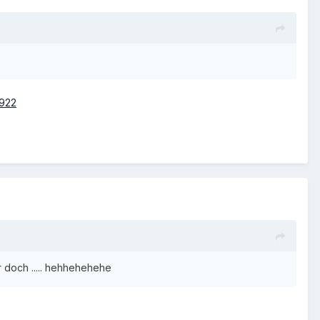
0922
r doch ..... hehhehehehe