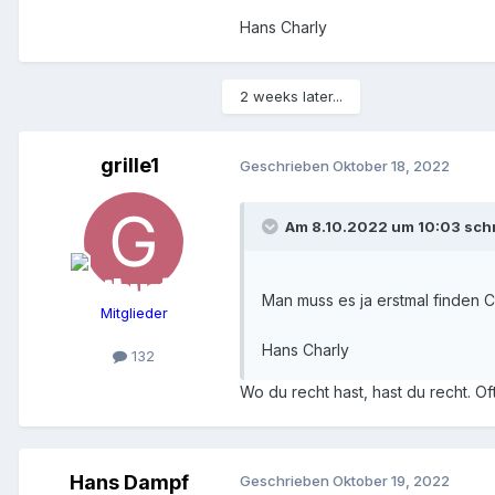
19 = Rot-Impair-Passe wurde be
Hans Charly
11 = Schwarz-Impair-Manque wir
24 = Schwarz-Pair-Passe wird g
31 = Schwarz-Impair-Passe
2 weeks later...
Nun sind sieben der acht Figuren
Zahl: 35. Ergebnis: 1-
Zahl: 23. Ergebnis: 1+
grille1
Geschrieben
Oktober 18, 2022
Zahl: 11. Ergebnis: 3-
Zahl: 30. Ergebnis: 0. Neues Spi
Am 8.10.2022 um 10:03 sch
Außerdem ist noch Folgendes z
Nach Erscheinen von Zero wird 
Eine Partie wird beendet, wenn 
Man muss es ja erstmal finden Ch
gruss charly
Mitglieder
Hans Charly
132
Wo du recht hast, hast du recht. Oft
Hans Dampf
Geschrieben
Oktober 19, 2022