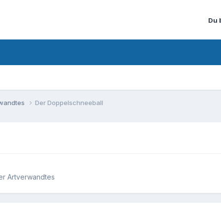
Du 
rwandtes
Der Doppelschneeball
er Artverwandtes