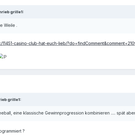
hrieb
grille1
:
e Weile .
pic/11451-casino-club-hat-euch-lieb/?do=findComment&comment=21
rieb
grille1
:
eball, eine klassische Gewinnprogression kombinieren ..... spät abe
ogrammiert ?