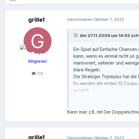
grille1
Geschrieben
Oktober 7, 2022
Am 27.11.2009 um 14:55 sch
Ein Spiel auf Einfache Chancen 
kann, wenn es einmal nicht so gu
Mitglieder
manövriert, seltener und wenige
klare Regeln.
132
Die Strategie Tripleplus hat di
Es werden die ersten 12 Coups n
gezählt.
Es werden die drei Einfachen C
Bei Gleichstand von zwei äquiva
Die gewählten drei Einfachen C
Kann man z.B. mit Der Doppelschnee
Wird nach 7 Coups ein Gesamtgew
Ist der Partiesaldo nach 7 Cou
also zuerst Rot/Impair/Passe ge
grille1
Geschrieben
Oktober 7, 2022
Wird ein Gesamtgewinn erzielt, 