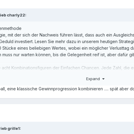
ücke oder mehr beträgt, so wird so lange gesetzt, bis der Verlust getil
tzphase ein Verlust verbleiben, so wird so lange mit 4 Stücken geset
rieb
charly22
:
st. Die Chancen werden nicht gewechselt!
pair, Passe):
urenmethode
gie, mit der sich der Nachweis führen lässt, dass auch ein Ausgleich
Geduld investiert. Lesen Sie mehr dazu in unserem heutigen Strateg
 Stücke eines beliebigen Wertes, wobei ein möglicher Verlusttag damit
n muss nur warten können, bis die Gelegenheit reif ist, aber dafür g
 acht Kombinationsfiguren der Einfachen Chancen. Jede Zahl, die e
sse oder 7 = Rot, Impair und Manque. Die acht Kombinationsfiguren 
Expand
tücke gewonnen werden.
ll, eine klassische Gewinnprogression kombinieren ..... spät aber d
mpair, Passe sowie auf Rot, Pair, Manque in der zweiten Satzphase):
ue
rieb
grille1
:
en werden so lange abgestrichen, bis nur noch eine Figur ausgebliebe