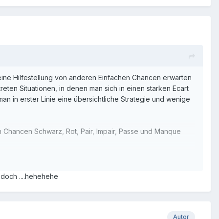
 keine Hilfestellung von anderen Einfachen Chancen erwarten
reten Situationen, in denen man sich in einen starken Ecart
n in erster Linie eine übersichtliche Strategie und wenige
en Chancen Schwarz, Rot, Pair, Impair, Passe und Manque
 weitesten zurück liegt.
 doch ....hehehehe
Stücken gespielt, jedoch dieses Mal die Gegenchancen. Wenn
 spielen usw.
oups beendet.
Autor