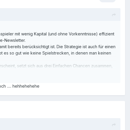
gt ist.
zt, bis der Verlust getilgt oder zumindest ein Minus zwischen
sspieler mit wenig Kapital (und ohne Vorkenntnisse) effizient
ie-Newsletter.
 bereits berücksichtigt ist. Die Strategie ist auch für einen
ibt es so gut wie keine Spielstrecken, in denen man keinen
rscheint, setzt sich aus drei Einfachen Chancen zusammen,
sind:
och ..... hehhehehehe
n ist. Sie wird dann so lange gespielt, bis sie erscheint,