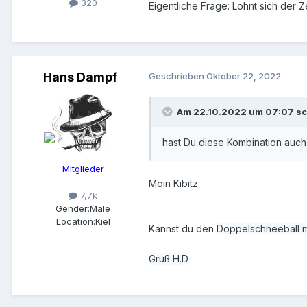
320
Eigentliche Frage: Lohnt sich der
Hans Dampf
Geschrieben
Oktober 22, 2022
Am 22.10.2022 um 07:07 sc
hast Du diese Kombination auch
Mitglieder
Moin Kibitz
7,7k
Gender:
Male
Location:
Kiel
Kannst du den
Doppelschneeball ma
Gruß H.D