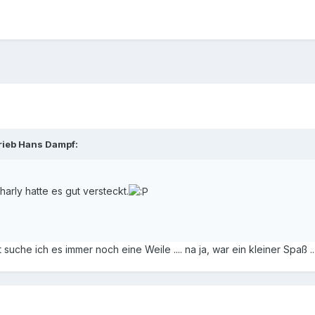
reits gestrichen
d gestrichen
estrichen
 gestrichen, es bleibt die Figur Rot-Pair-Passe, die noch nicht ersch
el usw.
rieb
Hans Dampf
:
u beachten:
nicht nachgesetzt, sondern die nächste Zahl abgewartet.
10+ oder 10- erzielt worden sind.
arly hatte es gut versteckt.
 suche ich es immer noch eine Weile .... na ja, war ein kleiner Spaß ..