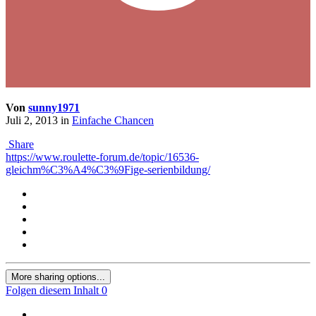
Von
sunny1971
Juli 2, 2013
in
Einfache Chancen
Share
https://www.roulette-forum.de/topic/16536-
gleichm%C3%A4%C3%9Fige-serienbildung/
More sharing options...
Folgen diesem Inhalt
0