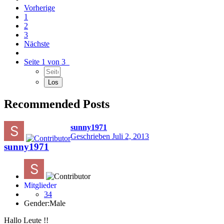
Vorherige
1
2
3
Nächste
Seite 1 von 3
Recommended Posts
sunny1971
Geschrieben
Juli 2, 2013
sunny1971
Mitglieder
34
Gender:
Male
Hallo Leute !!