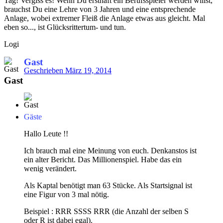
Tag! Vergiss es! Wenn Du ersthaft ein Berufsspieler werden willst,
brauchst Du eine Lehre von 3 Jahren und eine entsprechende
Anlage, wobei extremer Fleiß die Anlage etwas aus gleicht. Mal
eben so..., ist Glücksrittertum- und tun.
Logi
Gast
Geschrieben
März 19, 2014
Gast
Gäste
Hallo Leute !!
Ich brauch mal eine Meinung von euch. Denkanstos ist
ein alter Bericht. Das Millionenspiel. Habe das ein
wenig verändert.
Als Kaptal benötigt man 63 Stücke. Als Startsignal ist
eine Figur von 3 mal nötig.
Beispiel : RRR SSSS RRR (die Anzahl der selben S
oder R ist dabei egal).