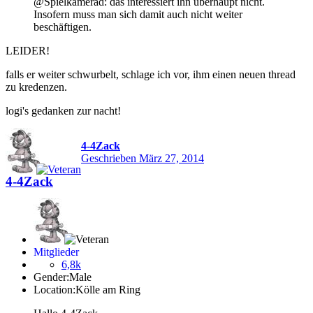
@Spielkamerad: das interessiert ihn überhaupt nicht.
Insofern muss man sich damit auch nicht weiter
beschäftigen.
LEIDER!
falls er weiter schwurbelt, schlage ich vor, ihm einen neuen thread
zu kredenzen.
logi's gedanken zur nacht!
4-4Zack
Geschrieben
März 27, 2014
4-4Zack
Mitglieder
6,8k
Gender:
Male
Location:
Kölle am Ring