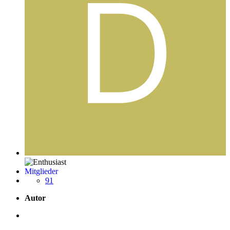
Mitglieder
91
Autor