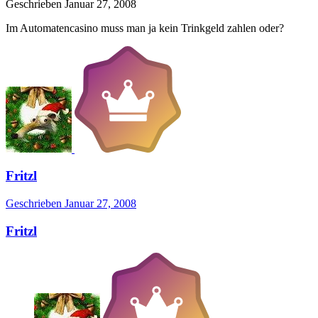
Geschrieben
Januar 27, 2008
Im Automatencasino muss man ja kein Trinkgeld zahlen oder?
Fritzl
Geschrieben
Januar 27, 2008
Fritzl