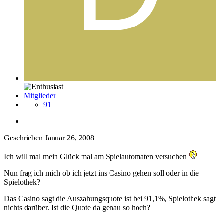
Mitglieder
91
Geschrieben
Januar 26, 2008
Ich will mal mein Glück mal am Spielautomaten versuchen
Nun frag ich mich ob ich jetzt ins Casino gehen soll oder in die
Spielothek?
Das Casino sagt die Auszahungsquote ist bei 91,1%, Spielothek sagt
nichts darüber. Ist die Quote da genau so hoch?