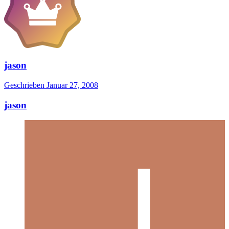
jason
Geschrieben
Januar 27, 2008
jason