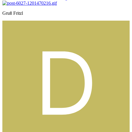
Gruß Fritzl