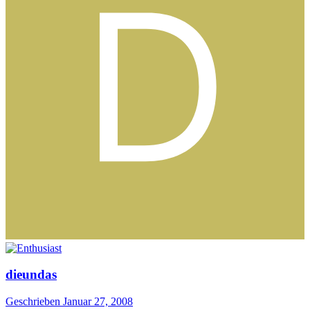
dieundas
Geschrieben
Januar 27, 2008