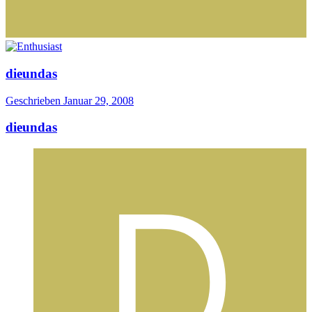
dieundas
Geschrieben
Januar 29, 2008
dieundas