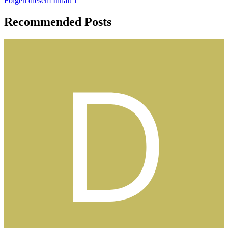
Folgen diesem Inhalt
1
Recommended Posts