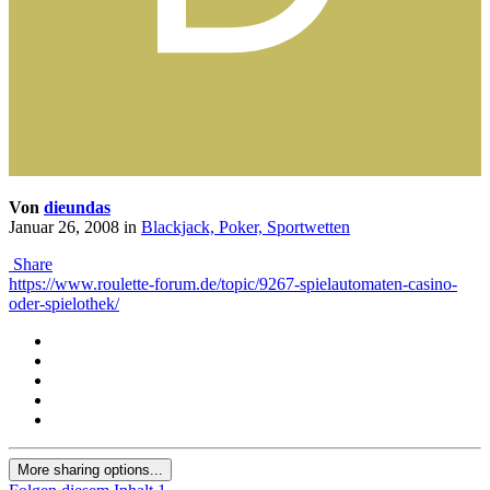
Von
dieundas
Januar 26, 2008
in
Blackjack, Poker, Sportwetten
Share
https://www.roulette-forum.de/topic/9267-spielautomaten-casino-
oder-spielothek/
More sharing options...