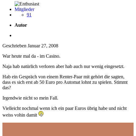
Mitglieder
91
Autor
Geschrieben
Januar 27, 2008
War heute mal da - im Casino.
Naja hab natürlich verloren aber hab auch nur wenig eingesetzt.
Hab ein Gespräch von einem Renter-Paar mit gehört die sagten,
dass es sich erst ab 50 Euro pro Automat lohnt zu spielen. Stimmt
das?
Irgendwie nicht so mein Fall.
Vielleicht nochmal wenn ich ein paar Euros übrig habe und nicht
weiss vohin damit