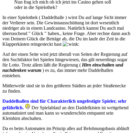
Nun frag ich mich ob ich jetzt ins Casino gehen soll
oder in die Spielothek?
In einer Spielothek ( Daddelhalle ) wirst Du auf lange Sicht immer
der Verlierer sein. Die Gewinnausschüttung ist dort wesentlich
niedriger als in einem Landcasino. Natürlich kannst Du auch mal
überraschend " Glück " haben., keine Frage. Aber rechne dann auch
von Deinem Glück die Beträge ab, die Du im laufe der Zeit in die
Klapperkästen reingesteckt hast
Auf der einen Seite wird jetzt überall von Seiten der Regierung auf
den Suchtfaktor bei Spielen hingewiesen, das gilt neuerdings sogar
für Lotto. Trotz allem läßt die Regierung (
Hirn einschalten und
nachdenken warum
) es zu, das immer mehr Daddelhallen
entstehen.
Mittlerweile sind sie in den größeren Städten an jeder Straßenecke
zu finden.
Daddelhallen sind für Charakterlich ungefestigte Spieler, sehr
gefährlich.
Der Spielablauf an den Daddelkisten ist weitgehend
automatisiert und man kann so wunderschön entspannt sein
Kleinhirn abschalten.
Da es beim Automaten im Prinzip alles auf Belohnungsbasis abläuft