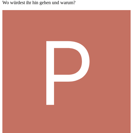
Wo würdest ihr hin gehen und warum?