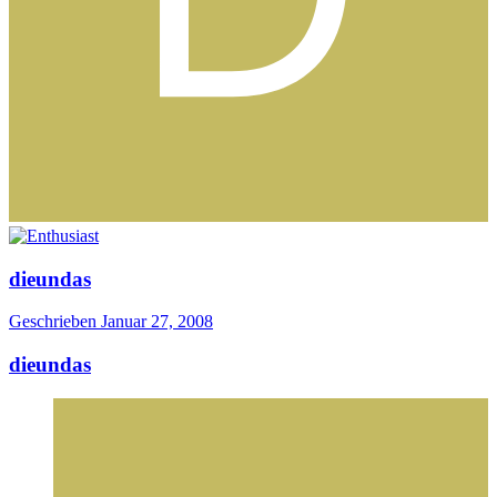
dieundas
Geschrieben
Januar 27, 2008
dieundas