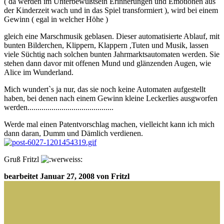
( da werden im Unterbewußtsein Erinnerungen und Emotionen aus
der Kinderzeit wach und in das Spiel transformiert ), wird bei einem
Gewinn ( egal in welcher Höhe )
gleich eine Marschmusik geblasen. Dieser automatisierte Ablauf, mit
bunten Bilderchen, Klippern, Klappern ,Tuten und Musik, lassen
viele Süchtig nach solchen bunten Jahrmarktsautomaten werden. Sie
stehen dann davor mit offenen Mund und glänzenden Augen, wie
Alice im Wunderland.
Mich wundert`s ja nur, das sie noch keine Automaten aufgestellt
haben, bei denen nach einem Gewinn kleine Leckerlies ausgworfen
werden...........................................
Werde mal einen Patentvorschlag machen, vielleicht kann ich mich
dann daran, Dumm und Dämlich verdienen.
Gruß Fritzl
bearbeitet
Januar 27, 2008
von Fritzl