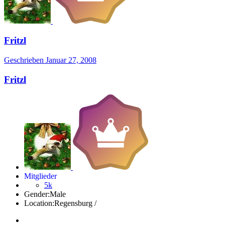
Fritzl
Geschrieben
Januar 27, 2008
Fritzl
Mitglieder
5k
Gender:
Male
Location:
Regensburg /