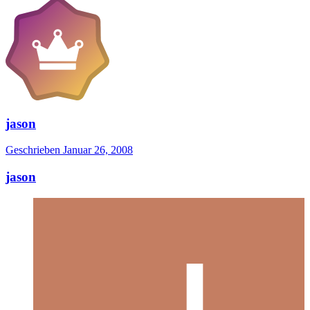
jason
Geschrieben
Januar 26, 2008
jason