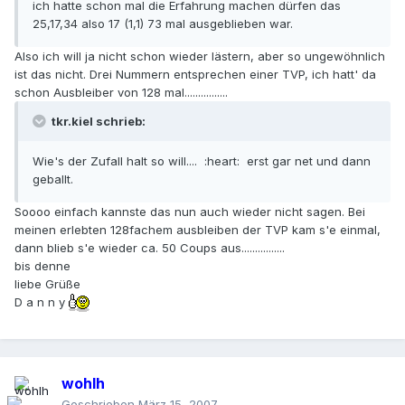
ich hatte schon mal die Erfahrung machen dürfen das
25,17,34 also 17 (1,1) 73 mal ausgeblieben war.
Also ich will ja nicht schon wieder lästern, aber so ungewöhnlich
ist das nicht. Drei Nummern entsprechen einer TVP, ich hatt' da
schon Ausbleiber von 128 mal................
tkr.kiel schrieb:
Wie's der Zufall halt so will.... :heart: erst gar net und dann
geballt.
Soooo einfach kannste das nun auch wieder nicht sagen. Bei
meinen erlebten 128fachem ausbleiben der TVP kam s'e einmal,
dann blieb s'e wieder ca. 50 Coups aus................
bis denne
liebe Grüße
D a n n y
wohlh
Geschrieben
März 15, 2007