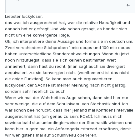
←
Liebster luckyloser,
das was ich ausgerechnet hat, war die relative Haeufigkeit und
danach hat er gefragt! Und wie schon gesagt, es handelt sich
nicht um eine konvergente Folge.
Ok, ich interpretiere deine Aussage und forme sie in deutsch um.
Zwei verschiedene Stichproben 1 mio coups und 100 mio coups
haben unterschiedliche Standardabweichungen. Wenn du jetzt
noch hinzufuegst, dass sie sich keinen bestimmten Wert
annaehert, dann hast du recht. (man sagt auch sie divergiert
aequivalent zu: sie konvergiert nicht (wohlbemerkt ist das nicht
die obige Funktion)). So kann man auch argumentieren.
luckyloser, der SAchse ist meiner Meinung nach nicht garstig,
sondern sehr hoeflich zu euch.
Wenn wir mal der Wahrheit ins Auge sehen, dann sind hier nur
sehr wenige, die auf dem Schulniveau von Stochastik sind. Ich
war schon beeindruckt, dass hier jemand mal Konfidenzintervalle
ausgerechnet hat (um genau zu sein: RCEC). Ich muss mich
sowieso bald studiumbedingterweise der Stochastik widmen und
kann hier ja gern mal ein Anfaengerkursthread eroeffnen, damit
wir wenigstens mal auf Schulniveau operieren.