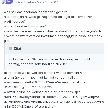
Geschrieben
März 15, 2007
was soll das pseudoakademische geseire,
hier hatte ein newbie gefragt - und du legst die formel vor -
profilneurose?
was soll er damit anfangen?
sinnvoller wäre es gewesen,ihm verständlich zu machen,daß der
erwartungswert vom coupvolumen abhängt,kein absolutes mass
gibt.
Zitat
luckyloser, der SAchse ist meiner Meinung nach nicht
garstig, sondern sehr hoeflich zu euch.
der sachse weiss wer ich bin und wie es gemeint war.
und im übrigen - hochmut kommt vor dem fall...
www.amazon.de/Irrt%C3%BCmer-Wissenschaft-Luc-
B%C3%BCrgin/dp/3404604725
www.hr-online.de/website/radio/hr-info/index.jsp?
rubrik=6846&key=standard_document_2682914&lugal=1&ibp=0
de.wikibooks.org/wiki/Enzyklop%C3%A4die_der_popul%C3%A4re
n_Irrt%C3%BCmer/_Wissenschaft