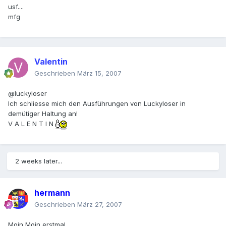
usf....
mfg
Valentin
Geschrieben
März 15, 2007
@luckyloser
Ich schliesse mich den Ausführungen von Luckyloser in
demütiger Haltung an!
V A L E N T I N
2 weeks later...
hermann
Geschrieben
März 27, 2007
Moin Moin erstmal