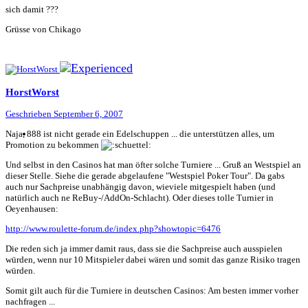
sich damit ???
Grüsse von Chikago
HorstWorst
Geschrieben
September 6, 2007
Naja, 888 ist nicht gerade ein Edelschuppen ... die unterstützen alles, um
Promotion zu bekommen
Und selbst in den Casinos hat man öfter solche Turniere ... Gruß an Westspiel an
dieser Stelle. Siehe die gerade abgelaufene "Westspiel Poker Tour". Da gabs
auch nur Sachpreise unabhängig davon, wieviele mitgespielt haben (und
natürlich auch ne ReBuy-/AddOn-Schlacht). Oder dieses tolle Turnier in
Oeyenhausen:
http://www.roulette-forum.de/index.php?showtopic=6476
Die reden sich ja immer damit raus, dass sie die Sachpreise auch ausspielen
würden, wenn nur 10 Mitspieler dabei wären und somit das ganze Risiko tragen
würden.
Somit gilt auch für die Turniere in deutschen Casinos: Am besten immer vorher
nachfragen ...