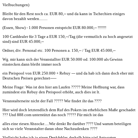
Vielbuchungen)
Bleibt für den Rest noch ca. EUR 80,-- und da kann in Tschechien einiges
davon bezahlt werden.........
(Essen, Show) - 1.000 Personen entspricht EUR 80.000,-- !!!!!!!
100 Carddealer für 3 Tage a EUR 150,--/Tag (die vermutlich zu hoch angesetzt
sind) sind EUR 45.000,--
Ordner, div. Personal etc. 100 Personen a. 150,-- / Tag EUR 45.000,--
Wg. mir kann sich der Veranstallter EUR 50.000 od. 100.000 als Gewinn
einstecken.dann bleibt immer noch
ein Preispool von EUR 250.000 + Rebuy --- und da hab ich dann doch eher mit
Deutschen Preisen gerechnet-----
Meine Frage: Was ist den hier am Laufen ????? Meine Hoffnung war, dass
zumindest ein Rebuy den Preispool erhöht, auch dies ist lt.
Veranstalterseite nicht der Fall ????? Wie findet ihr das ????
Hier wird doch letztendlich dem Ruf des Pokers im erheblichen Maße geschadet
??? Und 888.com unterstützt das noch ????? Für mich ist das
alles eine riesen Abzocke.....Wie denkt Ihr darüber ???? Und warum beteiligen
sich so viele Veranstalter daran ohne Nachzudenken ????
Vielleicht habe ich ja einen Denkfehler, deshalb bitte viel Antworten........