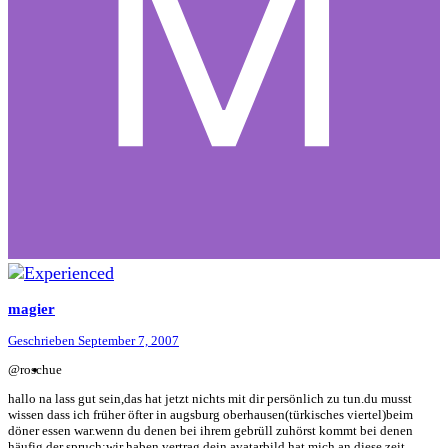
magier
Geschrieben
September 7, 2007
@roschue
hallo na lass gut sein,das hat jetzt nichts mit dir persönlich zu tun.du musst
wissen dass ich früher öfter in augsburg oberhausen(türkisches viertel)beim
döner essen war.wenn du denen bei ihrem gebrüll zuhörst kommt bei denen
häufig der spruch:wir haben vertrag.dein avatarbild hat mich an diese zeit