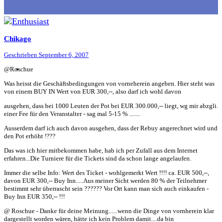
Chikago
Geschrieben
September 6, 2007
@Roschue
Was heisst die Geschäftsbedingungen von vorneherein angeben. Hier steht was
von einem BUY IN Wert von EUR 300,--, also darf ich wohl davon
ausgehen, dass bei 1000 Leuten der Pot bei EUR 300.000,-- liegt, wg mir abzgli.
einer Fee für den Veranstalter - sag mal 5-15 % .......
Ausserdem darf ich auch davon ausgehen, dass der Rebuy angerechnet wird und
den Pot erhöht !???
Das was ich hier mitbekommen habe, hab ich per Zufall aus dem Internet
erfahren...Die Turniere für die Tickets sind da schon lange angelaufen.
Immer die selbe Info: Wert des Ticket - wohlgemerkt Wert !!!! ca. EUR 500,--,
davon EUR 300,-- Buy Inn.....Aus meiner Sicht werden 80 % der Teilnehmer
bestimmt sehr überrascht sein ?????? Vor Ort kann man sich auch einkaufen -
Buy Inn EUR 350,-- !!!
@ Roschue - Danke für deine Meinung......wenn die Dinge von vornherein klar
dargestellt worden wären, hätte ich kein Problem damit....da bin