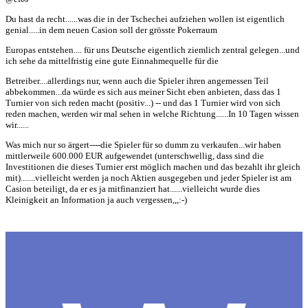
Du hast da recht......was die in der Tschechei aufziehen wollen ist eigentlich
genial.....in dem neuen Casion soll der grösste Pokerraum
Europas entstehen.... für uns Deutsche eigentlich ziemlich zentral gelegen...und
ich sehe da mittelfristig eine gute Einnahmequelle für die
Betreiber....allerdings nur, wenn auch die Spieler ihren angemessen Teil
abbekommen...da würde es sich aus meiner Sicht eben anbieten, dass das 1
Turnier von sich reden macht (positiv...) -- und das 1 Turnier wird von sich
reden machen, werden wir mal sehen in welche Richtung......In 10 Tagen wissen
wir......
Was mich nur so ärgert----die Spieler für so dumm zu verkaufen...wir haben
mittlerweile 600.000 EUR aufgewendet (unterschwellig, dass sind die
Investitionen die dieses Turnier erst möglich machen und das bezahlt ihr gleich
mit).......vielleicht werden ja noch Aktien ausgegeben und jeder Spieler ist am
Casion beteiligt, da er es ja mitfinanziert hat......vielleicht wurde dies
Kleinigkeit an Information ja auch vergessen,,,:-)