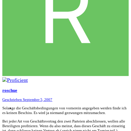
roschue
Geschrieben
September 5, 2007
Solange die Geschäftsbedingungen von vornerein angegeben werden finde ich
es keinen Beschiss. Es wird ja niemand gezwungen mitzumachen.
Bei jeder Art von Geschäftsvertrag den zwei Parteien abschliessen, wollen alle
Beteiligten profitieren. Wenn du also meinst, dass dieses Geschäft zu einseitig
ist, dann schliesse keinen Vertrag ab ( sprich nimm nicht am Turnier teil ).