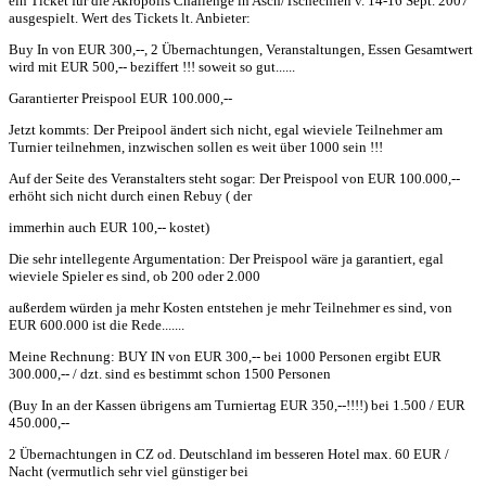
ein Ticket für die Akropolis Challenge in Asch/Tschechien v. 14-16 Sept. 2007
ausgespielt. Wert des Tickets lt. Anbieter:
Buy In von EUR 300,--, 2 Übernachtungen, Veranstaltungen, Essen Gesamtwert
wird mit EUR 500,-- beziffert !!! soweit so gut......
Garantierter Preispool EUR 100.000,--
Jetzt kommts: Der Preipool ändert sich nicht, egal wieviele Teilnehmer am
Turnier teilnehmen, inzwischen sollen es weit über 1000 sein !!!
Auf der Seite des Veranstalters steht sogar: Der Preispool von EUR 100.000,--
erhöht sich nicht durch einen Rebuy ( der
immerhin auch EUR 100,-- kostet)
Die sehr intellegente Argumentation: Der Preispool wäre ja garantiert, egal
wieviele Spieler es sind, ob 200 oder 2.000
außerdem würden ja mehr Kosten entstehen je mehr Teilnehmer es sind, von
EUR 600.000 ist die Rede.......
Meine Rechnung: BUY IN von EUR 300,-- bei 1000 Personen ergibt EUR
300.000,-- / dzt. sind es bestimmt schon 1500 Personen
(Buy In an der Kassen übrigens am Turniertag EUR 350,--!!!!) bei 1.500 / EUR
450.000,--
2 Übernachtungen in CZ od. Deutschland im besseren Hotel max. 60 EUR /
Nacht (vermutlich sehr viel günstiger bei