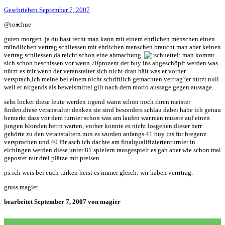
Geschrieben
September 7, 2007
@roschue
guten morgen. ja du hast recht man kann mit einem ehrlichen menschen einen
mündlichen vertrag schliessen.mit ehrlichen menschen braucht man aber keinen
vertrag schliessen,da reicht schon eine abmachung.
man kommt
sich schon beschissen vor wenn 70prozent der buy ins abgeschöpft werden.was
nützt es mir wenn der veranstalter sich nicht dran hält was er vorher
versprach,ich meine bei einem nicht schriftlich gemachten vertrag?er nützt null
weil er nirgends als beweismittel gilt nach dem motto aussage gegen aussage.
sehs locker diese leute werden irgend wann schon noch ihren meister
finden.diese veranstalter denken sie sind besonders schlau dabei habe ich genau
bemerkt dass vor dem turnier schon was am laufen war.man musste auf einen
jungen blonden herrn warten, vorher konnte es nicht losgehen.dieser herr
gehörte zu den veranstaltern.nun es wurden anfangs 41 buy ins für bregenz
versprochen und 40 für asch.ich dachte am finalqualifiziertenturnier in
elchingen werden diese unter 81 spielern rausgespielt.es gab aber wie schon mal
gepostet nur drei plätze mit preisen.
ps:ich weis bei euch türken heist es immer gleich: wir haben verrrtrag.
gruss magier.
bearbeitet
September 7, 2007
von magier