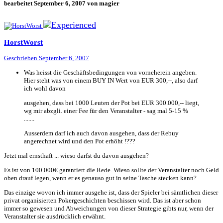
bearbeitet
September 6, 2007
von magier
HorstWorst
Geschrieben
September 6, 2007
Was heisst die Geschäftsbedingungen von vorneherein angeben.
Hier steht was von einem BUY IN Wert von EUR 300,--, also darf
ich wohl davon
ausgehen, dass bei 1000 Leuten der Pot bei EUR 300.000,-- liegt,
wg mir abzgli. einer Fee für den Veranstalter - sag mal 5-15 %
.......
Ausserdem darf ich auch davon ausgehen, dass der Rebuy
angerechnet wird und den Pot erhöht !???
Jetzt mal ernsthaft ... wieso darfst du davon ausgehen?
Es ist von 100.000€ garantiert die Rede. Wieso sollte der Veranstalter noch Geld
oben drauf legen, wenn er es genauso gut in seine Tasche stecken kann?
Das einzige wovon ich immer ausgehe ist, dass der Spieler bei sämtlichen dieser
privat organisierten Pokergeschichten beschissen wird. Das ist aber schon
immer so gewesen und Abweichungen von dieser Strategie gibts nur, wenn der
Veranstalter sie ausdrücklich erwähnt.