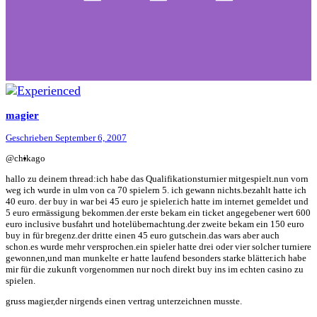
magier
Geschrieben
September 6, 2007
@chikago
hallo zu deinem thread:ich habe das Qualifikationsturnier mitgespielt.nun vorn
weg ich wurde in ulm von ca 70 spielern 5. ich gewann nichts.bezahlt hatte ich
40 euro. der buy in war bei 45 euro je spieler.ich hatte im internet gemeldet und
5 euro ermässigung bekommen.der erste bekam ein ticket angegebener wert 600
euro inclusive busfahrt und hotelübernachtung.der zweite bekam ein 150 euro
buy in für bregenz.der dritte einen 45 euro gutschein.das wars aber auch
schon.es wurde mehr versprochen.ein spieler hatte drei oder vier solcher turniere
gewonnen,und man munkelte er hatte laufend besonders starke blätter.ich habe
mir für die zukunft vorgenommen nur noch direkt buy ins im echten casino zu
spielen.
gruss magier,der nirgends einen vertrag unterzeichnen musste.