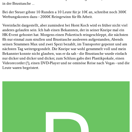
in der Brusttasche ...
Bei der Steuer gibste 10 Runden a 10 Leute für je 10€ an, schreibst noch 300€
Werbungskosten dazu - 2000€ Reingewinn für 8h Arbeit.
Vereinfacht dargestellt, aber zumindest bei Horst Koch wird es früher nicht viel
anderes gelaufen sein. Ich hab einen Bekannten, der in seiner Kneipe mal ein
HK-Event gehostet hat. Morgens einen Pokertisch reingeschleppt, die nächsten
8h nur einmal zum strullen und Brusttasche ausleeren aufgestanden, Abends
seinen Strammen Max und zwei Spezi bezahlt, im Transporter gepennt und am
nächsten Tag weitergegondelt. Die Kneipe war wohl gerammelt voll und mein
Bekannter konnte nicht glauben, was er da sah - die Brusttasche wurde einfach
nur dicker und dicker und dicker, zum Schluss gabs drei Plastikpokale, einen
Videorecorder (!), einen DVD-Player und ne ominöse Reise nach Vegas - und die
Leute waren begeistert.