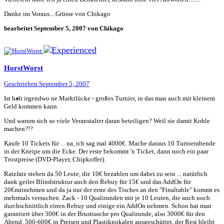
Danke im Voraus....Grüsse von Chikago
bearbeitet
September 5, 2007
von Chikago
HorstWorst
Geschrieben
September 5, 2007
Ist halt irgendwo ne Marktlücke - großes Turnier, in das man auch mit kleinem
Geld kommen kann.
Und warum sich so viele Veranstalter daran beteiligen? Weil sie damit Kohle
machen?!?
Kaufe 10 Tickets für ... na, ich sag mal 4000€. Mache daraus 10 Turnierabende
in der Kneipe um die Ecke. Der erste bekommt 'n Ticket, dann noch ein paar
Trostpreise (DVD-Player, Chipkoffer).
Ratzfatz stehen da 50 Leute, die 10€ bezahlen um dabei zu sein ... natürlich
dank geiler Blindstruktur auch den Rebuy für 15€ und das AddOn für
20€mitnehmen und da ja nur der erste des Tisches an den "Finaltable" kommt es
mehrmals versuchen. Zack - 10 Qualirunden mit je 10 Leuten, die auch noch
durchschnittlich einen Rebuy und einige ein AddOn nehmen. Schon hat man
garantiert über 300€ in der Brusttasche pro Qualirunde, also 3000€ für den
Abend. 500-600€ in Preisen und Plastikpokalen ausgeschüttet, der Rest bleibt