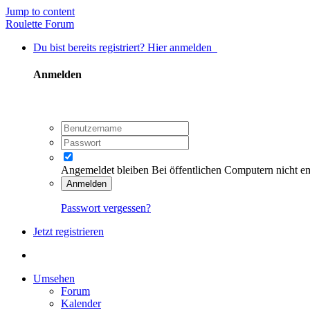
Jump to content
Roulette Forum
Du bist bereits registriert? Hier anmelden
Anmelden
Angemeldet bleiben
Bei öffentlichen Computern nicht e
Anmelden
Passwort vergessen?
Jetzt registrieren
Umsehen
Forum
Kalender