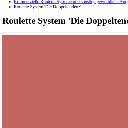
Kommerzielle Roulette Systeme und sonstige gewerbliche Ang
Roulette System 'Die Doppeltendenz'
Roulette System 'Die Doppelten