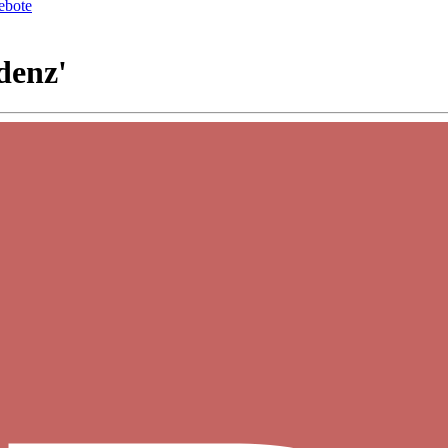
ebote
denz'