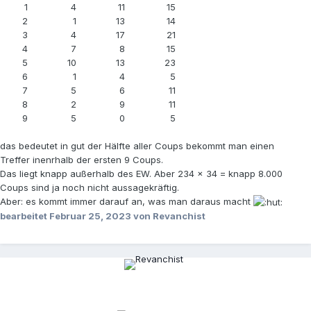
1
4
11
15
2
1
13
14
3
4
17
21
4
7
8
15
5
10
13
23
6
1
4
5
7
5
6
11
8
2
9
11
9
5
0
5
das bedeutet in gut der Hälfte aller Coups bekommt man einen
Treffer inenrhalb der ersten 9 Coups.
Das liegt knapp außerhalb des EW. Aber 234 x 34 = knapp 8.000
Coups sind ja noch nicht aussagekräftig.
Aber: es kommt immer darauf an, was man daraus macht
bearbeitet
Februar 25, 2023
von Revanchist