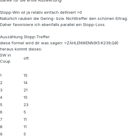
Stopp-Win ist ja relativ einfach definiert >0
Natürlich rauben die Gering- bzw. Nichttreffer den schönen Ertrag.
Daher favorisiere ich ebenfalls parallel ein Stopp-Loss.
Auszählung Stopp-Treffer:
diese Formel wird dir was sagen: =ZÄHLENWENN(K5:K239;Q8)
heraus kommt dieses:
SW in
oft
Coup
1
15
2
14
3
21
4
15
5
23
6
5
7
11
8
11
9
5