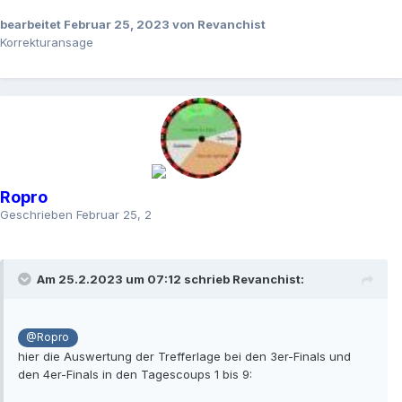
.
bearbeitet
Februar 25, 2023
von Revanchist
Korrekturansage
Ropro
Geschrieben
Februar 25, 2023
Am 25.2.2023 um 07:12 schrieb
Revanchist
:
@Ropro
hier die Auswertung der Trefferlage bei den 3er-Finals und
den 4er-Finals in den Tagescoups 1 bis 9: