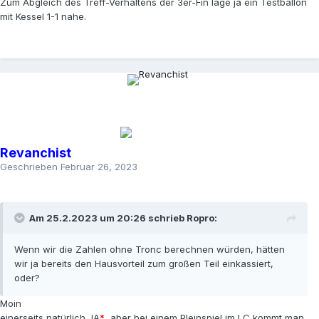
Zum Abgleich des Treff-Verhaltens der 3er-Fin läge ja ein Testballon
mit Kessel 1-1 nahe.
Revanchist
Geschrieben
Februar 26, 2023
Am 25.2.2023 um 20:26 schrieb
Ropro
:
Wenn wir die Zahlen ohne Tronc berechnen würden, hätten
wir ja bereits den Hausvorteil zum großen Teil einkassiert,
oder?
Moin
einerseits natürlich JA
*
, aber bei einem Pleinspiel im LC kommt man