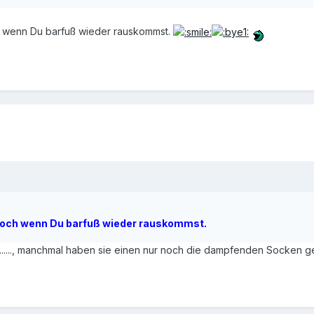
h wenn Du barfuß wieder rauskommst.
doch wenn Du barfuß wieder rauskommst.
............., manchmal haben sie einen nur noch die dampfenden Socken