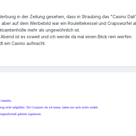
Werbung in der Zeitung gesehen, dass in Straubing das "Casino Dali"
 aber auf dem Werbebild war ein Roulettekessel und Crapswürfel abg
utoamtenhölle mehr als ungewöhnlich ist.
Abend ist es soweit und ich werde da mal einen Blick rein werfen.
dt ein Casnio aufmacht.
l handeln.
ng nicht aufgeführt. Die Croupiers die ich kenne, haben mir auch nichts erzählt.
riegesellschaft gehören zugelassen.