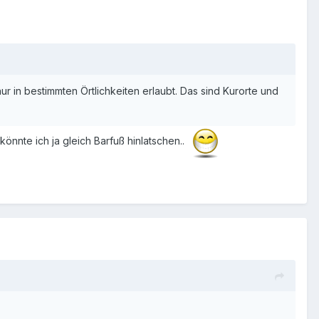
r in bestimmten Örtlichkeiten erlaubt. Das sind Kurorte und
önnte ich ja gleich Barfuß hinlatschen..