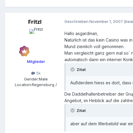
Fritzl
Geschrieben
November 1, 2007
(bear
Hallo asgardman,
Natürlich ist das kein Casino was 
Mund ziemlich voll genommen.
Man vergleicht ganz gern mal so` n
automatisch dann ein interner Kon
Mitglieder
Zitat
5k
Gender:
Male
Außderdem hiess es dort, dass e
Location:
Regensburg /
Die Daddelhallenbetreiber der Grup
Angebot, im Hinblick auf die zahlr
Zitat
aber auf dem Werbebild war ein