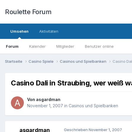
Roulette Forum
Umsehen
Aktivitäten
Forum
Kalender
Mitglieder
Benutzer online
Startseite
Casino Spiele
Casinos und Spielbanken
Casino Dal
Casino Dali in Straubing, wer weiß 
Von
asgardman
November 1, 2007
in
Casinos und Spielbanken
asgardman
Geschrieben
November 1, 2007