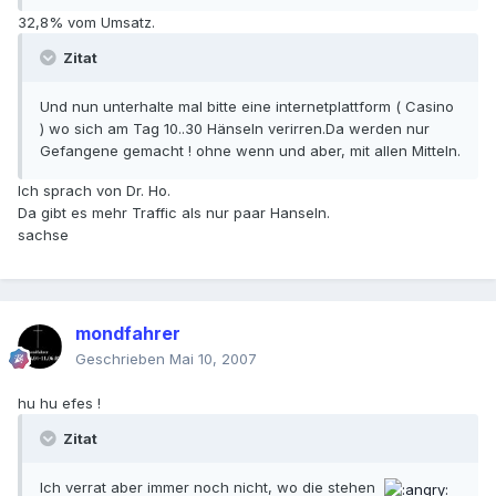
32,8% vom Umsatz.
Zitat
Und nun unterhalte mal bitte eine internetplattform ( Casino
) wo sich am Tag 10..30 Hänseln verirren.Da werden nur
Gefangene gemacht ! ohne wenn und aber, mit allen Mitteln.
Ich sprach von Dr. Ho.
Da gibt es mehr Traffic als nur paar Hanseln.
sachse
mondfahrer
Geschrieben
Mai 10, 2007
hu hu efes !
Zitat
Ich verrat aber immer noch nicht, wo die stehen