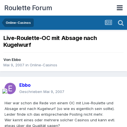
Roulette Forum
Online-Casinos
Live-Roulette-OC mit Absage nach
Kugelwurf
Von
Ebbo
Mai 9, 2007
in
Online-Casinos
Ebbo
Geschrieben
Mai 9, 2007
Hier war schon die Rede von einem OC mit Live-Roulette und
Absage erst nach Kugelwurf (so wie es eigentlich sein sollte).
Leider finde ich das entsprechende Posting nicht mehr.
Wer kennt eines oder mehrere solcher Casinos und kann evtl.
etwas über die Qualität sagen?