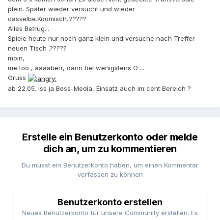
plein. Später wieder versucht und wieder
dasselbe.Koomisch..?????
Alles Betrug...
Spiele heute nur noch ganz klein und versuche nach Treffer
neuen Tisch .?????
moin,
me too , aaaaberr, dann fiel wenigstens O ...
Gruss
ab 22.05. iss ja Boss-Media, Einsatz auch im cent Bereich ?
Erstelle ein Benutzerkonto oder melde
dich an, um zu kommentieren
Du musst ein Benutzerkonto haben, um einen Kommentar
verfassen zu können
Benutzerkonto erstellen
Neues Benutzerkonto für unsere Community erstellen. Es