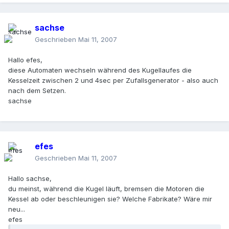
sachse
Geschrieben
Mai 11, 2007
Hallo efes,
diese Automaten wechseln während des Kugellaufes die
Kesselzeit zwischen 2 und 4sec per Zufallsgenerator - also auch
nach dem Setzen.
sachse
efes
Geschrieben
Mai 11, 2007
Hallo sachse,
du meinst, während die Kugel läuft, bremsen die Motoren die
Kessel ab oder beschleunigen sie? Welche Fabrikate? Wäre mir
neu...
efes