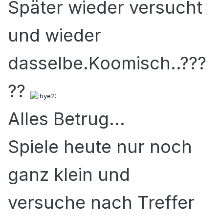
Später wieder versucht
und wieder
dasselbe.Koomisch..???
??
Alles Betrug...
Spiele heute nur noch
ganz klein und
versuche nach Treffer