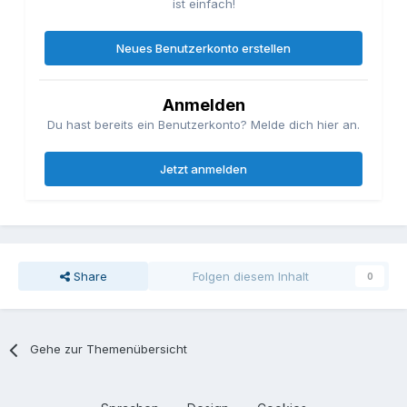
ist einfach!
Neues Benutzerkonto erstellen
Anmelden
Du hast bereits ein Benutzerkonto? Melde dich hier an.
Jetzt anmelden
Share
Folgen diesem Inhalt
0
Gehe zur Themenübersicht