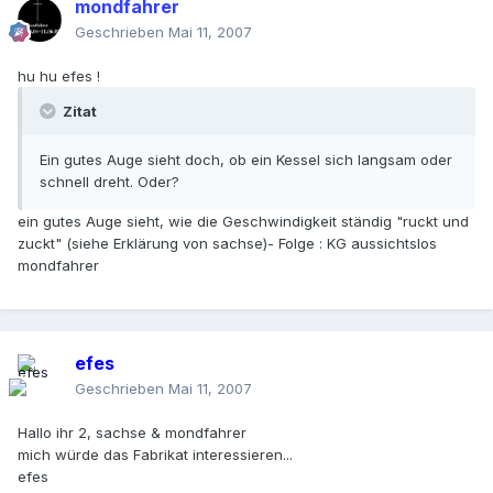
mondfahrer
Geschrieben
Mai 11, 2007
hu hu efes !
Zitat
Ein gutes Auge sieht doch, ob ein Kessel sich langsam oder
schnell dreht. Oder?
ein gutes Auge sieht, wie die Geschwindigkeit ständig "ruckt und
zuckt" (siehe Erklärung von sachse)- Folge : KG aussichtslos
mondfahrer
efes
Geschrieben
Mai 11, 2007
Hallo ihr 2, sachse & mondfahrer
mich würde das Fabrikat interessieren...
efes