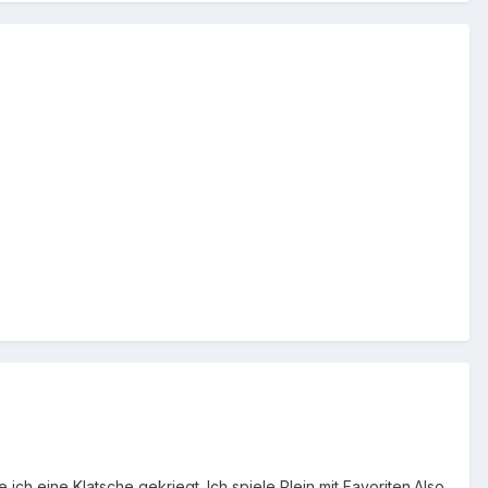
ch eine Klatsche gekriegt. Ich spiele Plein mit Favoriten.Also