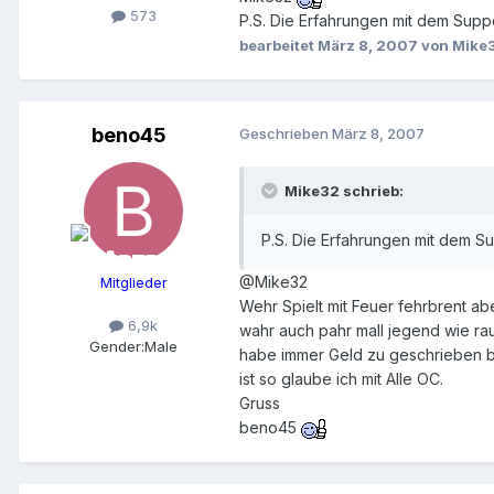
573
P.S. Die Erfahrungen mit dem Supp
bearbeitet
März 8, 2007
von Mike
beno45
Geschrieben
März 8, 2007
Mike32 schrieb:
P.S. Die Erfahrungen mit dem S
@Mike32
Mitglieder
Wehr Spielt mit Feuer fehrbrent abe
6,9k
wahr auch pahr mall jegend wie ra
Gender:
Male
habe immer Geld zu geschrieben 
ist so glaube ich mit Alle OC.
Gruss
beno45