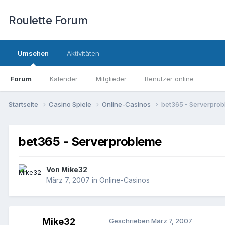
Roulette Forum
Umsehen
Aktivitäten
Forum
Kalender
Mitglieder
Benutzer online
Startseite
Casino Spiele
Online-Casinos
bet365 - Serverpro
bet365 - Serverprobleme
Von
Mike32
März 7, 2007
in
Online-Casinos
Mike32
Geschrieben
März 7, 2007