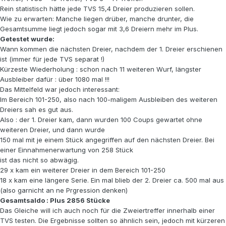
Rein statistisch hätte jede TVS 15,4 Dreier produzieren sollen.
Wie zu erwarten: Manche liegen drüber, manche drunter, die
Gesamtsumme liegt jedoch sogar mit 3,6 Dreiern mehr im Plus.
Getestet wurde:
Wann kommen die nächsten Dreier, nachdem der 1. Dreier erschienen
ist (immer für jede TVS separat !)
Kürzeste Wiederholung : schon nach 11 weiteren Wurf, längster
Ausbleiber dafür : über 1080 mal !!!
Das Mittelfeld war jedoch interessant:
Im Bereich 101-250, also nach 100-maligem Ausbleiben des weiteren
Dreiers sah es gut aus.
Also : der 1. Dreier kam, dann wurden 100 Coups gewartet ohne
weiteren Dreier, und dann wurde
150 mal mit je einem Stück angegriffen auf den nächsten Dreier. Bei
einer Einnahmenerwartung von 258 Stück
ist das nicht so abwägig.
29 x kam ein weiterer Dreier in dem Bereich 101-250
18 x kam eine längere Serie. Ein mal blieb der 2. Dreier ca. 500 mal aus
(also garnicht an ne Prgression denken)
Gesamtsaldo : Plus 2856 Stücke
Das Gleiche will ich auch noch für die Zweiertreffer innerhalb einer
TVS testen. Die Ergebnisse sollten so ähnlich sein, jedoch mit kürzeren