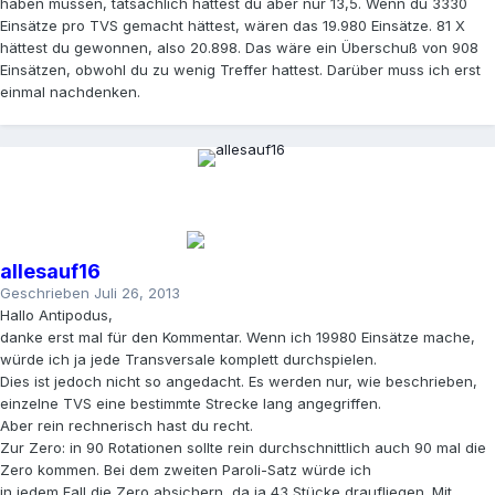
haben müssen, tatsächlich hattest du aber nur 13,5. Wenn du 3330
Einsätze pro TVS gemacht hättest, wären das 19.980 Einsätze. 81 X
hättest du gewonnen, also 20.898. Das wäre ein Überschuß von 908
Einsätzen, obwohl du zu wenig Treffer hattest. Darüber muss ich erst
einmal nachdenken.
allesauf16
Geschrieben
Juli 26, 2013
Hallo Antipodus,
danke erst mal für den Kommentar. Wenn ich 19980 Einsätze mache,
würde ich ja jede Transversale komplett durchspielen.
Dies ist jedoch nicht so angedacht. Es werden nur, wie beschrieben,
einzelne TVS eine bestimmte Strecke lang angegriffen.
Aber rein rechnerisch hast du recht.
Zur Zero: in 90 Rotationen sollte rein durchschnittlich auch 90 mal die
Zero kommen. Bei dem zweiten Paroli-Satz würde ich
in jedem Fall die Zero absichern, da ja 43 Stücke draufliegen. Mit