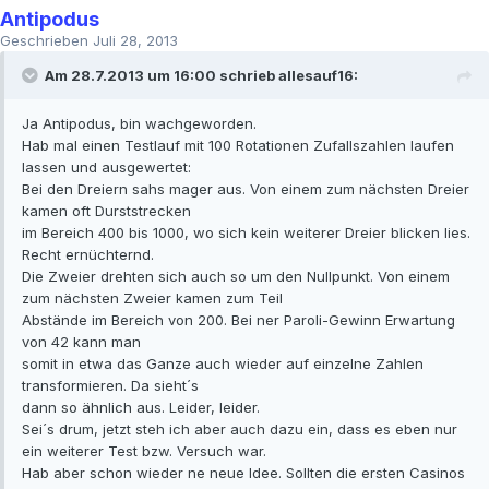
Antipodus
Geschrieben
Juli 28, 2013
Am 28.7.2013 um 16:00 schrieb allesauf16:
Ja Antipodus, bin wachgeworden.
Hab mal einen Testlauf mit 100 Rotationen Zufallszahlen laufen
lassen und ausgewertet:
Bei den Dreiern sahs mager aus. Von einem zum nächsten Dreier
kamen oft Durststrecken
im Bereich 400 bis 1000, wo sich kein weiterer Dreier blicken lies.
Recht ernüchternd.
Die Zweier drehten sich auch so um den Nullpunkt. Von einem
zum nächsten Zweier kamen zum Teil
Abstände im Bereich von 200. Bei ner Paroli-Gewinn Erwartung
von 42 kann man
somit in etwa das Ganze auch wieder auf einzelne Zahlen
transformieren. Da sieht´s
dann so ähnlich aus. Leider, leider.
Sei´s drum, jetzt steh ich aber auch dazu ein, dass es eben nur
ein weiterer Test bzw. Versuch war.
Hab aber schon wieder ne neue Idee. Sollten die ersten Casinos