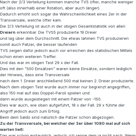
Nach der 2/3 Verteilung kommen manche TVS öfter, manche weniger
oft (also innerhalb einer Rotation, aber auch länger).
Dadurch erhöht sich sogar die Wahrscheinlichkeit eines 2er in der
Transversale, welche öfter kam.
Die 2/3 Verteilung ist auch in der obigen Gesamtstatistik von allen
Dreiern
erkennbar. Die TVS5 produzierte 19 Dreier
und lag über dem Durchschnitt. Die etwas lahmen TVS produzieren
somit auch Patzer, die besser laufenden
TVS zeigen dafür jedoch auch vor erreichen des statistischen Mittels
schon einen weiteren Treffer.
Und das war im obigen Test 29 x der Fall.
Dies mit den "500 Einsätzen" waren keine Einsätze, sondern lediglich
der Hinweis, dass eine Transversale
nach dem 1. Dreier anschließend 500 mal keinen 2. Dreier produzierte.
Nach dem obigen Test wurde auch immer nur begrenzt angegriffen,
also 150 mal auf das Doppel-Paroli spielen und
dann wurde ausgestiegen mit einem Patzer von -150.
Dies war auch, wie oben aufgeführt, 18 x der Fall. 29 x führte der
Angriff jedoch auch zum Erfolg.
Beim dem Saldo sind natürlich die Patzer schon abgezogen.
Zu der Transversale, bei welcher der 3er über 1080 mal auf sich
warten ließ:
Das war schon erstaunlich, jedoch: ich renne dem ja nicht nach. Wenn