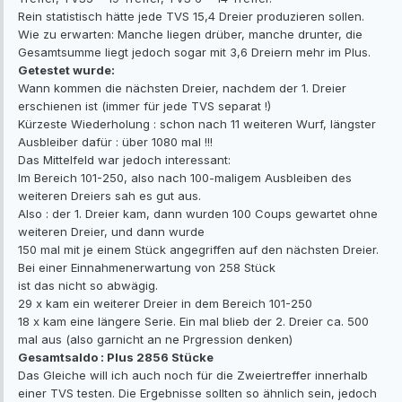
Rein statistisch hätte jede TVS 15,4 Dreier produzieren sollen.
Wie zu erwarten: Manche liegen drüber, manche drunter, die
Gesamtsumme liegt jedoch sogar mit 3,6 Dreiern mehr im Plus.
Getestet wurde:
Wann kommen die nächsten Dreier, nachdem der 1. Dreier
erschienen ist (immer für jede TVS separat !)
Kürzeste Wiederholung : schon nach 11 weiteren Wurf, längster
Ausbleiber dafür : über 1080 mal !!!
Das Mittelfeld war jedoch interessant:
Im Bereich 101-250, also nach 100-maligem Ausbleiben des
weiteren Dreiers sah es gut aus.
Also : der 1. Dreier kam, dann wurden 100 Coups gewartet ohne
weiteren Dreier, und dann wurde
150 mal mit je einem Stück angegriffen auf den nächsten Dreier.
Bei einer Einnahmenerwartung von 258 Stück
ist das nicht so abwägig.
29 x kam ein weiterer Dreier in dem Bereich 101-250
18 x kam eine längere Serie. Ein mal blieb der 2. Dreier ca. 500
mal aus (also garnicht an ne Prgression denken)
Gesamtsaldo : Plus 2856 Stücke
Das Gleiche will ich auch noch für die Zweiertreffer innerhalb
einer TVS testen. Die Ergebnisse sollten so ähnlich sein, jedoch