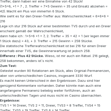
Treffer, dann haben wir eine Einnahme von 42 Stück!
(1+5=6, +1 = 7 , 2. Treffer = 7x5 Gewinn = 35 und Einsatz abziehen =
42). Macht ein Plus von immerhin 6 Stück.
Wie sieht es für den Dreier-Treffer aus: Wahrscheinlichkeit = 6x6x6 =
216
Lege ich stur 216 Stück auf einer bestimmten TVS durch und ein Dreier
erscheint gemäß der Wahrscheinlichkeit,
dann habe ich : 1+5=6 +1 = 7, 2. Treffer + 35 = 42 + 1 (wir legen immer
1 Stück dazu) = 43, + 3. Treffer + 215 Gewinn = 258 Stücke.
Die statistische Trefferwahrscheinlichkeit ist bei 216 für einen Dreier
innerhalb einer TVS, die Gewinnerwartung ist jedoch 258.
Differenz : Plus 42 Stücke.
Wieso, ist mir auch ein Rätsel. 216 gelegt,
258 bekommen, anders ist´s nicht.
Zum Test:
Getestet wurden 90 Rotationen am Stück, alles Orginial-Permanenzen,
aber von unterschiedlichen Casinos, insgesamt 3330 Wurf.
Es macht keinen Unterschied in den Ergebnissen. Dazu sind hier
genügend Kommentare vorhanden. Daher könnte man auch eine
angefangene Permanenz beliebig weiter fortführen, auch an
unterschiedlichen Tagen und muss nicht im Casino übernachten.
Ergebnisse:
TVS 1 = 14 Dreier, TVS 2 = 11, Dreier, TVS3 = 8 Treffer, TVS4 = 15
Treffer, TVS5 = 19 Treffer, TVS 6 = 14 Treffer.