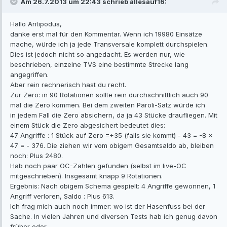
Am 26.7.2013 um 22:43 schrieb allesauf16:
Hallo Antipodus,
danke erst mal für den Kommentar. Wenn ich 19980 Einsätze
mache, würde ich ja jede Transversale komplett durchspielen.
Dies ist jedoch nicht so angedacht. Es werden nur, wie
beschrieben, einzelne TVS eine bestimmte Strecke lang
angegriffen.
Aber rein rechnerisch hast du recht.
Zur Zero: in 90 Rotationen sollte rein durchschnittlich auch 90
mal die Zero kommen. Bei dem zweiten Paroli-Satz würde ich
in jedem Fall die Zero absichern, da ja 43 Stücke draufliegen. Mit
einem Stück die Zero abgesichert bedeutet dies:
47 Angriffe : 1 Stück auf Zero =+35 (falls sie kommt) - 43 = -8 x
47 = - 376. Die ziehen wir vom obigem Gesamtsaldo ab, bleiben
noch: Plus 2480.
Hab noch paar OC-Zahlen gefunden (selbst im live-OC
mitgeschrieben). Insgesamt knapp 9 Rotationen.
Ergebnis: Nach obigem Schema gespielt: 4 Angriffe gewonnen, 1
Angriff verloren, Saldo : Plus 613.
Ich frag mich auch noch immer: wo ist der Hasenfuss bei der
Sache. In vielen Jahren und diversen Tests hab ich genug davon
früher oder