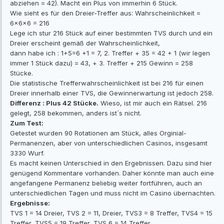
abziehen = 42). Macht ein Plus von immerhin 6 Stück.
Wie sieht es für den Dreier-Treffer aus: Wahrscheinlichkeit =
6x6x6 = 216
Lege ich stur 216 Stück auf einer bestimmten TVS durch und ein
Dreier erscheint gemäß der Wahrscheinlichkeit,
dann habe ich : 1+5=6 +1 = 7, 2. Treffer + 35 = 42 + 1 (wir legen
immer 1 Stück dazu) = 43, + 3. Treffer + 215 Gewinn = 258
Stücke.
Die statistische Trefferwahrscheinlichkeit ist bei 216 für einen
Dreier innerhalb einer TVS, die Gewinnerwartung ist jedoch 258.
Differenz : Plus 42 Stücke.
Wieso, ist mir auch ein Rätsel. 216
gelegt, 258 bekommen, anders ist´s nicht.
Zum Test:
Getestet wurden 90 Rotationen am Stück, alles Orginial-
Permanenzen, aber von unterschiedlichen Casinos, insgesamt
3330 Wurf.
Es macht keinen Unterschied in den Ergebnissen. Dazu sind hier
genügend Kommentare vorhanden. Daher könnte man auch eine
angefangene Permanenz beliebig weiter fortführen, auch an
unterschiedlichen Tagen und muss nicht im Casino übernachten.
Ergebnisse:
TVS 1 = 14 Dreier, TVS 2 = 11, Dreier, TVS3 = 8 Treffer, TVS4 = 15
Treffer, TVS5 = 19 Treffer, TVS 6 = 14 Treffer.