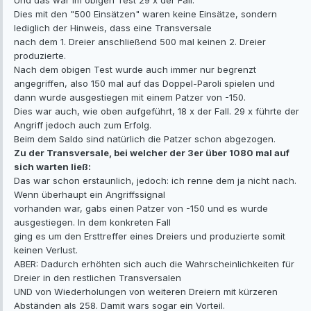
Und das war im obigen Test 29 x der Fall.
Dies mit den "500 Einsätzen" waren keine Einsätze, sondern
lediglich der Hinweis, dass eine Transversale
nach dem 1. Dreier anschließend 500 mal keinen 2. Dreier
produzierte.
Nach dem obigen Test wurde auch immer nur begrenzt
angegriffen, also 150 mal auf das Doppel-Paroli spielen und
dann wurde ausgestiegen mit einem Patzer von -150.
Dies war auch, wie oben aufgeführt, 18 x der Fall. 29 x führte der
Angriff jedoch auch zum Erfolg.
Beim dem Saldo sind natürlich die Patzer schon abgezogen.
Zu der Transversale, bei welcher der 3er über 1080 mal auf
sich warten ließ:
Das war schon erstaunlich, jedoch: ich renne dem ja nicht nach.
Wenn überhaupt ein Angriffssignal
vorhanden war, gabs einen Patzer von -150 und es wurde
ausgestiegen. In dem konkreten Fall
ging es um den Ersttreffer eines Dreiers und produzierte somit
keinen Verlust.
ABER: Dadurch erhöhten sich auch die Wahrscheinlichkeiten für
Dreier in den restlichen Transversalen
UND von Wiederholungen von weiteren Dreiern mit kürzeren
Abständen als 258. Damit wars sogar ein Vorteil.