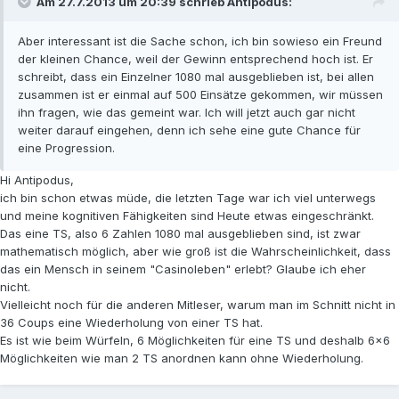
Am 27.7.2013 um 20:39 schrieb Antipodus:
Aber interessant ist die Sache schon, ich bin sowieso ein Freund
der kleinen Chance, weil der Gewinn entsprechend hoch ist. Er
schreibt, dass ein Einzelner 1080 mal ausgeblieben ist, bei allen
zusammen ist er einmal auf 500 Einsätze gekommen, wir müssen
ihn fragen, wie das gemeint war. Ich will jetzt auch gar nicht
weiter darauf eingehen, denn ich sehe eine gute Chance für
eine Progression.
Hi Antipodus,
ich bin schon etwas müde, die letzten Tage war ich viel unterwegs
und meine kognitiven Fähigkeiten sind Heute etwas eingeschränkt.
Das eine TS, also 6 Zahlen 1080 mal ausgeblieben sind, ist zwar
mathematisch möglich, aber wie groß ist die Wahrscheinlichkeit, dass
das ein Mensch in seinem "Casinoleben" erlebt? Glaube ich eher
nicht.
Vielleicht noch für die anderen Mitleser, warum man im Schnitt nicht in
36 Coups eine Wiederholung von einer TS hat.
Es ist wie beim Würfeln, 6 Möglichkeiten für eine TS und deshalb 6x6
Möglichkeiten wie man 2 TS anordnen kann ohne Wiederholung.