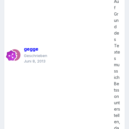
Au
f
Gr
un
d
de
s
Te
gegge
xte
Geschrieben
s
Juni 8, 2013
mu
ss
ich
Be
tss
on
unt
ers
tell
en,
da