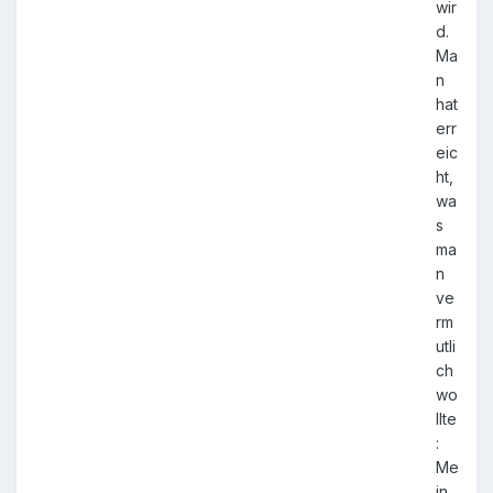
wir
d.
Ma
n
hat
err
eic
ht,
wa
s
ma
n
ve
rm
utli
ch
wo
llte
:
Me
in