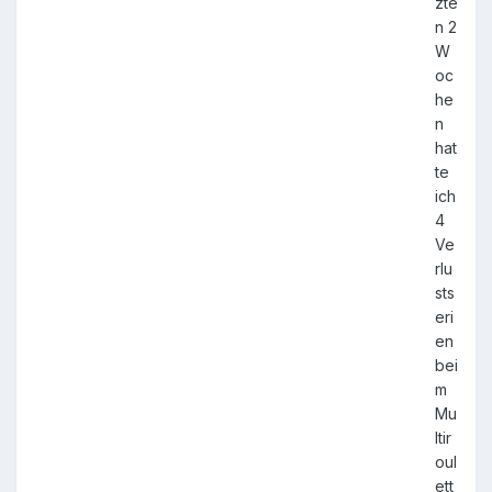
zte
n 2
W
oc
he
n
hat
te
ich
4
Ve
rlu
sts
eri
en
bei
m
Mu
ltir
oul
ett