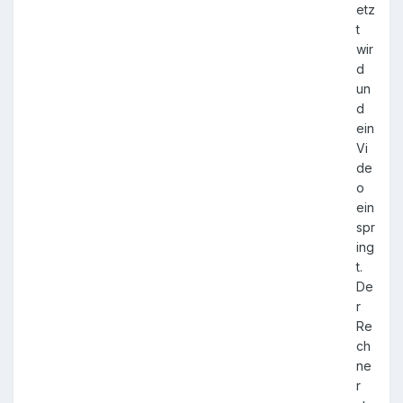
etz
t
wir
d
un
d
ein
Vi
de
o
ein
spr
ing
t.
De
r
Re
ch
ne
r