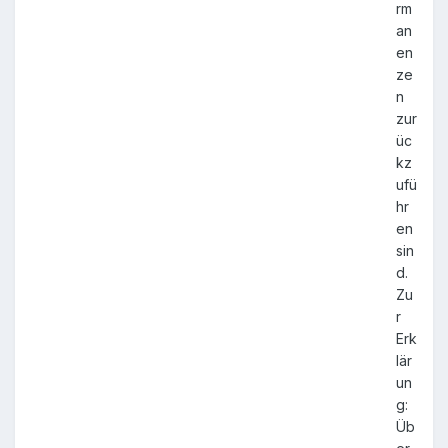
rm
an
en
ze
n
zur
üc
kz
ufü
hr
en
sin
d.
Zu
r
Erk
lär
un
g:
Üb