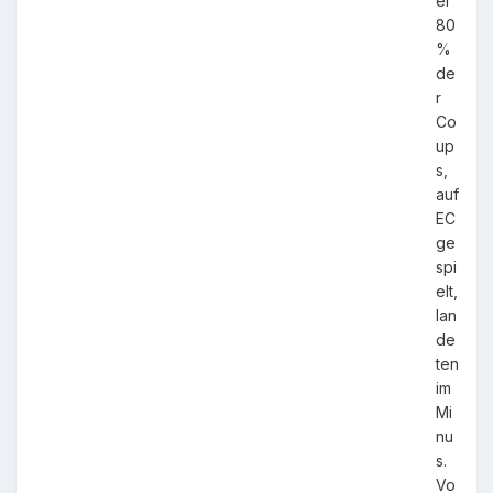
er
80
%
de
r
Co
up
s,
auf
EC
ge
spi
elt,
lan
de
ten
im
Mi
nu
s.
Vo