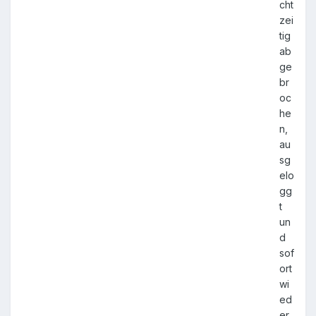
cht
zei
tig
ab
ge
br
oc
he
n,
au
sg
elo
gg
t
un
d
sof
ort
wi
ed
er