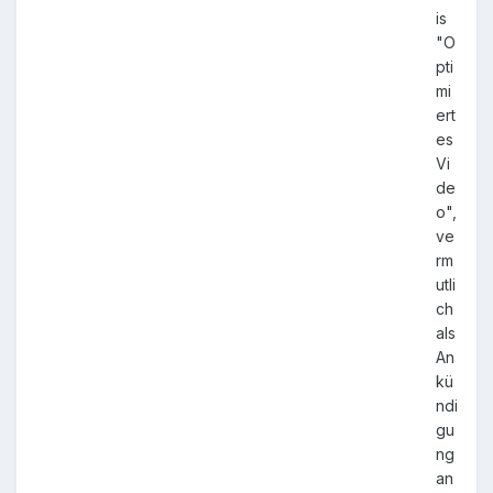
is
"O
pti
mi
ert
es
Vi
de
o",
ve
rm
utli
ch
als
An
kü
ndi
gu
ng
an