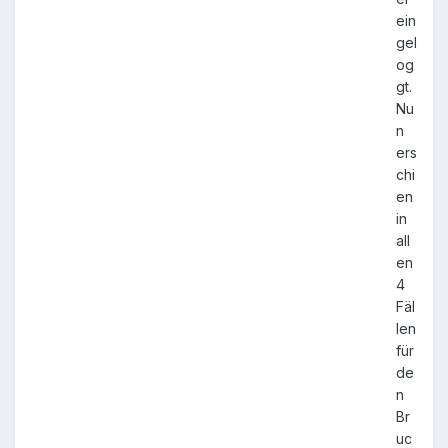
ein
gel
og
gt.
Nu
n
ers
chi
en
in
all
en
4
Fäl
len
für
de
n
Br
uc