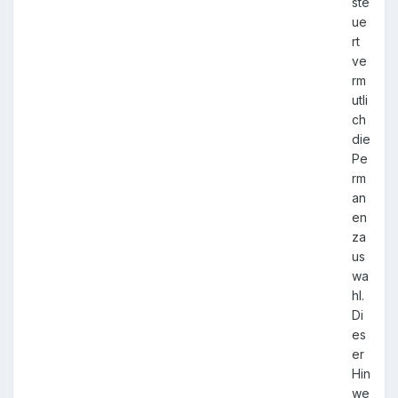
ste
ue
rt
ve
rm
utli
ch
die
Pe
rm
an
en
za
us
wa
hl.
Di
es
er
Hin
we