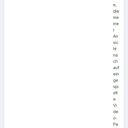
e,
die
me
ine
r
An
sic
ht
na
ch
auf
ein
ge
spi
elt
e
Vi
de
o-
Pe