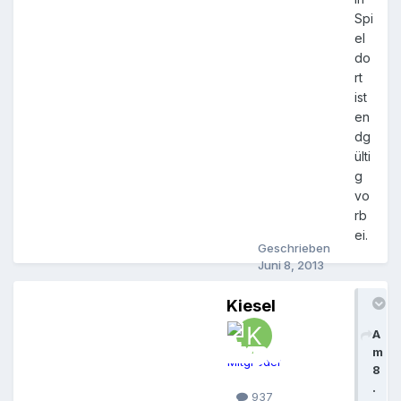
Spi
el
do
rt
ist
en
dg
ülti
g
vo
rb
ei.
Geschrieben
Juni 8, 2013
Kiesel
A
m
Mitglieder
8
.
937