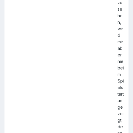
zu
se
he
n,
wir
d
mir
ab
er
nie
bei
m
Spi
els
tart
an
ge
zei
gt,
de