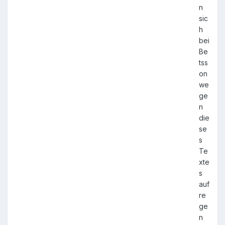
n
sic
h
bei
Be
tss
on
we
ge
n
die
se
s
Te
xte
s
auf
re
ge
n