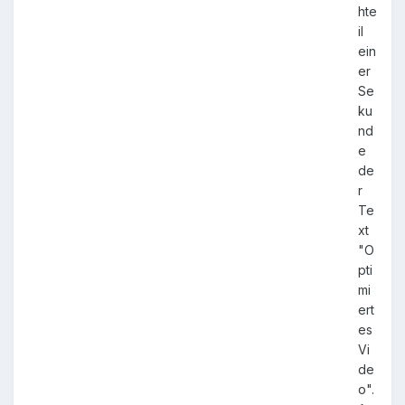
hte
il
ein
er
Se
ku
nd
e
de
r
Te
xt
"O
pti
mi
ert
es
Vi
de
o".