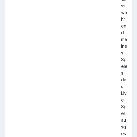
ss
wä
hr
en
d
me
ine
s
Spi
ele
s
da
s
Liv
e-
Spi
el
au
sg
es