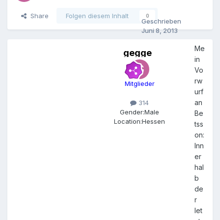
Share
Folgen diesem Inhalt
0
Geschrieben
Juni 8, 2013
Me
gegge
in
Vo
rw
Mitglieder
urf
an
314
Gender:
Male
Be
Location:
Hessen
tss
on:
Inn
er
hal
b
de
r
let