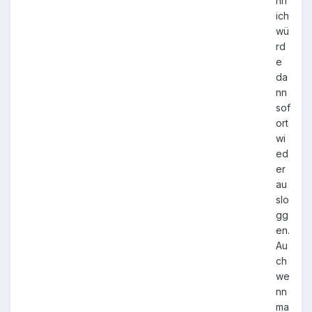
nn
ich
wü
rd
e
da
nn
sof
ort
wi
ed
er
au
slo
gg
en.
Au
ch
we
nn
ma