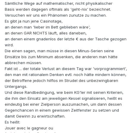
Sämtliche Wege auf mathematischer, nicht physikalischer
Basis werden dagegen oftmals als 'geht-nix' bezeichnet.
Versuchen wir uns ein Phänomen zunutze zu machen.
Es gibt ja nun jene Casinotage,
an denen man 'lieber im Bett geblieben wäre',
an denen GAR NICHTS läuft, alles daneben,
an denen einem gnadenlos der letzte € aus der Tasche gezogen
wird.
Die einen sagen, man müsse in diesen Minus-Serien seine
Einsätze bis zum Minimum absenken, die anderen man hätte
abbrechen müssen.
Fakt ist ... der totale Verlust an diesem Tag war 'vorprogrammiert',
den man mit rationalem Denken evtl. noch hätte mindern können,
der Betroffene jedoch hilflos im Strudel des unbezwingbaren
Untergangs.
Und diese Randbedingung, wie beim KG'ler mit seinen Kriterien,
die ihm den Einsatz am jeweiligen Kessel signalisieren, heißt es
eindeutig bei einer Zielperson auszumachen, um dann dessen
Gegenchancen in einem gewissen Zeitfenster zu setzen und
damit Gewinn zu erwirtschaften.
Es heißt:
Jouer avec le gagneur ou