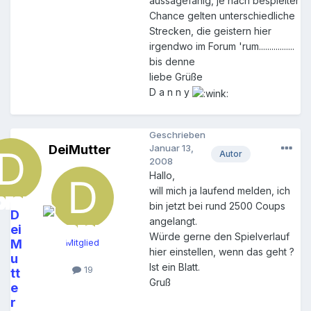
aussagefähig, je nach bespielter
Chance gelten unterschiedliche
Strecken, die geistern hier
irgendwo im Forum 'rum.................
bis denne
liebe Grüße
D a n n y
Geschrieben
DeiMutter
Januar 13,
Autor
2008
Hallo,
will mich ja laufend melden, ich
bin jetzt bei rund 2500 Coups
D
angelangt.
ei
Würde gerne den Spielverlauf
M
Mitglied
hier einstellen, wenn das geht ?
u
Ist ein Blatt.
19
tt
Gruß
e
r