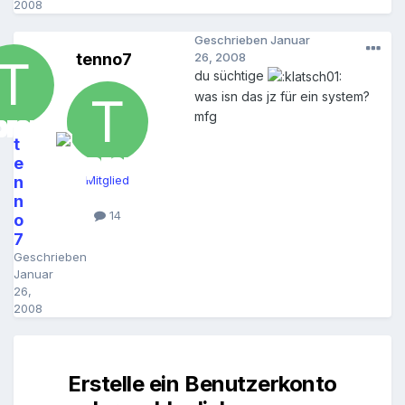
2008
Geschrieben
Januar
tenno7
26, 2008
du süchtige
was isn das jz für ein system?
mfg
t
e
n
Mitglied
n
14
o
7
Geschrieben
Januar
26,
2008
Erstelle ein Benutzerkonto