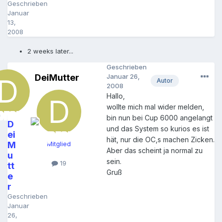
Geschrieben
Januar
13,
2008
2 weeks later...
Geschrieben
DeiMutter
Januar 26,
Autor
2008
Hallo,
wollte mich mal wider melden,
bin nun bei Cup 6000 angelangt
D
und das System so kurios es ist
ei
hät, nur die OC,s machen Zicken.
M
Mitglied
Aber das scheint ja normal zu
u
sein.
19
tt
Gruß
e
r
Geschrieben
Januar
26,