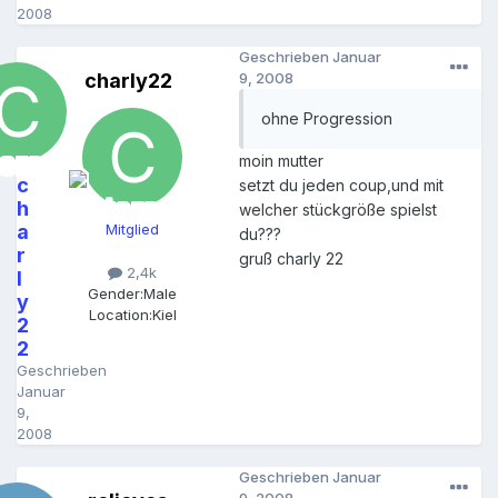
2008
Geschrieben
Januar
charly22
9, 2008
ohne Progression
moin mutter
c
setzt du jeden coup,und mit
h
welcher stückgröße spielst
a
Mitglied
du???
r
gruß charly 22
2,4k
l
Gender:
Male
y
Location:
Kiel
2
2
Geschrieben
Januar
9,
2008
Geschrieben
Januar