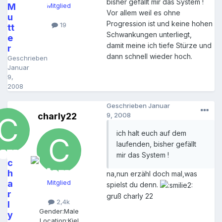
bisher gefällt mir das System !
M
Mitglied
Vor allem weil es ohne
u
Progression ist und keine hohen
19
tt
Schwankungen unterliegt,
e
damit meine ich tiefe Stürze und
r
dann schnell wieder hoch.
Geschrieben
Januar
9,
2008
Geschrieben
Januar
charly22
9, 2008
ich halt euch auf dem
laufenden, bisher gefällt
mir das System !
c
h
na,nun erzähl doch mal,was
a
Mitglied
spielst du denn.
r
gruß charly 22
2,4k
l
Gender:
Male
y
Location:
Kiel