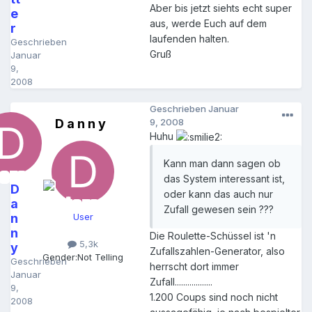
Aber bis jetzt siehts echt super
e
aus, werde Euch auf dem
r
laufenden halten.
Geschrieben
Gruß
Januar
9,
2008
Geschrieben
Januar
D a n n y
9, 2008
Huhu
Kann man dann sagen ob
das System interessant ist,
D
oder kann das auch nur
a
Zufall gewesen sein ???
n
User
n
Die Roulette-Schüssel ist 'n
5,3k
y
Zufallszahlen-Generator, also
Gender:
Not Telling
Geschrieben
herrscht dort immer
Januar
Zufall..................
9,
1.200 Coups sind noch nicht
2008