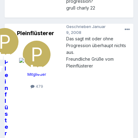
progression?
gruß charly 22
Geschrieben
Januar
Pleinflüsterer
9, 2008
Das sagt mit oder ohne
Progression überhaupt nichts
aus.
Freundliche Grüße vom
P
Pleinflüsterer
l
e
Mitglieder
i
479
n
f
l
ü
s
t
e
r