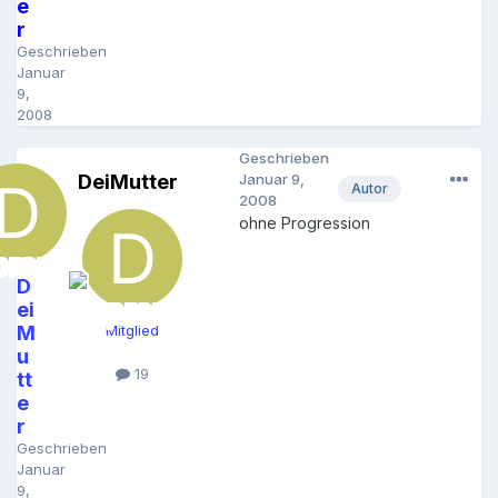
e
r
Geschrieben
Januar
9,
2008
Geschrieben
DeiMutter
Januar 9,
Autor
2008
ohne Progression
D
ei
M
Mitglied
u
19
tt
e
r
Geschrieben
Januar
9,