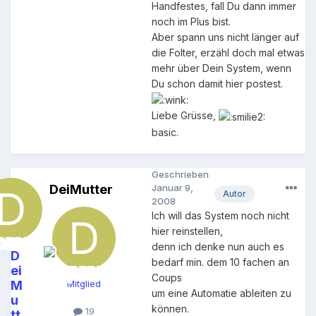
Handfestes, fall Du dann immer
noch im Plus bist.
Aber spann uns nicht länger auf
die Folter, erzähl doch mal etwas
mehr über Dein System, wenn
Du schon damit hier postest.
Liebe Grüsse,
basic.
Geschrieben
DeiMutter
Januar 9,
Autor
2008
Ich will das System noch nicht
hier reinstellen,
denn ich denke nun auch es
D
bedarf min. dem 10 fachen an
ei
Coups
M
Mitglied
um eine Automatie ableiten zu
u
können.
19
tt