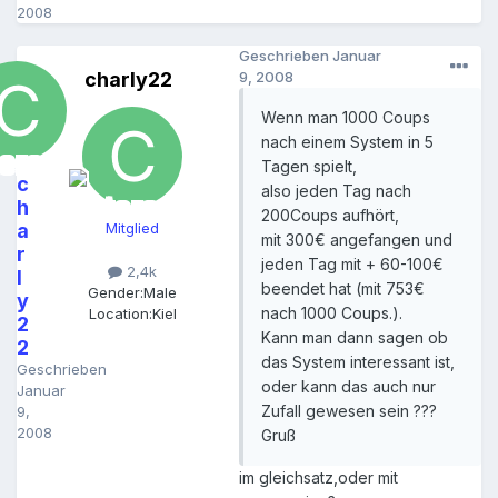
2008
Geschrieben
Januar
charly22
9, 2008
Wenn man 1000 Coups
nach einem System in 5
Tagen spielt,
c
also jeden Tag nach
h
200Coups aufhört,
a
Mitglied
mit 300€ angefangen und
r
jeden Tag mit + 60-100€
2,4k
l
beendet hat (mit 753€
Gender:
Male
y
nach 1000 Coups.).
Location:
Kiel
2
Kann man dann sagen ob
2
das System interessant ist,
Geschrieben
oder kann das auch nur
Januar
Zufall gewesen sein ???
9,
2008
Gruß
im gleichsatz,oder mit