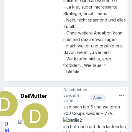
sollte er dann antworten ???
- Ja klar, super interessante
Strategie, erzähl mehr.
- Nein, nicht spannend und alles
Zufall.
- Ohne weitere Angaben kann
niemand dazu etwas sagen.
- mach weiter und erzähle erst
davon wenn Du verlierst.
- Wir kaufen nichts, aber
trotzdem : Wie teuer ?
- bla bla
Geschrieben
DeiMutter
Januar 9,
Autor
2008
also nach tag 6 und weiteren
200 Coups wieder + 77€
D
ich halt euch auf dem laufenden,
ei