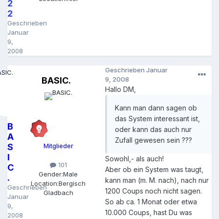
2
2
Geschrieben
Januar
9,
2008
Geschrieben
Januar
BASIC.
9, 2008
Hallo DM,
Kann man dann sagen ob
das System interessant ist,
B
oder kann das auch nur
A
Zufall gewesen sein ???
S
Mitglieder
I
Sowohl,- als auch!
101
C
Aber ob ein System was taugt,
Gender:
Male
.
kann man (m. M. nach), nach nur
Location:
Bergisch
Geschrieben
1200 Coups noch nicht sagen.
Gladbach
Januar
So ab ca. 1 Monat oder etwa
9,
10.000 Coups, hast Du was
2008