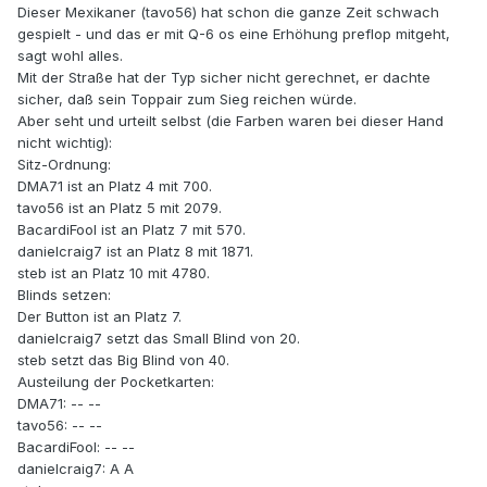
Dieser Mexikaner (tavo56) hat schon die ganze Zeit schwach
gespielt - und das er mit Q-6 os eine Erhöhung preflop mitgeht,
sagt wohl alles.
Mit der Straße hat der Typ sicher nicht gerechnet, er dachte
sicher, daß sein Toppair zum Sieg reichen würde.
Aber seht und urteilt selbst (die Farben waren bei dieser Hand
nicht wichtig):
Sitz-Ordnung:
DMA71 ist an Platz 4 mit 700.
tavo56 ist an Platz 5 mit 2079.
BacardiFool ist an Platz 7 mit 570.
danielcraig7 ist an Platz 8 mit 1871.
steb ist an Platz 10 mit 4780.
Blinds setzen:
Der Button ist an Platz 7.
danielcraig7 setzt das Small Blind von 20.
steb setzt das Big Blind von 40.
Austeilung der Pocketkarten:
DMA71: -- --
tavo56: -- --
BacardiFool: -- --
danielcraig7: A A