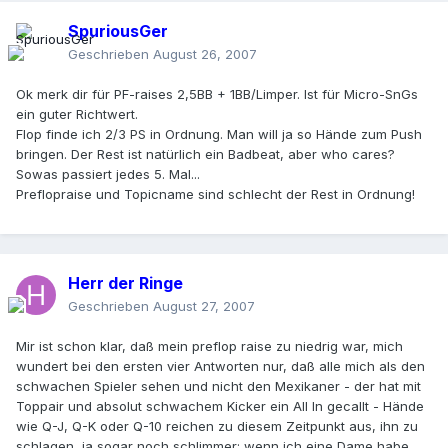
SpuriousGer
Geschrieben
August 26, 2007
Ok merk dir für PF-raises 2,5BB + 1BB/Limper. Ist für Micro-SnGs
ein guter Richtwert.
Flop finde ich 2/3 PS in Ordnung. Man will ja so Hände zum Push
bringen. Der Rest ist natürlich ein Badbeat, aber who cares?
Sowas passiert jedes 5. Mal...
Preflopraise und Topicname sind schlecht der Rest in Ordnung!
Herr der Ringe
Geschrieben
August 27, 2007
Mir ist schon klar, daß mein preflop raise zu niedrig war, mich
wundert bei den ersten vier Antworten nur, daß alle mich als den
schwachen Spieler sehen und nicht den Mexikaner - der hat mit
Toppair und absolut schwachem Kicker ein All In gecallt - Hände
wie Q-J, Q-K oder Q-10 reichen zu diesem Zeitpunkt aus, ihn zu
schlagen, ja sogar noch schlimmer: wenn ich eine Dame habe,