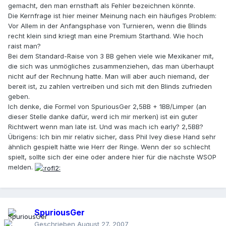
gemacht, den man ernsthaft als Fehler bezeichnen könnte.
Die Kernfrage ist hier meiner Meinung nach ein häufiges Problem:
Vor Allem in der Anfangsphase von Turnieren, wenn die Blinds
recht klein sind kriegt man eine Premium Starthand. Wie hoch
raist man?
Bei dem Standard-Raise von 3 BB gehen viele wie Mexikaner mit,
die sich was unmögliches zusammenziehen, das man überhaupt
nicht auf der Rechnung hatte. Man will aber auch niemand, der
bereit ist, zu zahlen vertreiben und sich mit den Blinds zufrieden
geben.
Ich denke, die Formel von SpuriousGer 2,5BB + 1BB/Limper (an
dieser Stelle danke dafür, werd ich mir merken) ist ein guter
Richtwert wenn man late ist. Und was mach ich early? 2,5BB?
Übrigens: Ich bin mir relativ sicher, dass Phil Ivey diese Hand sehr
ähnlich gespielt hätte wie Herr der Ringe. Wenn der so schlecht
spielt, sollte sich der eine oder andere hier für die nächste WSOP
melden.
SpuriousGer
Geschrieben
August 27, 2007