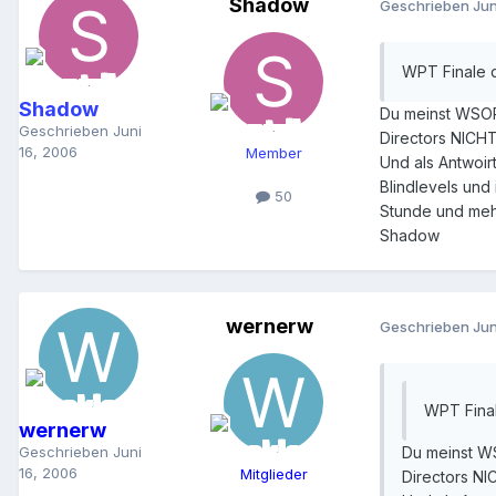
Shadow
Geschrieben
Jun
WPT Finale d
Shadow
Du meinst WSOP 
Geschrieben
Juni
Directors NICHT
16, 2006
Member
Und als Antwoirt
Blindlevels und 
50
Stunde und meh
Shadow
wernerw
Geschrieben
Jun
WPT Final
wernerw
Geschrieben
Juni
Du meinst WS
16, 2006
Mitglieder
Directors NI