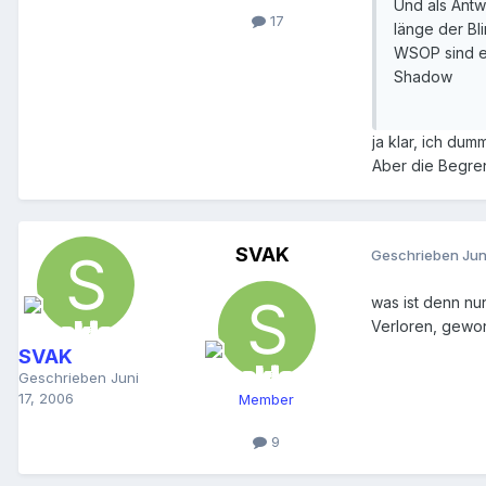
Und als Antwo
17
länge der Bli
WSOP sind e
Shadow
ja klar, ich du
Aber die Begren
SVAK
Geschrieben
Jun
was ist denn nu
Verloren, gewon
SVAK
Geschrieben
Juni
17, 2006
Member
9