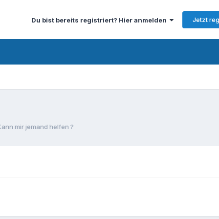
Jetzt reg
Du bist bereits registriert? Hier anmelden
Kann mir jemand helfen ?