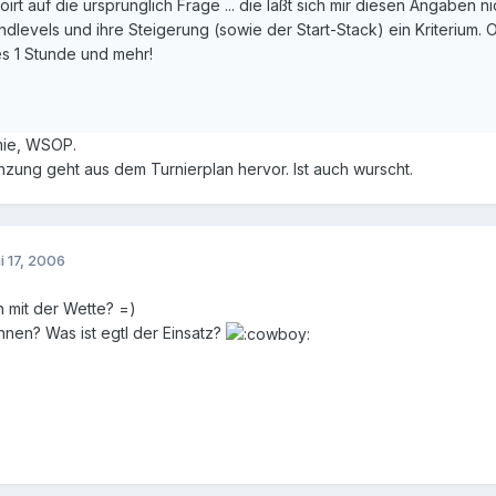
irt auf die ursprünglich Frage ... die läßt sich mir diesen Angaben n
ndlevels und ihre Steigerung (sowie der Start-Stack) ein Kriterium. O
s 1 Stunde und mehr!
mmie, WSOP.
zung geht aus dem Turnierplan hervor. Ist auch wurscht.
i 17, 2006
n mit der Wette? =)
nen? Was ist egtl der Einsatz?