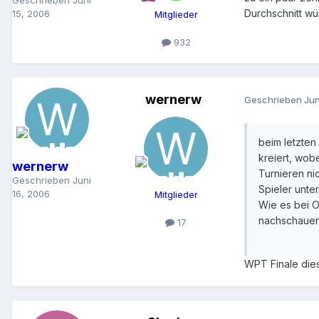
Durchschnitt wü
15, 2006
Mitglieder
932
wernerw
Geschrieben
Jun
beim letzte
kreiert, wob
wernerw
Turnieren nic
Geschrieben
Juni
Spieler unte
16, 2006
Mitglieder
Wie es bei O
nachschaue
17
WPT Finale dies