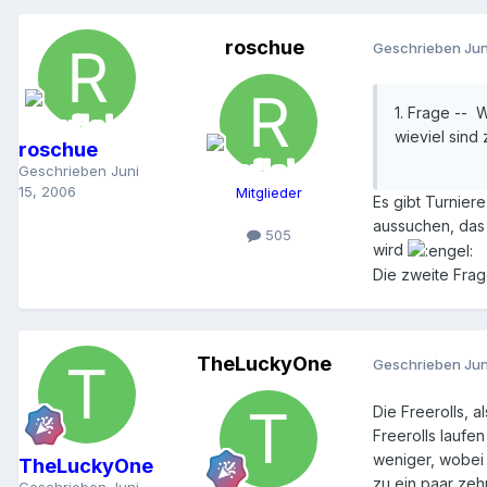
roschue
Geschrieben
Jun
1. Frage -- 
wieviel sind
roschue
Geschrieben
Juni
15, 2006
Mitglieder
Es gibt Turnier
aussuchen, das 
505
wird
Die zweite Frag
TheLuckyOne
Geschrieben
Jun
Die Freerolls, 
Freerolls laufe
weniger, wobei 
TheLuckyOne
zu ein paar zeh
Geschrieben
Juni