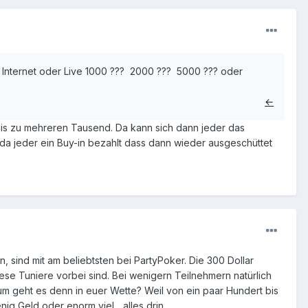
im Internet oder Live 1000 ??? 2000 ??? 5000 ??? oder
←
0 bis zu mehreren Tausend. Da kann sich dann jeder das
r, da jeder ein Buy-in bezahlt dass dann wieder ausgeschüttet
, sind mit am beliebtsten bei PartyPoker. Die 300 Dollar
ese Tuniere vorbei sind. Bei wenigern Teilnehmern natürlich
m geht es denn in euer Wette? Weil von ein paar Hundert bis
 Geld oder enorm viel... alles drin.