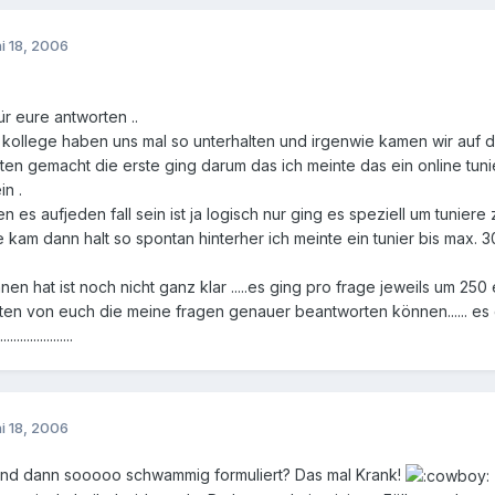
i 18, 2006
ür eure antworten ..
n kollege haben uns mal so unterhalten und irgenwie kamen wir auf 
ten gemacht die erste ging darum das ich meinte das ein online tun
n .
 es aufjeden fall sein ist ja logisch nur ging es speziell um tuniere
 kam dann halt so spontan hinterher ich meinte ein tunier bis max. 30
en hat ist noch nicht ganz klar .....es ging pro frage jeweils um 2
en von euch die meine fragen genauer beantworten können...... es geh
..................
i 18, 2006
Und dann sooooo schwammig formuliert? Das mal Krank!