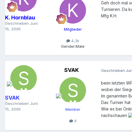
Geh doch mal se
Turnieren. Da k
Mfg K.H.
K. Hornblau
Geschrieben
Juni
15, 2006
Mitglieder
4,3k
Gender:
Male
SVAK
Geschrieben
Jun
beim letzten W
wobei der Siege
Im genannten Bei
SVAK
Das Turnier hat
Geschrieben
Juni
Wie es bei Onli
15, 2006
Member
nachschauen
9