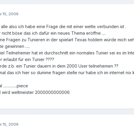
i 15, 2006
 alle also ich habe eine Frage die mit einer wette verbunden ist .
ir nicht böse das ich dafür ein neues Thema eröffne ....
ine Fragen zu Tunieren in der spielart Texas holdem würde mich se
e gewinnen .....
viel Teilnehemer hat im durchschnitt ein normales Tunier sei es im I
 erlaubt für ein Tunier ????
rde z.b. ein Tunier dauern in dem 2000 User teilnehemen ??
mal das ich hier so dumme fragen stelle nur habe ich im internet n
.
.............piece
nd wird weltmeister 2000000000006
i 15, 2006