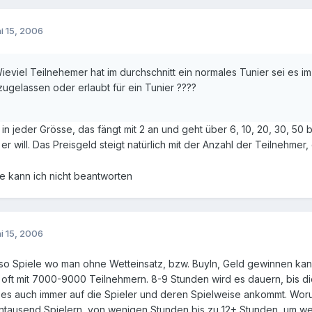
i 15, 2006
Wieviel Teilnehemer hat im durchschnitt ein normales Tunier sei es 
 zugelassen oder erlaubt für ein Tunier ????
e in jeder Grösse, das fängt mit 2 an und geht über 6, 10, 20, 30, 5
er will. Das Preisgeld steigt natürlich mit der Anzahl der Teilnehme
e kann ich nicht beantworten
i 15, 2006
also Spiele wo man ohne Wetteinsatz, bzw. BuyIn, Geld gewinnen kann
n oft mit 7000-9000 Teilnehmern. 8-9 Stunden wird es dauern, bis di
es auch immer auf die Spieler und deren Spielweise ankommt. Woru
ntausend Spielern, von wenigen Stunden bis zu 12+ Stunden, um wenig