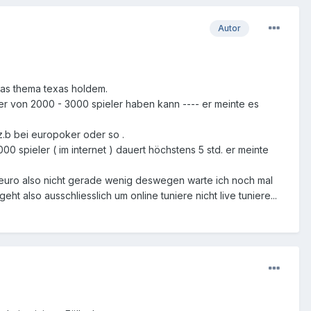
Autor
das thema texas holdem.
ier von 2000 - 3000 spieler haben kann ---- er meinte es
 z.b bei europoker oder so .
00 spieler ( im internet ) dauert höchstens 5 std. er meinte
50 euro also nicht gerade wenig deswegen warte ich noch mal
t also ausschliesslich um online tuniere nicht live tuniere...