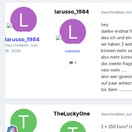
larusso_1984
Geschrieben
Jun
hey
danke erstmal f
also ich und ei
larusso_1984
wir haben 2 wet
Geschrieben
Juni
können mehr sei
18, 2006
Member
also mehr können
9
die zweite frage
nein mehr ......
also wer gewonn
auf paar antwort
bis dann ...................
TheLuckyOne
Geschrieben
Jun
2 x 250 Euro? 