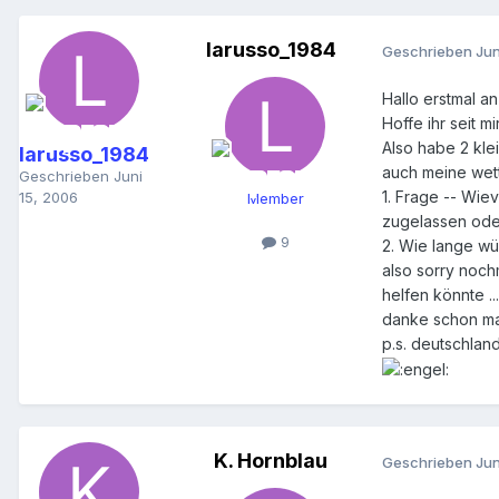
larusso_1984
Geschrieben
Jun
Hallo erstmal an
Hoffe ihr seit m
Also habe 2 kle
larusso_1984
auch meine wett
Geschrieben
Juni
1. Frage -- Wie
15, 2006
Member
zugelassen oder
9
2. Wie lange wü
also sorry noch
helfen könnte ..
danke schon mal ..
p.s. deutschla
K. Hornblau
Geschrieben
Jun