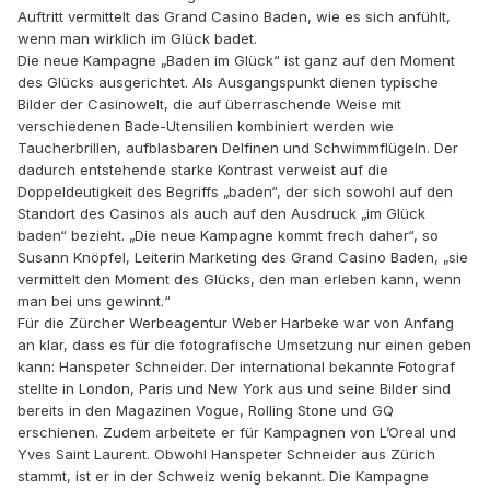
Auftritt vermittelt das Grand Casino Baden, wie es sich anfühlt,
wenn man wirklich im Glück badet.
Die neue Kampagne „Baden im Glück“ ist ganz auf den Moment
des Glücks ausgerichtet. Als Ausgangspunkt dienen typische
Bilder der Casinowelt, die auf überraschende Weise mit
verschiedenen Bade-Utensilien kombiniert werden wie
Taucherbrillen, aufblasbaren Delfinen und Schwimmflügeln. Der
dadurch entstehende starke Kontrast verweist auf die
Doppeldeutigkeit des Begriffs „baden“, der sich sowohl auf den
Standort des Casinos als auch auf den Ausdruck „im Glück
baden“ bezieht. „Die neue Kampagne kommt frech daher“, so
Susann Knöpfel, Leiterin Marketing des Grand Casino Baden, „sie
vermittelt den Moment des Glücks, den man erleben kann, wenn
man bei uns gewinnt.“
Für die Zürcher Werbeagentur Weber Harbeke war von Anfang
an klar, dass es für die fotografische Umsetzung nur einen geben
kann: Hanspeter Schneider. Der international bekannte Fotograf
stellte in London, Paris und New York aus und seine Bilder sind
bereits in den Magazinen Vogue, Rolling Stone und GQ
erschienen. Zudem arbeitete er für Kampagnen von L’Oreal und
Yves Saint Laurent. Obwohl Hanspeter Schneider aus Zürich
stammt, ist er in der Schweiz wenig bekannt. Die Kampagne