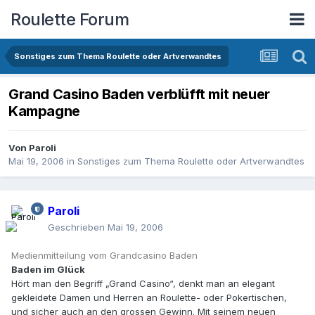
Roulette Forum
Sonstiges zum Thema Roulette oder Artverwandtes
Grand Casino Baden verblüfft mit neuer
Kampagne
Von
Paroli
Mai 19, 2006
in
Sonstiges zum Thema Roulette oder Artverwandtes
Paroli
Geschrieben
Mai 19, 2006
Medienmitteilung vom Grandcasino Baden
Baden im Glück
Hört man den Begriff „Grand Casino“, denkt man an elegant
gekleidete Damen und Herren an Roulette- oder Pokertischen,
und sicher auch an den grossen Gewinn. Mit seinem neuen