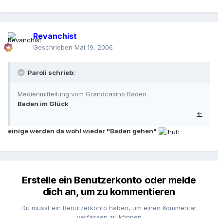
Revanchist
Geschrieben
Mai 19, 2006
Paroli schrieb:
Medienmitteilung vom Grandcasino Baden
Baden im Glück
←
einige werden da wohl wieder "Baden gehen"
Erstelle ein Benutzerkonto oder melde
dich an, um zu kommentieren
Du musst ein Benutzerkonto haben, um einen Kommentar
verfassen zu können