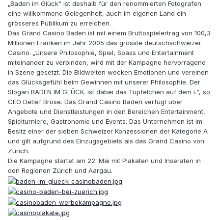
„Baden im Glück“ ist deshalb für den renommierten Fotografen
eine willkommene Gelegenheit, auch im eigenen Land ein
grösseres Publikum zu erreichen.
Das Grand Casino Baden ist mit einem Bruttospielertrag von 100,3
Millionen Franken im Jahr 2005 das grösste deutschschweizer
Casino. „Unsere Philosophie, Spiel, Spass und Entertainment
miteinander zu verbinden, wird mit der Kampagne hervorragend
in Szene gesetzt. Die Bildwelten wecken Emotionen und vereinen
das Glücksgefühl beim Gewinnen mit unserer Philosophie. Der
Slogan BADEN IM GLÜCK. ist dabei das Tüpfelchen auf dem i.“, so
CEO Detlef Brose. Das Grand Casino Baden verfügt über
Angebote und Dienstleistungen in den Bereichen Entertainment,
Spielturniere, Gastronomie und Events. Das Unternehmen ist im
Besitz einer der sieben Schweizer Konzessionen der Kategorie A
und gilt aufgrund des Einzugsgebiets als das Grand Casino von
Zürich.
Die Kampagne startet am 22. Mai mit Plakaten und Inseraten in
den Regionen Zürich und Aargau.