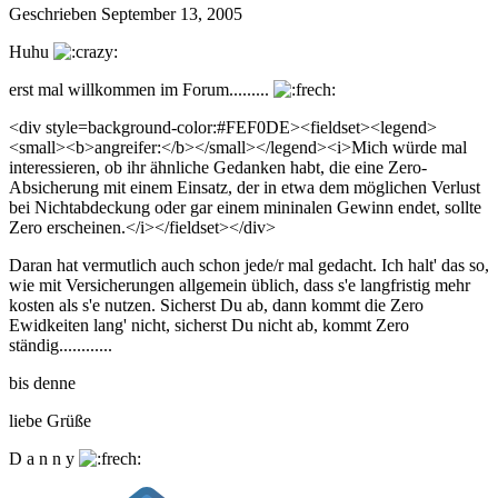
Geschrieben
September 13, 2005
Huhu
erst mal willkommen im Forum.........
<div style=background-color:#FEF0DE><fieldset><legend>
<small><b>angreifer:</b></small></legend><i>Mich würde mal
interessieren, ob ihr ähnliche Gedanken habt, die eine Zero-
Absicherung mit einem Einsatz, der in etwa dem möglichen Verlust
bei Nichtabdeckung oder gar einem mininalen Gewinn endet, sollte
Zero erscheinen.</i></fieldset></div>
Daran hat vermutlich auch schon jede/r mal gedacht. Ich halt' das so,
wie mit Versicherungen allgemein üblich, dass s'e langfristig mehr
kosten als s'e nutzen. Sicherst Du ab, dann kommt die Zero
Ewidkeiten lang' nicht, sicherst Du nicht ab, kommt Zero
ständig............
bis denne
liebe Grüße
D a n n y