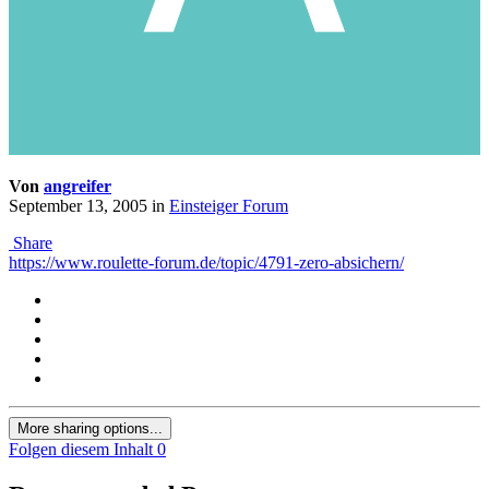
Von
angreifer
September 13, 2005
in
Einsteiger Forum
Share
https://www.roulette-forum.de/topic/4791-zero-absichern/
More sharing options...
Folgen diesem Inhalt
0