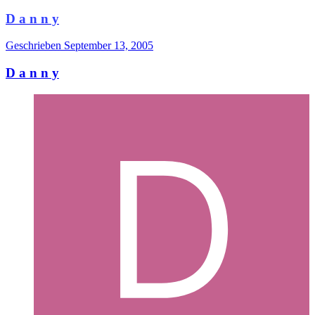
D a n n y
Geschrieben
September 13, 2005
D a n n y