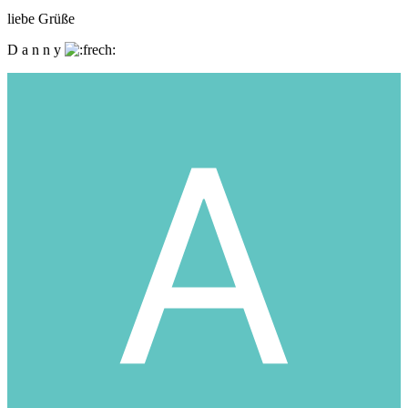
liebe Grüße
D a n n y