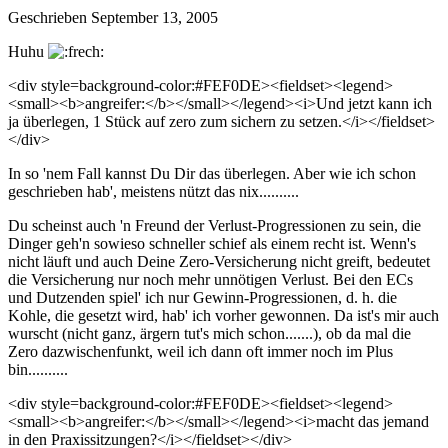
Geschrieben
September 13, 2005
Huhu
<div style=background-color:#FEF0DE><fieldset><legend>
<small><b>angreifer:</b></small></legend><i>Und jetzt kann ich
ja überlegen, 1 Stück auf zero zum sichern zu setzen.</i></fieldset>
</div>
In so 'nem Fall kannst Du Dir das überlegen. Aber wie ich schon
geschrieben hab', meistens nützt das nix..........
Du scheinst auch 'n Freund der Verlust-Progressionen zu sein, die
Dinger geh'n sowieso schneller schief als einem recht ist. Wenn's
nicht läuft und auch Deine Zero-Versicherung nicht greift, bedeutet
die Versicherung nur noch mehr unnötigen Verlust. Bei den ECs
und Dutzenden spiel' ich nur Gewinn-Progressionen, d. h. die
Kohle, die gesetzt wird, hab' ich vorher gewonnen. Da ist's mir auch
wurscht (nicht ganz, ärgern tut's mich schon.......), ob da mal die
Zero dazwischenfunkt, weil ich dann oft immer noch im Plus
bin..........
<div style=background-color:#FEF0DE><fieldset><legend>
<small><b>angreifer:</b></small></legend><i>macht das jemand
in den Praxissitzungen?</i></fieldset></div>