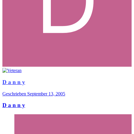
D a n n y
Geschrieben
September 13, 2005
D a n n y