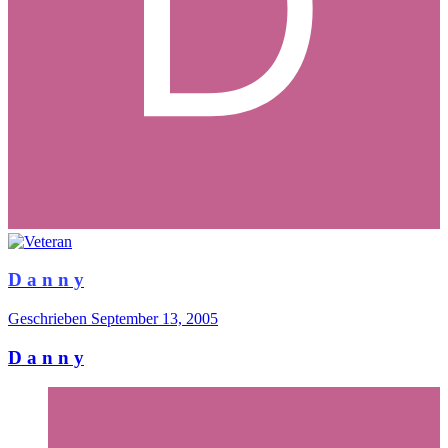
D a n n y
Geschrieben
September 13, 2005
D a n n y