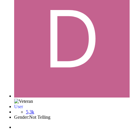
User
5,3k
Gender:
Not Telling