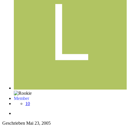
Member
10
Geschrieben
Mai 23, 2005