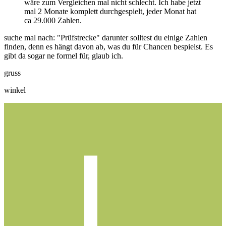
wäre zum Vergleichen mal nicht schlecht. Ich habe jetzt
mal 2 Monate komplett durchgespielt, jeder Monat hat
ca 29.000 Zahlen.
suche mal nach: "Prüfstrecke" darunter solltest du einige Zahlen
finden, denn es hängt davon ab, was du für Chancen bespielst. Es
gibt da sogar ne formel für, glaub ich.
gruss
winkel