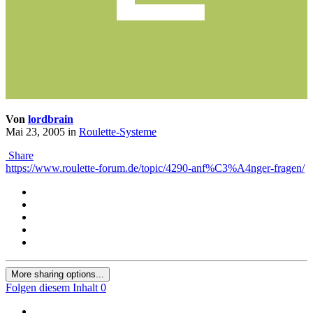
Von
lordbrain
Mai 23, 2005
in
Roulette-Systeme
Share
https://www.roulette-forum.de/topic/4290-anf%C3%A4nger-fragen/
More sharing options...
Folgen diesem Inhalt
0