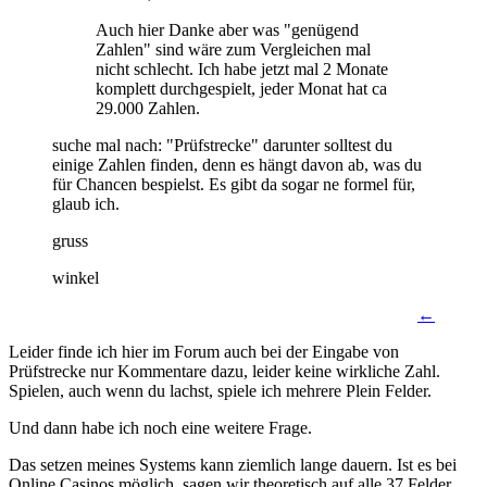
Auch hier Danke aber was "genügend
Zahlen" sind wäre zum Vergleichen mal
nicht schlecht. Ich habe jetzt mal 2 Monate
komplett durchgespielt, jeder Monat hat ca
29.000 Zahlen.
suche mal nach: "Prüfstrecke" darunter solltest du
einige Zahlen finden, denn es hängt davon ab, was du
für Chancen bespielst. Es gibt da sogar ne formel für,
glaub ich.
gruss
winkel
←
Leider finde ich hier im Forum auch bei der Eingabe von
Prüfstrecke nur Kommentare dazu, leider keine wirkliche Zahl.
Spielen, auch wenn du lachst, spiele ich mehrere Plein Felder.
Und dann habe ich noch eine weitere Frage.
Das setzen meines Systems kann ziemlich lange dauern. Ist es bei
Online Casinos möglich, sagen wir theoretisch auf alle 37 Felder