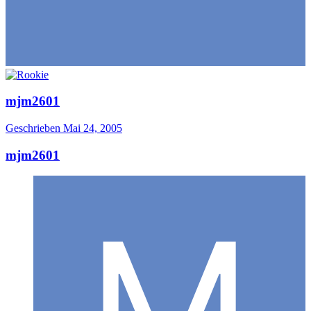
mjm2601
Geschrieben
Mai 24, 2005
mjm2601