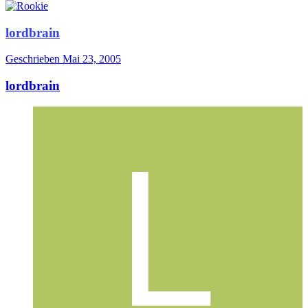
lordbrain
Geschrieben
Mai 23, 2005
lordbrain