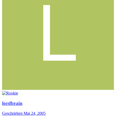
lordbrain
Geschrieben
Mai 24, 2005