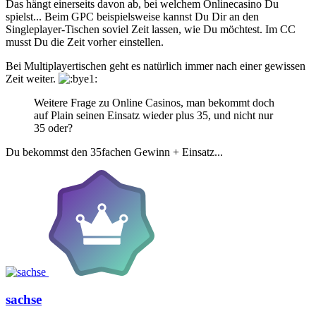
Das hängt einerseits davon ab, bei welchem Onlinecasino Du
spielst... Beim GPC beispielsweise kannst Du Dir an den
Singleplayer-Tischen soviel Zeit lassen, wie Du möchtest. Im CC
musst Du die Zeit vorher einstellen.
Bei Multiplayertischen geht es natürlich immer nach einer gewissen
Zeit weiter.
Weitere Frage zu Online Casinos, man bekommt doch
auf Plain seinen Einsatz wieder plus 35, und nicht nur
35 oder?
Du bekommst den 35fachen Gewinn + Einsatz...
sachse