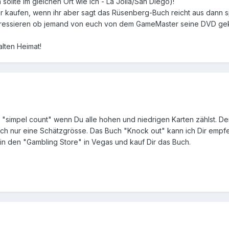
ollte im gleichen Ort wie ich - La Jolla/San Diego)!
r kaufen, wenn ihr aber sagt das Rüsenberg-Buch reicht aus dann sp
essieren ob jemand von euch von dem GameMaster seine DVD gekauft
alten Heimat!
en "simpel count" wenn Du alle hohen und niedrigen Karten zählst. De
h nur eine Schätzgrösse. Das Buch "Knock out" kann ich Dir empfeh
r in den "Gambling Store" in Vegas und kauf Dir das Buch.