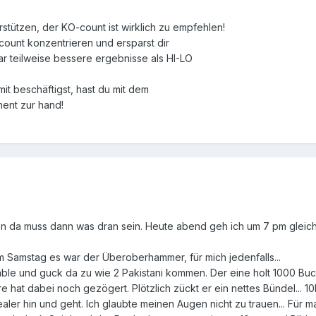
rstützen, der KO-count ist wirklich zu empfehlen!
count konzentrieren und ersparst dir
 teilweise bessere ergebnisse als HI-LO
mit beschäftigst, hast du mit dem
ent zur hand!
en da muss dann was dran sein. Heute abend geh ich um 7 pm gleich
m Samstag es war der Überoberhammer, für mich jedenfalls...
le und guck da zu wie 2 Pakistani kommen. Der eine holt 1000 Bucks 
e hat dabei noch gezögert. Plötzlich zückt er ein nettes Bündel... 10k
ealer hin und geht. Ich glaubte meinen Augen nicht zu trauen... Für 