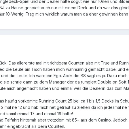
gledeck-Spiel und der Dealer hatte sogut wie nur 10nen und Bilder 
er BJ zu Hause gespielt auch nur mit einem Deck und da war das glei
ur 10-Wertig. Frag mich wirklich warum man da eher gewinnen kann a
. Das allererste mal mit richtigem Counten also mit True und Runnin
bled die Leute am Tisch haben mich wahnsinnig gemacht dabei und ei
h und die Leute. Ich wäre ein Ego. Aber die BS sagt es ja. Dazu noch
 und sie schrie dann zu dem Manager der da rumeiert Double on Soft
eute mich angemacht haben und einmal weil die Dealerin das zum Man
as häufig vorkommt: Running Count 25 bei ca 1 bis 1,5 Decks im Schuh
ich 2 mal ne 12 und hab mich net getraut zu ziehen da ich jedesmal 
d somit einmal 17 und einmal 19 hatte!
d Talfahrt hintermir aber trotzdem mit 85+ aus dem Casino. Jedoch 
ehr eingebracht als beim Counten.