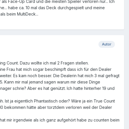
als Face-Up Card und die meisten Spieler verloren nur... Ich
che... habe ca. 10 mal das Deck durchgespielt und meine
ls beim MultiDeck...
Autor
g Count. Dazu wollte ich mal 2 Fragen stellen.
ne Frau hat mich sogar beschimpft dass ich für den Dealer
 weiter. Es kam noch besser. Die Dealerin hat mich 3 mal gefragt
 15. Kann mir mal jemand sagen warum mir diese Dinge
ager schrie? Aber es hat genützt. Ich hatte hinterher 19 und
. Ist ja eigentlich Phantastisch oder? Wäre ja ein True Count
ne 10 bekommen hätte aber torztdem verloren weil der Dealer
hat mir irgendwie als ich ganz aufgehört habe zu counten beim