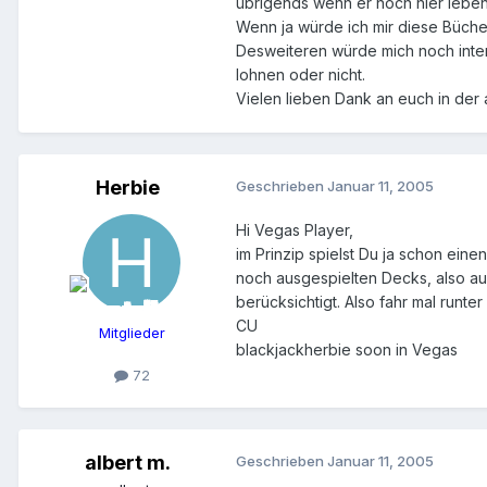
übrigends wenn er noch hier leben s
Wenn ja würde ich mir diese Büche
Desweiteren würde mich noch inter
lohnen oder nicht.
Vielen lieben Dank an euch in der 
Herbie
Geschrieben
Januar 11, 2005
Hi Vegas Player,
im Prinzip spielst Du ja schon ein
noch ausgespielten Decks, also auc
berücksichtigt. Also fahr mal runte
CU
Mitglieder
blackjackherbie soon in Vegas
72
albert m.
Geschrieben
Januar 11, 2005