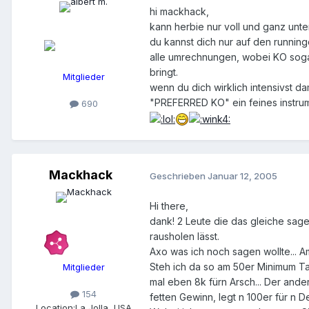
hi mackhack,
kann herbie nur voll und ganz unte
du kannst dich nur auf den running
alle umrechnungen, wobei KO sogar
bringt.
Mitglieder
wenn du dich wirklich intensivst da
"PREFERRED KO" ein feines instrum
690
Mackhack
Geschrieben
Januar 12, 2005
Hi there,
dank! 2 Leute die das gleiche sag
rausholen lässt.
Axo was ich noch sagen wollte... A
Steh ich da so am 50er Minimum Tab
Mitglieder
mal eben 8k fürn Arsch... Der ander
154
fetten Gewinn, legt n 100er für n D
Location:
La Jolla, USA