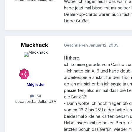
Wobei ich sagen muss das war n Sin
habe jetzt mal bissel mit mir selb
Dealer-Up-Cards waren auch fast n
Liebe Grüße!
Mackhack
Geschrieben
Januar 12, 2005
Hi there,
ich komme gerade vom Casino zurück
- Ich hatte ein A, 6 und habe dou
arbeite/spiele anstatt für den Tisc
ob ich mir sicher bin ich sagte ja
Mitglieder
passierten, also einmal dass die L
154
die Bank 17!
Location:
La Jolla, USA
- Dann wollte ich noch fragen ob d
von ca. 16,7 bis 25! Leider hatte 
beidesmal 2 kleine Karten bekam un
Habe insgesamt ne riesen Berg- un
letzten Schuh das Gefühl wieder m