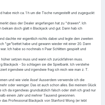
d habe mich ca. 1 h um die Tische rumgestellt und zugeguckt
emerkt dass der Dealer angefangen hat zu "drawen". Ich
Ich bekam doch glatt n Blackjack und gut. Dann hab ich
und dachte mir eigentlich nichts dabei und legte den zweiten
 ich "ge"bettet habe und gewann wieder mit einer 20. Dann
 war. Ich habe so nochmals n Paar Schlitten gespielt und
ch höher setzen muss und wann ich zurückfahren muss.
g Blackjack - So schlagen sie die Spielbank. Ich verstehe
iziert irgendwie und irgendwie frag ich mich wie man z. T.
kommen und wie viele Asse! Ausserdem verwende ich die
ehr oder weniger. Das ist auch schon alles. Bei meinem Glück
 ich da irgendwas grundsätzlich falsch oder steh ich grad nur
nerhalb einem Jahr und mehrer Tausend gewonnen.
 das Professional Blackjack von Stanford Wong (er lebt