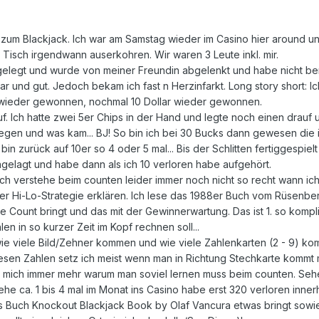
zum Blackjack. Ich war am Samstag wieder im Casino hier around un
 Tisch irgendwann auserkohren. Wir waren 3 Leute inkl. mir.
 gelegt und wurde von meiner Freundin abgelenkt und habe nicht b
lar und gut. Jedoch bekam ich fast n Herzinfarkt. Long story short: 
- wieder gewonnen, nochmal 10 Dollar wieder gewonnen.
f. Ich hatte zwei 5er Chips in der Hand und legte noch einen drauf 
liegen und was kam... BJ! So bin ich bei 30 Bucks dann gewesen die
 zurück auf 10er so 4 oder 5 mal... Bis der Schlitten fertiggespielt
angelagt und habe dann als ich 10 verloren habe aufgehört.
 Ich verstehe beim counten leider immer noch nicht so recht wann i
er Hi-Lo-Strategie erklären. Ich lese das 1988er Buch vom Rüsenber
e Count bringt und das mit der Gewinnerwartung. Das ist 1. so kompl
 in so kurzer Zeit im Kopf rechnen soll...
 wie viele Bild/Zehner kommen und wie viele Zahlenkarten (2 - 9) 
sen Zahlen setz ich meist wenn man in Richtung Stechkarte kommt m
ich mich immer mehr warum man soviel lernen muss beim counten. Sehe
ehe ca. 1 bis 4 mal im Monat ins Casino habe erst 320 verloren in
s Buch Knockout Blackjack Book by Olaf Vancura etwas bringt sowie