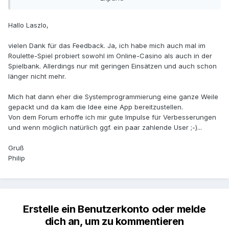
Mfg
Laszlo
Hallo Laszlo,
vielen Dank für das Feedback. Ja, ich habe mich auch mal im
Roulette-Spiel probiert sowohl im Online-Casino als auch in der
Spielbank. Allerdings nur mit geringen Einsätzen und auch schon
länger nicht mehr.
Mich hat dann eher die Systemprogrammierung eine ganze Weile
gepackt und da kam die Idee eine App bereitzustellen.
Von dem Forum erhoffe ich mir gute Impulse für Verbesserungen
und wenn möglich natürlich ggf. ein paar zahlende User ;-)...
Gruß
Philip
Erstelle ein Benutzerkonto oder melde
dich an, um zu kommentieren