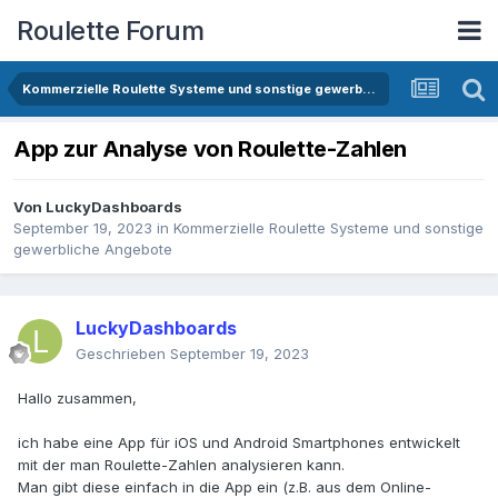
Roulette Forum
Kommerzielle Roulette Systeme und sonstige gewerbliche Angebote
App zur Analyse von Roulette-Zahlen
Von
LuckyDashboards
September 19, 2023
in
Kommerzielle Roulette Systeme und sonstige
gewerbliche Angebote
LuckyDashboards
Geschrieben
September 19, 2023
Hallo zusammen,
ich habe eine App für iOS und Android Smartphones entwickelt
mit der man Roulette-Zahlen analysieren kann.
Man gibt diese einfach in die App ein (z.B. aus dem Online-