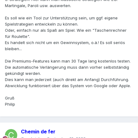
Martingale, Paroli usw. auswerten.
Es soll wie ein Tool zur Unterstützung sein, um ggf. eigene
Spielstrategien entwickeln zu können.
Oder, einfach nur als Spaß am Spiel. Wie ein "Taschenrechner
für Roulette".
Es handelt sich nicht um ein Gewinnsystem, o.ä.! Es soll seriös
bleiben...
Die Premiums-Features kann man 30 Tage lang kostenlos testen.
Die automatische Verlängerung muss dann vorher selbstständig
gekündigt werden.
Dies kann man jederzeit (auch direkt am Anfang) Durchführung.
Abwicklung funktioniert über das System von Google oder Apple.
Gruß
Philip
Chemin de fer