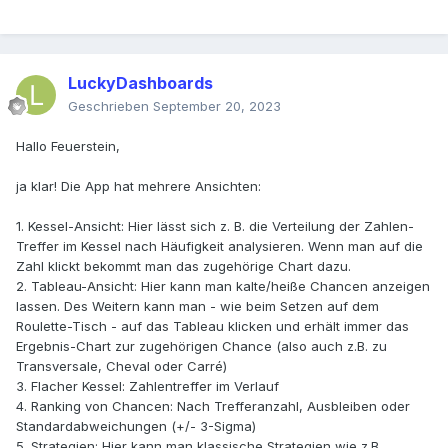
LuckyDashboards
Geschrieben
September 20, 2023
Hallo Feuerstein,
ja klar! Die App hat mehrere Ansichten:
1. Kessel-Ansicht: Hier lässt sich z. B. die Verteilung der Zahlen-
Treffer im Kessel nach Häufigkeit analysieren. Wenn man auf die
Zahl klickt bekommt man das zugehörige Chart dazu.
2. Tableau-Ansicht: Hier kann man kalte/heiße Chancen anzeigen
lassen. Des Weitern kann man - wie beim Setzen auf dem
Roulette-Tisch - auf das Tableau klicken und erhält immer das
Ergebnis-Chart zur zugehörigen Chance (also auch z.B. zu
Transversale, Cheval oder Carré)
3. Flacher Kessel: Zahlentreffer im Verlauf
4. Ranking von Chancen: Nach Trefferanzahl, Ausbleiben oder
Standardabweichungen (+/- 3-Sigma)
5. Strategien: Hier kann man klassische Strategien wie z.B.