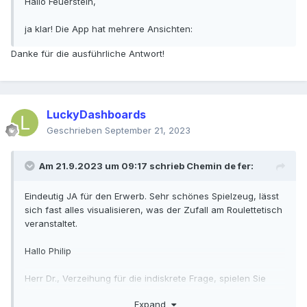
Hallo Feuerstein,
ja klar! Die App hat mehrere Ansichten:
Danke für die ausführliche Antwort!
LuckyDashboards
Geschrieben
September 21, 2023
Am 21.9.2023 um 09:17 schrieb
Chemin de fer
:
Eindeutig JA für den Erwerb. Sehr schönes Spielzeug, lässt
sich fast alles visualisieren, was der Zufall am Roulettetisch
veranstaltet.
Hallo Philip
Herr Dr., Verzeihung für die indiskrete Frage, spielen Sie
(virtuell: spielst Du) auch ab und zu?
Expand