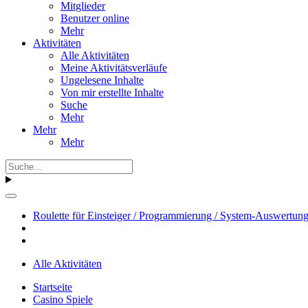
Mitglieder
Benutzer online
Mehr
Aktivitäten
Alle Aktivitäten
Meine Aktivitätsverläufe
Ungelesene Inhalte
Von mir erstellte Inhalte
Suche
Mehr
Mehr
Mehr
Roulette für Einsteiger / Programmierung / System-Auswertung
Alle Aktivitäten
Startseite
Casino Spiele