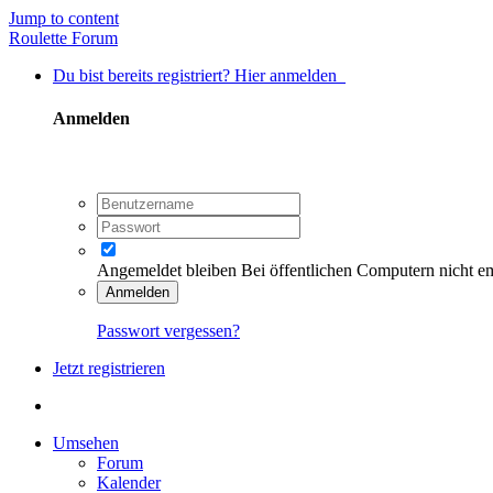
Jump to content
Roulette Forum
Du bist bereits registriert? Hier anmelden
Anmelden
Angemeldet bleiben
Bei öffentlichen Computern nicht e
Anmelden
Passwort vergessen?
Jetzt registrieren
Umsehen
Forum
Kalender