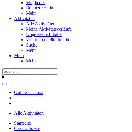
Mitglieder
Benutzer online
Mehr
Aktivitäten
Alle Aktivitäten
Meine Aktivitätsverläufe
Ungelesene Inhalte
Von mir erstellte Inhalte
Suche
Mehr
Mehr
Mehr
Online-Casinos
Alle Aktivitäten
Startseite
Casino Spiele