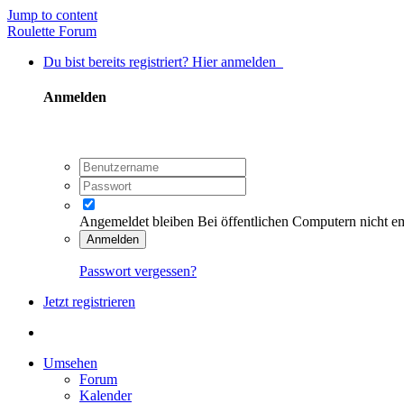
Jump to content
Roulette Forum
Du bist bereits registriert? Hier anmelden
Anmelden
Angemeldet bleiben
Bei öffentlichen Computern nicht e
Anmelden
Passwort vergessen?
Jetzt registrieren
Umsehen
Forum
Kalender