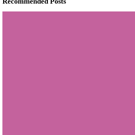
Recommended Posts