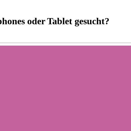
phones oder Tablet gesucht?