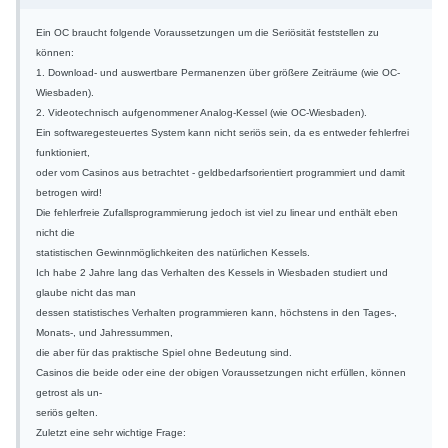
Ein OC braucht folgende Voraussetzungen um die Seriösität feststellen zu
können:
1. Download- und auswertbare Permanenzen über größere Zeiträume (wie OC-
Wiesbaden).
2. Videotechnisch aufgenommener Analog-Kessel (wie OC-Wiesbaden).
Ein softwaregesteuertes System kann nicht seriös sein, da es entweder fehlerfrei
funktioniert,
oder vom Casinos aus betrachtet - geldbedarfsorientiert programmiert und damit
betrogen wird!
Die fehlerfreie Zufallsprogrammierung jedoch ist viel zu linear und enthält eben
nicht die
statistischen Gewinnmöglichkeiten des natürlichen Kessels.
Ich habe 2 Jahre lang das Verhalten des Kessels in Wiesbaden studiert und
glaube nicht das man
dessen statistisches Verhalten programmieren kann, höchstens in den Tages-,
Monats-, und Jahressummen,
die aber für das praktische Spiel ohne Bedeutung sind.
Casinos die beide oder eine der obigen Voraussetzungen nicht erfüllen, können
getrost als un-
seriös gelten.
Zuletzt eine sehr wichtige Frage: