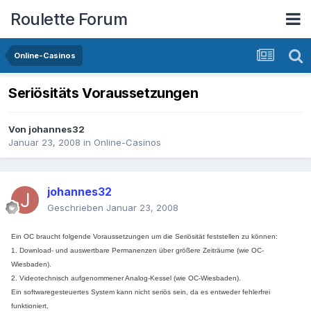
Roulette Forum
Online-Casinos
Seriösitäts Voraussetzungen
Von
johannes32
Januar 23, 2008
in
Online-Casinos
johannes32
Geschrieben
Januar 23, 2008
Ein OC braucht folgende Voraussetzungen um die Seriösität feststellen zu können:
1. Download- und auswertbare Permanenzen über größere Zeiträume (wie OC-
Wiesbaden).
2. Videotechnisch aufgenommener Analog-Kessel (wie OC-Wiesbaden).
Ein softwaregesteuertes System kann nicht seriös sein, da es entweder fehlerfrei
funktioniert,