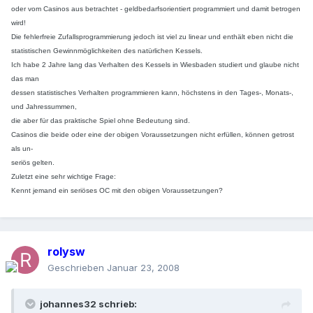
oder vom Casinos aus betrachtet - geldbedarfsorientiert programmiert und damit betrogen
wird!
Die fehlerfreie Zufallsprogrammierung jedoch ist viel zu linear und enthält eben nicht die
statistischen Gewinnmöglichkeiten des natürlichen Kessels.
Ich habe 2 Jahre lang das Verhalten des Kessels in Wiesbaden studiert und glaube nicht
das man
dessen statistisches Verhalten programmieren kann, höchstens in den Tages-, Monats-,
und Jahressummen,
die aber für das praktische Spiel ohne Bedeutung sind.
Casinos die beide oder eine der obigen Voraussetzungen nicht erfüllen, können getrost
als un-
seriös gelten.
Zuletzt eine sehr wichtige Frage:
Kennt jemand ein seriöses OC mit den obigen Voraussetzungen?
rolysw
Geschrieben
Januar 23, 2008
johannes32 schrieb: