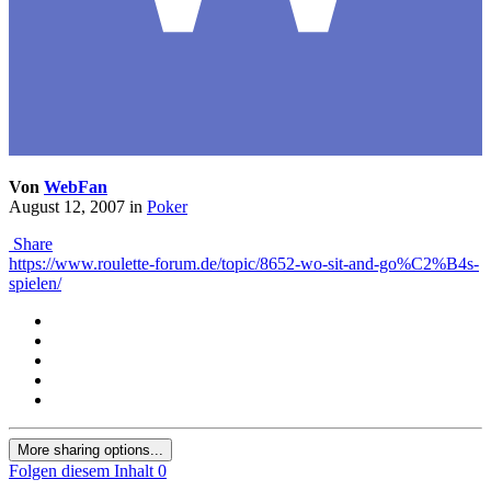
Von
WebFan
August 12, 2007
in
Poker
Share
https://www.roulette-forum.de/topic/8652-wo-sit-and-go%C2%B4s-
spielen/
More sharing options...
Folgen diesem Inhalt
0