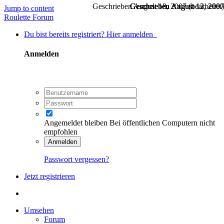
Geschrieben
Geschrieben
Geschrieben
Geschrieben
Geschrieben
August 18, 2007
August 12, 2007
August 12, 2007
August 12, 2007
August 13, 2007
(bearbeitet)
Jump to content
Roulette Forum
Du bist bereits registriert? Hier anmelden
Anmelden
Angemeldet bleiben
Bei öffentlichen Computern nicht
empfohlen
Anmelden
Passwort vergessen?
Jetzt registrieren
Umsehen
Forum