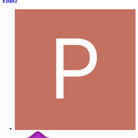
PhilG