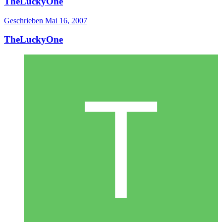
TheLuckyOne
Geschrieben
Mai 16, 2007
TheLuckyOne