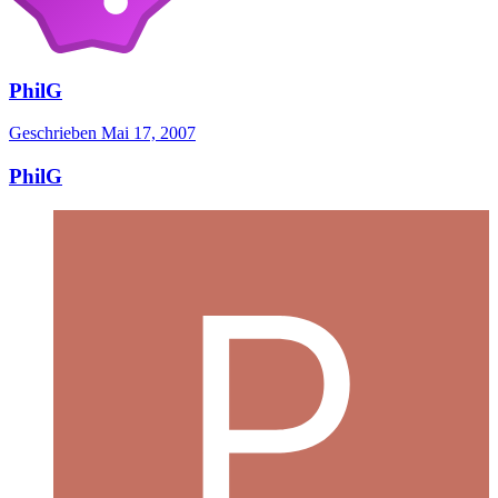
PhilG
Geschrieben
Mai 17, 2007
PhilG