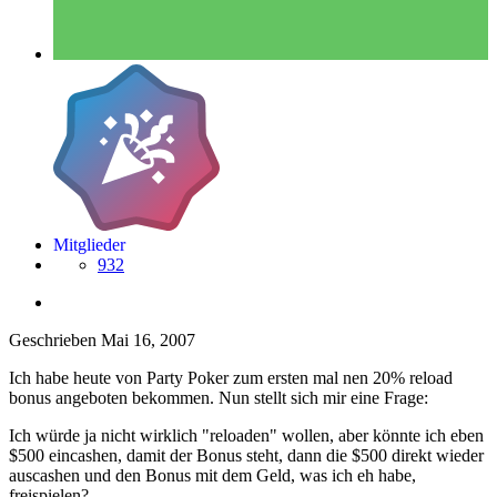
Mitglieder
932
Geschrieben
Mai 16, 2007
Ich habe heute von Party Poker zum ersten mal nen 20% reload
bonus angeboten bekommen. Nun stellt sich mir eine Frage:
Ich würde ja nicht wirklich "reloaden" wollen, aber könnte ich eben
$500 eincashen, damit der Bonus steht, dann die $500 direkt wieder
auscashen und den Bonus mit dem Geld, was ich eh habe,
freispielen?