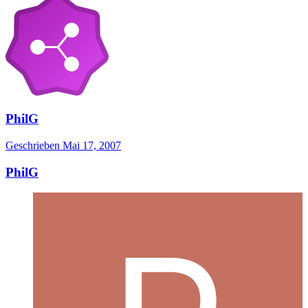
PhilG
Geschrieben
Mai 17, 2007
PhilG