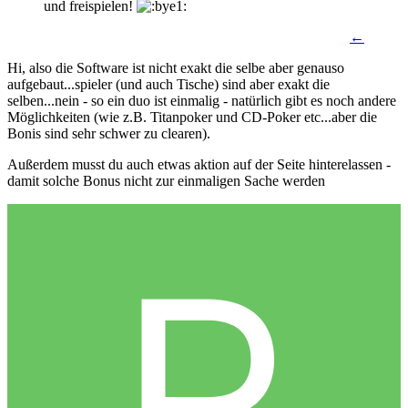
und freispielen!
←
Hi, also die Software ist nicht exakt die selbe aber genauso
aufgebaut...spieler (und auch Tische) sind aber exakt die
selben...nein - so ein duo ist einmalig - natürlich gibt es noch andere
Möglichkeiten (wie z.B. Titanpoker und CD-Poker etc...aber die
Bonis sind sehr schwer zu clearen).
Außerdem musst du auch etwas aktion auf der Seite hinterelassen -
damit solche Bonus nicht zur einmaligen Sache werden