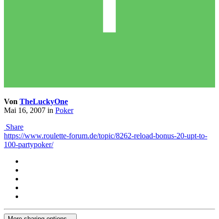
Von
TheLuckyOne
Mai 16, 2007
in
Poker
Share
https://www.roulette-forum.de/topic/8262-reload-bonus-20-upt-to-
100-partypoker/
More sharing options...