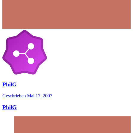
PhilG
Geschrieben
Mai 17, 2007
PhilG