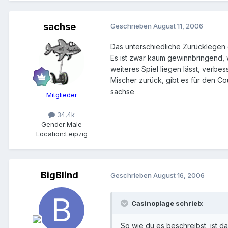
sachse
Geschrieben
August 11, 2006
Das unterschiedliche Zurücklegen 
Es ist zwar kaum gewinnbringend,
weiteres Spiel liegen lässt, verbe
Mischer zurück, gibt es für den Co
sachse
Mitglieder
34,4k
Gender:
Male
Location:
Leipzig
BigBlind
Geschrieben
August 16, 2006
Casinoplage schrieb:
So wie du es beschreibst, ist d