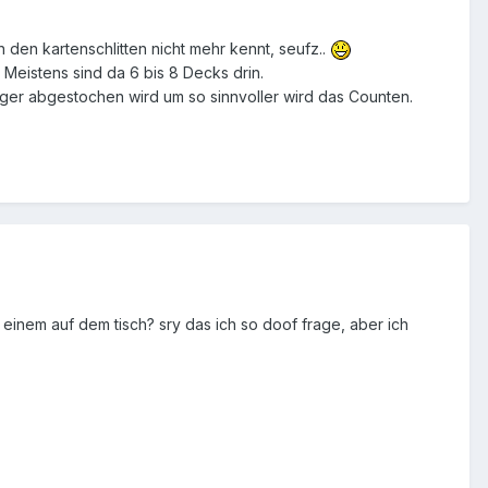
 den kartenschlitten nicht mehr kennt, seufz..
 Meistens sind da 6 bis 8 Decks drin.
iger abgestochen wird um so sinnvoller wird das Counten.
r einem auf dem tisch? sry das ich so doof frage, aber ich