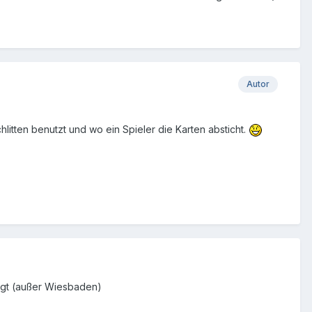
Autor
litten benutzt und wo ein Spieler die Karten absticht.
ingt (außer Wiesbaden)