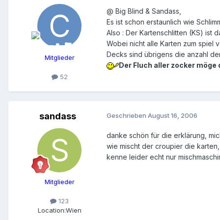
@ Big Blind & Sandass,
Es ist schon erstaunlich wie Schli
Also : Der Kartenschlitten (KS) ist
Wobei nicht alle Karten zum spiel 
Decks sind übrigens die anzahl der
Mitglieder
Der Fluch aller zocker möge
52
sandass
Geschrieben
August 16, 2006
danke schön für die erklärung, mi
wie mischt der croupier die karten,
kenne leider echt nur mischmaschi
Mitglieder
123
Location:
Wien