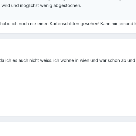
zt wird und möglichst wenig abgestochen.
abe ich noch nie einen Kartenschlitten gesehen! Kann mir jemand ku
 da ich es auch nicht weiss. ich wohne in wien und war schon ab u