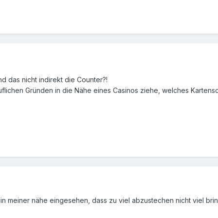
nd das nicht indirekt die Counter?!
ruflichen Gründen in die Nähe eines Casinos ziehe, welches Kartensch
in meiner nähe eingesehen, dass zu viel abzustechen nicht viel br