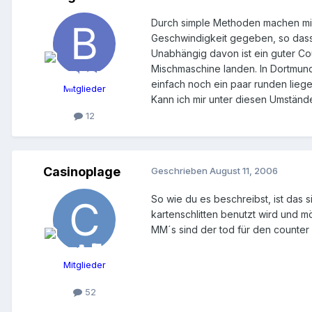
Durch simple Methoden machen mir 
Geschwindigkeit gegeben, so dass 
Unabhängig davon ist ein guter Co
Mischmaschine landen. In Dortmund
einfach noch ein paar runden liegen
Mitglieder
Kann ich mir unter diesen Umstän
12
Casinoplage
Geschrieben
August 11, 2006
So wie du es beschreibst, ist das 
kartenschlitten benutzt wird und 
MM´s sind der tod für den counter !
Mitglieder
52