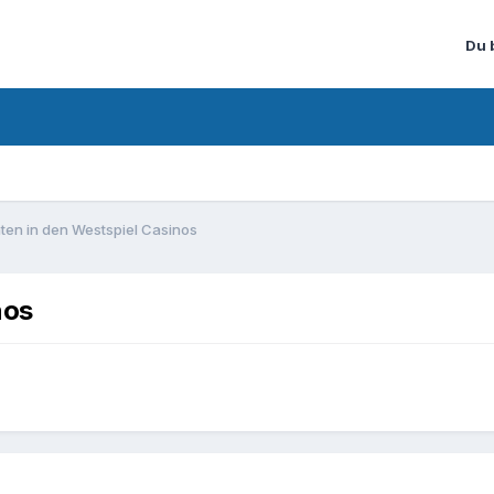
Du 
en in den Westspiel Casinos
nos