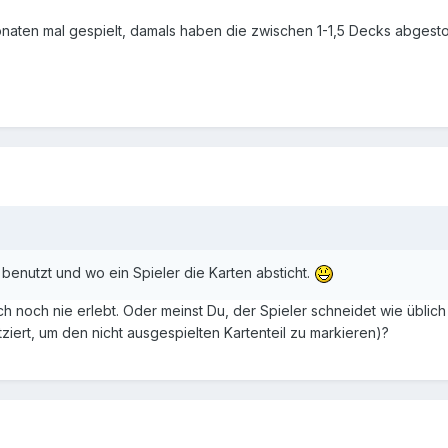
naten mal gespielt, damals haben die zwischen 1-1,5 Decks abgestoc
 benutzt und wo ein Spieler die Karten absticht.
ch noch nie erlebt. Oder meinst Du, der Spieler schneidet wie üblic
tziert, um den nicht ausgespielten Kartenteil zu markieren)?