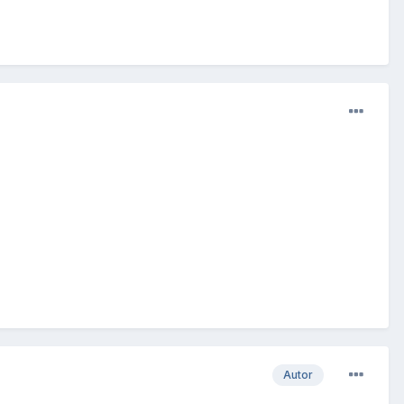
Autor