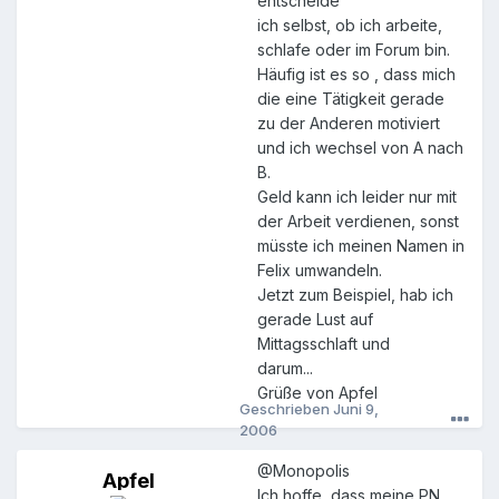
entscheide
ich selbst, ob ich arbeite,
schlafe oder im Forum bin.
Häufig ist es so , dass mich
die eine Tätigkeit gerade
zu der Anderen motiviert
und ich wechsel von A nach
B.
Geld kann ich leider nur mit
der Arbeit verdienen, sonst
müsste ich meinen Namen in
Felix umwandeln.
Jetzt zum Beispiel, hab ich
gerade Lust auf
Mittagsschlaft und
darum...
Grüße von Apfel
Geschrieben
Juni 9,
2006
@Monopolis
Apfel
A
Ich hoffe, dass meine PN