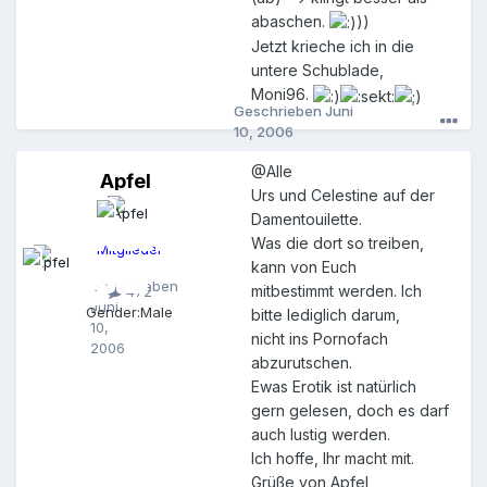
abaschen.
))
Jetzt krieche ich in die
untere Schublade,
Moni96.
Geschrieben
Juni
10, 2006
@Alle
Apfel
A
Urs und Celestine auf der
p
Damentouilette.
f
e
Was die dort so treiben,
Mitglieder
l
kann von Euch
Geschrieben
mitbestimmt werden. Ich
472
Juni
Gender:
Male
bitte lediglich darum,
10,
nicht ins Pornofach
2006
abzurutschen.
Ewas Erotik ist natürlich
gern gelesen, doch es darf
auch lustig werden.
Ich hoffe, Ihr macht mit.
Grüße von Apfel