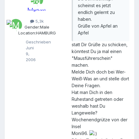
n
scheinst es jetzt
o
Mitglieder
p
endlich gelernt zu
o
haben.
5,3k
l
Grüße von Apfel an
Gender:
Male
i
Apfel
Location:
HAMBURG
s
Geschrieben
statt Dir Grüße zu schicken,
Juni
könntest Du ja mal einen
9,
"Mausführerschein"
2006
machen.
Melde Dich doch bei Wer-
Weiß-Was an und stelle dort
Deine Fragen.
Hat man Dich in den
Ruhestand getreten oder
weshalb hast Du
Langeweile?
Wochenendgrütze von der
Insel
Moni96.