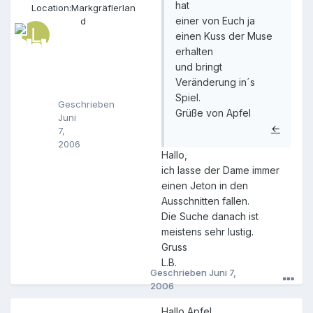
t
hat
Location:
Markgräflerlan
t
einer von Euch ja
d
o
einen Kuss der Muse
n
h
erhalten
o
und bringt
l
Veränderung in´s
e
Spiel.
Geschrieben
Grüße von Apfel
Juni
←
7,
2006
Hallo,
ich lasse der Dame immer
einen Jeton in den
Ausschnitten fallen.
Die Suche danach ist
meistens sehr lustig.
Gruss
L.B.
Geschrieben
Juni 7,
2006
Hallo Apfel,