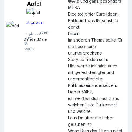
@Alle und ganz besonders
Apfel
A
MILKA
p
Bitte stellt hier Eure Ideen,
f
e
Kritik und was Ihr sonst so
Mitglieder
l
denkt
Geschrieben
hinein.
472
Juni
Gender:
Male
Im anderen Thema sollte für
6,
die Leser eine
2006
ununterbrochene
Story zu finden sein.
Hier werde ich mich auch
mit gerechtfertigter und
ungerechtfertigter
Kritik auseinandersetzen.
Lieber Milka,
ich weiß wirklich nicht, aus
welcher Ecke Du kommst
und welche
Laus Dir über die Leber
gelaufen ist.
Wenn Dich das Thema nicht