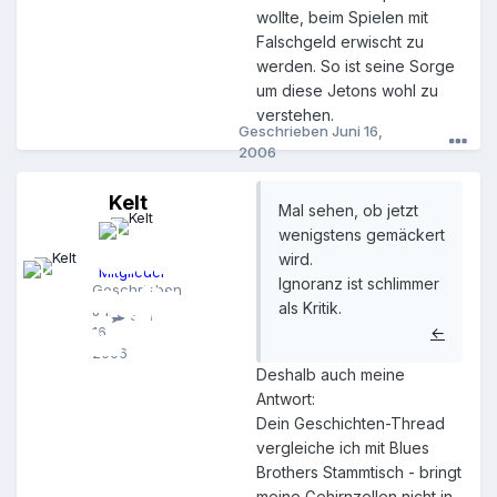
wollte, beim Spielen mit
Falschgeld erwischt zu
werden. So ist seine Sorge
um diese Jetons wohl zu
verstehen.
Geschrieben
Juni 16,
2006
Kelt
K
Mal sehen, ob jetzt
e
wenigstens gemäckert
l
wird.
t
Mitglieder
Ignoranz ist schlimmer
Geschrieben
als Kritik.
Juni
321
16,
←
2006
Deshalb auch meine
Antwort:
Dein Geschichten-Thread
vergleiche ich mit Blues
Brothers Stammtisch - bringt
meine Gehirnzellen nicht in