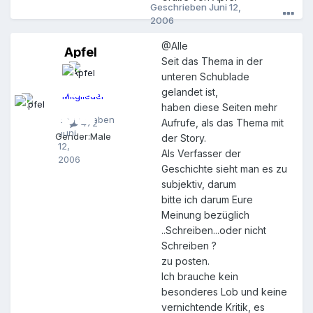
Geschrieben
Juni 12,
2006
@Alle
Apfel
A
Seit das Thema in der
p
unteren Schublade
f
e
gelandet ist,
Mitglieder
l
haben diese Seiten mehr
Geschrieben
Aufrufe, als das Thema mit
472
Juni
Gender:
Male
der Story.
12,
Als Verfasser der
2006
Geschichte sieht man es zu
subjektiv, darum
bitte ich darum Eure
Meinung bezüglich
..Schreiben...oder nicht
Schreiben ?
zu posten.
Ich brauche kein
besonderes Lob und keine
vernichtende Kritik, es