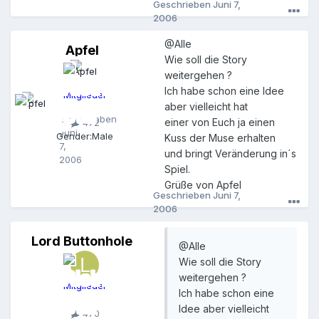
Geschrieben
Juni 7,
2006
@Alle
Apfel
A
Wie soll die Story
p
weitergehen ?
f
e
Ich habe schon eine Idee
Mitglieder
l
aber vielleicht hat
Geschrieben
einer von Euch ja einen
472
Juni
Gender:
Male
Kuss der Muse erhalten
7,
und bringt Veränderung in´s
2006
Spiel.
Grüße von Apfel
Geschrieben
Juni 7,
2006
Lord Buttonhole
L
@Alle
o
Wie soll die Story
r
weitergehen ?
d
Mitglieder
B
Ich habe schon eine
u
Idee aber vielleicht
470