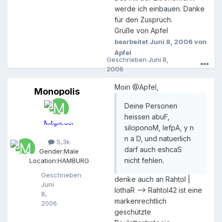
werde ich einbauen. Danke
für den Zuspruch.
Grüße von Apfel
bearbeitet
Juni 8, 2006
von
Apfel
Geschrieben
Juni 8,
2006
Moin @Apfel,
Monopolis
M
o
Deine Personen
n
heissen abuF,
o
Mitglieder
p
siloponoM, lefpA, y n
o
n a D, und natuerlich
5,3k
l
darf auch eshcaS
Gender:
Male
i
nicht fehlen.
Location:
HAMBURG
s
Geschrieben
denke auch an Rahtol |
Juni
lothaR --> Rahtol42 ist eine
8,
markenrechtlich
2006
geschützte