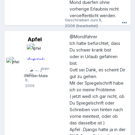
Mond duerfen ohne
vorherige Erlaubnis nicht
veroeffentlicht werden.
Geschrieben
Juni 8,
2006
(bearbeitet)
@Mondfahrer
Apfel
A
Ich hatte befürchtet, dass
p
Du schwer krank bist
f
e
oder in Urlaub gefahren
Mitglieder
l
bist.
Geschrieben
Gott sei Dank, es scheint Dir
472
Juni
Gender:
Male
gut zu gehen.
8,
Mit der Spiegelschrift habe
2006
ich so meine Probleme.
( jetzt weiß ich gar nicht, ob
Du Spiegelschrift oder
Schreiben von hinten nach
vorne meintest, oder ob
das dasselbe ist )
Apfel ..Django hatte ja in der