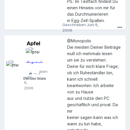
PS.: Im Testfach findest Du
einen Hinweis von mir für
das Durchnumerieren
in Egg-Zell-Spalten.
Geschrieben
Juni 9,
2006
@Monopolis
Apfel
A
Die meisten Deiner Beiträge
p
muß ich mehrmals lesen
f
e
um sie zu verstehen.
Mitglieder
l
Deine für mich klare Frage,
Geschrieben
ob ich Ruheständler bin,
472
Juni
Gender:
Male
kann ich schnell
9,
beantworten. Ich arbeite
2006
von zu Hause
aus und nutze den PC
geschäftlich und privat. Da
mir
keiner sagen kann was ich
wann zu tun habe,