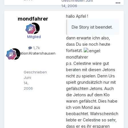
Geschrieben
Juni
14, 2006
hallo Apfel !
mondfahrer
m
o
Die Story ist beendet.
n
d
Mitglied
dann erwarte ichn also,
f
dass Du sie noch heute
a
1,7k
h
fortsetzt.
Location:
Kratershausen
r
mondfahrer
e
p.s. Celestine wäre gut
r
beraten mit diesen Jetons
Geschrieben
nicht zu spielen. Denn Urs
Juni
spielt grundsätzlich nur mit
14,
2006
gefälschten Jetons. Auch
die Jetons auf dem Klo
waren gefälscht. Dies habe
ich vom Mond aus
beobachtet. Wahrscheinlich
liebte er Celestine so sehr,
dass er es ihr ersparen