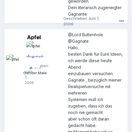
geworden.
Dein literarisch zugeneigter
Gagnante
Geschrieben
Juni 7,
2006
@Lord Buttenhole
Apfel
A
@Gagnate
p
Hallo,
f
e
besten Dank für Eure Ideen,
Mitglieder
l
ich werde diese heute
Geschrieben
Abend
472
Juni
Gender:
Male
einzubauen versuchen.
7,
Gagnate , bezüglich meiner
2006
Realspielversuche mit
mehreren
Systemen muß ich
zugeben, dass ich das
noch nie gemacht
aber schon oft daran
gedacht habe.
Im Moment habe ich so