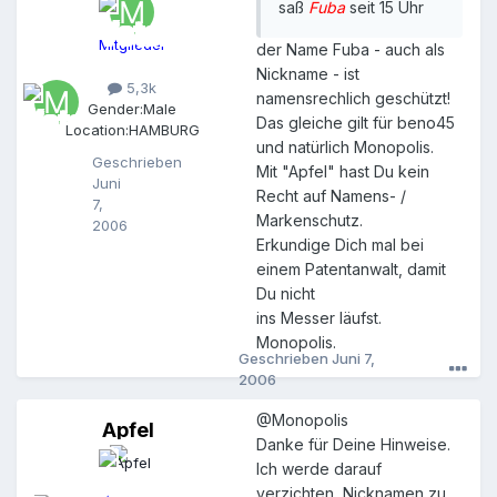
saß
Fuba
seit 15 Uhr
n
o
Mitglieder
der Name Fuba - auch als
p
Nickname - ist
o
5,3k
l
namensrechlich geschützt!
Gender:
Male
i
Das gleiche gilt für beno45
Location:
HAMBURG
s
und natürlich Monopolis.
Geschrieben
Mit "Apfel" hast Du kein
Juni
Recht auf Namens- /
7,
Markenschutz.
2006
Erkundige Dich mal bei
einem Patentanwalt, damit
Du nicht
ins Messer läufst.
Monopolis.
Geschrieben
Juni 7,
2006
@Monopolis
Apfel
A
Danke für Deine Hinweise.
p
Ich werde darauf
f
e
verzichten, Nicknamen zu