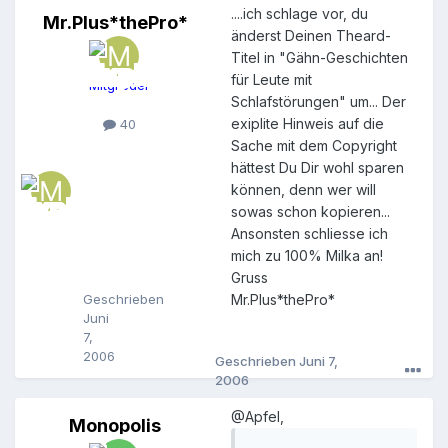
....ich schlage vor, du
Mr.Plus*thePro*
M
änderst Deinen Theard-
r
Titel in "Gähn-Geschichten
.
P
für Leute mit
Mitglieder
l
Schlafstörungen" um... Der
u
exiplite Hinweis auf die
40
s
Sache mit dem Copyright
*
t
hättest Du Dir wohl sparen
h
können, denn wer will
e
sowas schon kopieren...
P
Ansonsten schliesse ich
r
mich zu 100% Milka an!
o
*
Gruss
Geschrieben
Mr.Plus*thePro*
Juni
7,
2006
Geschrieben
Juni 7,
2006
@Apfel,
Monopolis
M
o