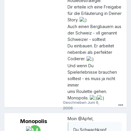
Roulettestrategie.
Dir erteile ich eine Freigabe
für die Erläuterung in Deiner
Story.
Auch einen Bergbauern aus
der Schweiz - vll genannt
Schweizer - solltest
Du einbauen. Er arbeitet
nebenbei als perfekter
Codierer.
Und wenn Du
Spielerlebnisse brauchen
solltest - es muss ja nicht
immer
ums Roulette gehen.
Monopolis.
Geschrieben
Juni 9,
2006
Moin @Apfel,
Monopolis
M
o
Du Schwachkopf