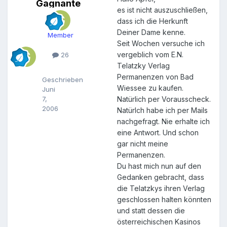
Gagnante
G
es ist nicht auszuschließen,
a
dass ich die Herkunft
g
n
Deiner Dame kenne.
Member
a
Seit Wochen versuche ich
n
vergeblich vom E.N.
26
t
Telatzky Verlag
e
Permanenzen von Bad
Geschrieben
Wiessee zu kaufen.
Juni
7,
Natürlich per Vorausscheck.
2006
Natürlch habe ich per Mails
nachgefragt. Nie erhalte ich
eine Antwort. Und schon
gar nicht meine
Permanenzen.
Du hast mich nun auf den
Gedanken gebracht, dass
die Telatzkys ihren Verlag
geschlossen halten könnten
und statt dessen die
österreichischen Kasinos