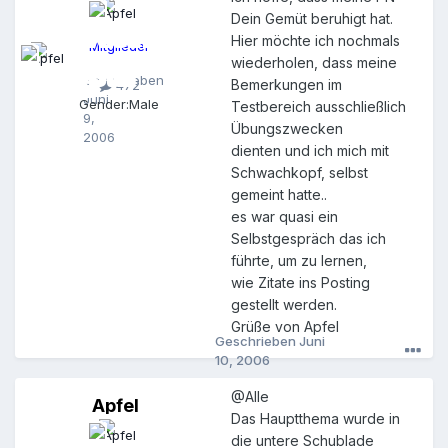
p
Dein Gemüt beruhigt hat.
f
e
Hier möchte ich nochmals
Mitglieder
l
wiederholen, dass meine
Geschrieben
Bemerkungen im
472
Juni
Gender:
Male
Testbereich ausschließlich
9,
Übungszwecken
2006
dienten und ich mich mit
Schwachkopf, selbst
gemeint hatte..
es war quasi ein
Selbstgespräch das ich
führte, um zu lernen,
wie Zitate ins Posting
gestellt werden.
Grüße von Apfel
Geschrieben
Juni
10, 2006
@Alle
Apfel
A
Das Hauptthema wurde in
p
die untere Schublade
f