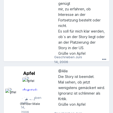
genügt
mir, zu erfahren, ob
Interesse an der
Fortsetzung besteht oder
nicht.
Es soll für mich klar werden,
ob´s an der Story liegt oder
an der Platzierung der
Story in der US.
Grüße von Apfel
Geschrieben
Juni
14, 2006
@Alle
Apfel
A
Die Story ist beendet.
p
Mal sehen, ob jetzt
f
e
wenigstens gemäckert wird.
Mitglieder
l
Ignoranz ist schlimmer als
Geschrieben
Kritik.
472
Juni
Gender:
Male
Grüße von Apfel
14,
2006