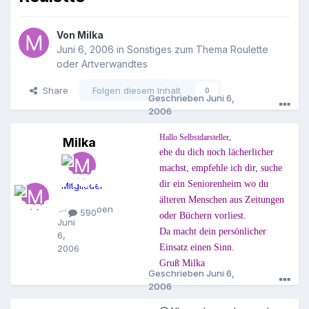
Von
Milka
Juni 6, 2006
in
Sonstiges zum Thema Roulette
oder Artverwandtes
Share
Folgen diesem Inhalt
0
Geschrieben
Juni 6,
2006
Hallo Selbstdarsteller,
Milka
M
ehe du dich noch lächerlicher
i
l
machst, empfehle ich dir, suche
k
dir ein Seniorenheim wo du
Mitglieder
a
älteren Menschen aus Zeitungen
Geschrieben
590
oder Büchern vorliest.
Juni
Da macht dein persönlicher
6,
Einsatz einen Sinn.
2006
Gruß Milka
Geschrieben
Juni 6,
2006