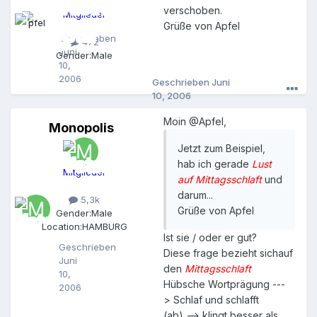
e
verschoben.
Mitglieder
l
Grüße von Apfel
Geschrieben
472
Juni
Gender:
Male
10,
2006
Geschrieben
Juni
10, 2006
Moin @Apfel,
Monopolis
M
o
Jetzt zum Beispiel,
n
hab ich gerade
Lust
o
Mitglieder
p
auf Mittagsschlaft
und
o
darum...
5,3k
l
Grüße von Apfel
Gender:
Male
i
Location:
HAMBURG
s
Ist sie / oder er gut?
Geschrieben
Diese frage bezieht sichauf
Juni
den
Mittagsschlaft
10,
Hübsche Wortprägung ---
2006
> Schlaf und schlafft
(ab) --> klingt besser als