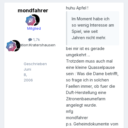
huhu Apfel !
mondfahrer
m
o
Im Moment habe ich
n
so wenig Interesse am
d
Mitglied
f
Spiel, wie seit
a
Jahren nicht mehr.
1,7k
h
Location:
Kratershausen
r
bei mir ist es gerade
e
umgekehrt ...
r
Trotzdem muss auch mal
Geschrieben
eine kleine Quasselpause
Juni
sein : Was die Dame betrifft,
8,
so frage ich in solchen
2006
Faellen immer, ob fuer die
Duft-Herstellung eine
Zitronenbaeumefarm
angelegt wurde.
mfg
mondfahrer
p.s. Geheimdokumente vom