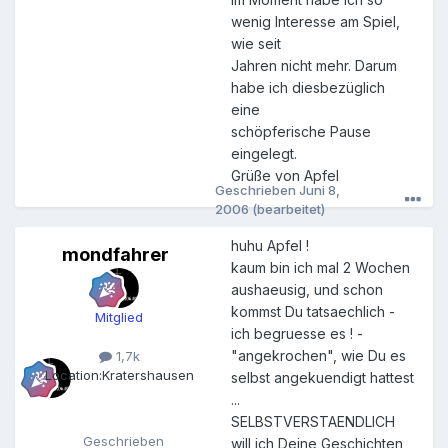
wenig Interesse am Spiel,
wie seit
Jahren nicht mehr. Darum
habe ich diesbezüglich
eine
schöpferische Pause
eingelegt.
Grüße von Apfel
Geschrieben
Juni 8,
2006
(bearbeitet)
huhu Apfel !
mondfahrer
m
kaum bin ich mal 2 Wochen
o
aushaeusig, und schon
n
d
kommst Du tatsaechlich -
Mitglied
f
ich begruesse es ! -
a
"angekrochen", wie Du es
1,7k
h
Location:
Kratershausen
selbst angekuendigt hattest
r
e
...
r
SELBSTVERSTAENDLICH
Geschrieben
will ich Deine Geschichten