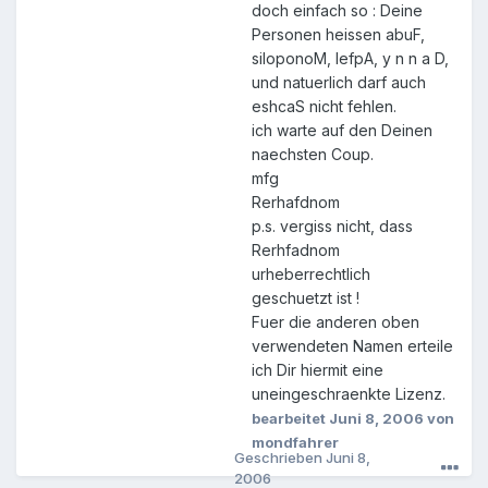
doch einfach so : Deine
Personen heissen abuF,
siloponoM, lefpA, y n n a D,
und natuerlich darf auch
eshcaS nicht fehlen.
ich warte auf den Deinen
naechsten Coup.
mfg
Rerhafdnom
p.s. vergiss nicht, dass
Rerhfadnom
urheberrechtlich
geschuetzt ist !
Fuer die anderen oben
verwendeten Namen erteile
ich Dir hiermit eine
uneingeschraenkte Lizenz.
bearbeitet
Juni 8, 2006
von
mondfahrer
Geschrieben
Juni 8,
2006