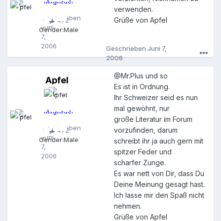
Mitglieder
l
verwenden.
Geschrieben
Grüße von Apfel
472
Juni
Gender:
Male
7,
2006
Geschrieben
Juni 7,
2006
@Mr.Plus und so
Apfel
A
Es ist in Ordnung.
p
Ihr Schweizer seid es nun
f
e
mal gewöhnt, nur
Mitglieder
l
große Literatur im Forum
Geschrieben
vorzufinden, darum
472
Juni
Gender:
Male
schreibt ihr ja auch gern mit
7,
spitzer Feder und
2006
scharfer Zunge.
Es war nett von Dir, dass Du
Deine Meinung gesagt hast.
Ich lasse mir den Spaß nicht
nehmen.
Grüße von Apfel