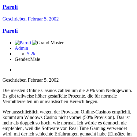
Paroli
Geschrieben
Februar 5, 2002
Paroli
Admin
5,2k
Gender:
Male
Geschrieben
Februar 5, 2002
Die meisten Online-Casinos zahlen um die 20% vom Nettogewinn.
Es gibt teilweise höher gestaffelte Prozente, die für normale
Vermittlerseiten im unrealistischen Bereich liegen.
Wer ausschließlich wegen der Provision Online-Casinos empfiehlt,
kommt am Windows Casino nicht vorbei (50% Provision). Das ist
mehr als doppelt so hoch, wie normal. Ich würde es dennoch nie
empfehlen, weil die Software von Real Time Gaming verwendet
wird, mit der ich schlechte Erfahrungen gemacht habe (Einsätze im