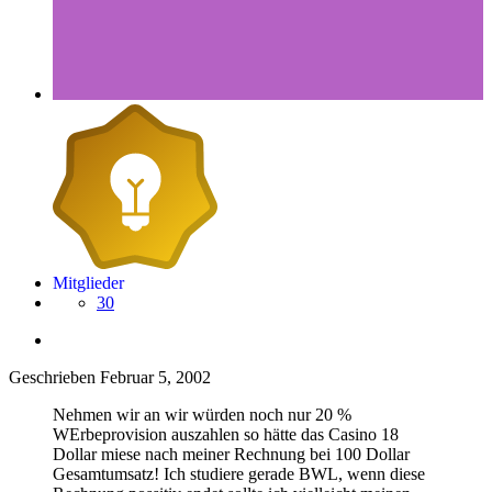
Mitglieder
30
Geschrieben
Februar 5, 2002
Nehmen wir an wir würden noch nur 20 %
WErbeprovision auszahlen so hätte das Casino 18
Dollar miese nach meiner Rechnung bei 100 Dollar
Gesamtumsatz! Ich studiere gerade BWL, wenn diese