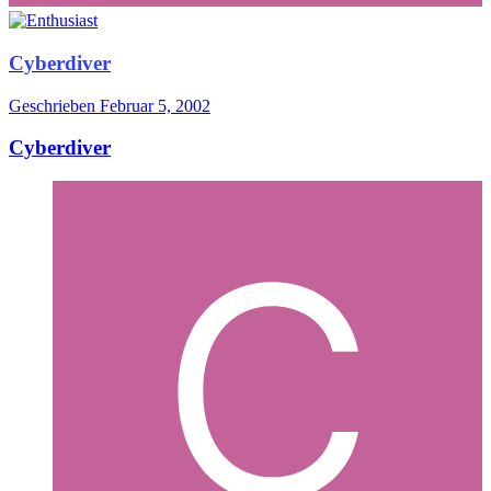
Cyberdiver
Geschrieben
Februar 5, 2002
Cyberdiver