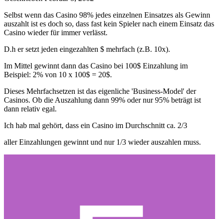
Selbst wenn das Casino 98% jedes einzelnen Einsatzes als Gewinn
auszahlt ist es doch so, dass fast kein Spieler nach einem Einsatz das
Casino wieder für immer verlässt.
D.h er setzt jeden eingezahlten $ mehrfach (z.B. 10x).
Im Mittel gewinnt dann das Casino bei 100$ Einzahlung im
Beispiel: 2% von 10 x 100$ = 20$.
Dieses Mehrfachsetzen ist das eigenliche 'Business-Model' der
Casinos. Ob die Auszahlung dann 99% oder nur 95% beträgt ist
dann relativ egal.
Ich hab mal gehört, dass ein Casino im Durchschnitt ca. 2/3
aller Einzahlungen gewinnt und nur 1/3 wieder auszahlen muss.