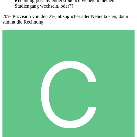
Rechnung possitiv endet sollte ich vielleicht meinen
Studiengang wechseln, oder??
20% Provision von den 2%, abzüglicher aller Nebenkosten, dann
stimmt die Rechnung.