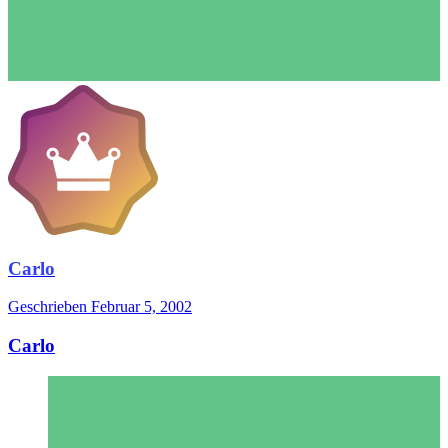
Carlo
Geschrieben
Februar 5, 2002
Carlo