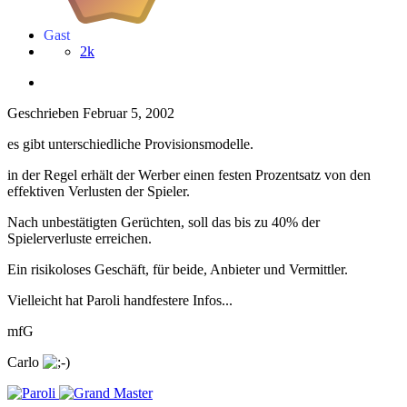
Gast
2k
Geschrieben
Februar 5, 2002
es gibt unterschiedliche Provisionsmodelle.
in der Regel erhält der Werber einen festen Prozentsatz von den
effektiven Verlusten der Spieler.
Nach unbestätigten Gerüchten, soll das bis zu 40% der
Spielerverluste erreichen.
Ein risikoloses Geschäft, für beide, Anbieter und Vermittler.
Vielleicht hat Paroli handfestere Infos...
mfG
Carlo