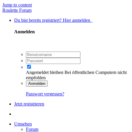
Jump to content
Roulette Forum
Du bist bereits registriert? Hier anmelden
Anmelden
Angemeldet bleiben
Bei öffentlichen Computern nicht
empfohlen
Anmelden
Passwort vergessen?
Jetzt registrieren
Umsehen
Forum