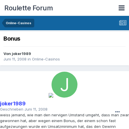
Roulette Forum
Online-Casinos
Bonus
Von
joker1989
Juni 11, 2008
in
Online-Casinos
joker1989
Geschrieben
Juni 11, 2008
weiss jemand, wie man den nervigen Umstand umgeht, dass man zwar
gewonnen hat, aber wegen einem Bonus, der einem schon fast
aufgezwungen wurde ein Umsatzminimum hat, das den Gewinn