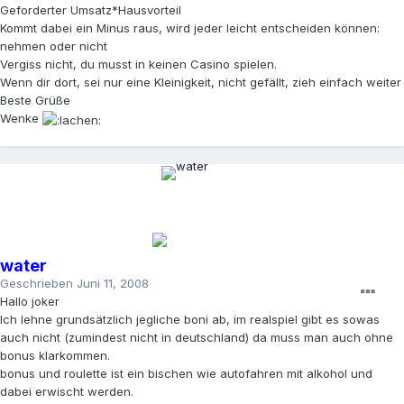
Geforderter Umsatz*Hausvorteil
Kommt dabei ein Minus raus, wird jeder leicht entscheiden können:
nehmen oder nicht
Vergiss nicht, du musst in keinen Casino spielen.
Wenn dir dort, sei nur eine Kleinigkeit, nicht gefällt, zieh einfach weiter
Beste Grüße
Wenke
water
Geschrieben
Juni 11, 2008
Hallo joker
Ich lehne grundsätzlich jegliche boni ab, im realspiel gibt es sowas
auch nicht (zumindest nicht in deutschland) da muss man auch ohne
bonus klarkommen.
bonus und roulette ist ein bischen wie autofahren mit alkohol und
dabei erwischt werden.