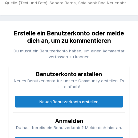
Quelle (Text und Foto): Sandra Berns, Spielbank Bad Neuenahr
Erstelle ein Benutzerkonto oder melde
dich an, um zu kommentieren
Du musst ein Benutzerkonto haben, um einen Kommentar
verfassen zu können
Benutzerkonto erstellen
Neues Benutzerkonto für unsere Community erstellen. Es
ist einfach!
Neues Benutzerkonto erstellen
Anmelden
Du hast bereits ein Benutzerkonto? Melde dich hier an.